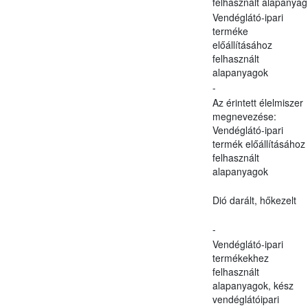
felhasznált alapanyag
Vendéglátó-ipari
terméke
előállításához
felhasznált
alapanyagok
-
Az érintett élelmiszer
megnevezése:
Vendéglátó-ipari
termék előállításához
felhasznált
alapanyagok
Dió darált, hőkezelt
-
Vendéglátó-ipari
termékekhez
felhasznált
alapanyagok, kész
vendéglátóipari