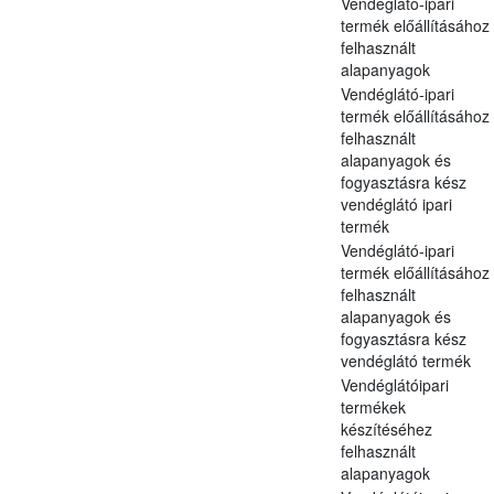
Vendéglátó-ipari
termék előállításához
felhasznált
alapanyagok
Vendéglátó-ipari
termék előállításához
felhasznált
alapanyagok és
fogyasztásra kész
vendéglátó ipari
termék
Vendéglátó-ipari
termék előállításához
felhasznált
alapanyagok és
fogyasztásra kész
vendéglátó termék
Vendéglátóipari
termékek
készítéséhez
felhasznált
alapanyagok