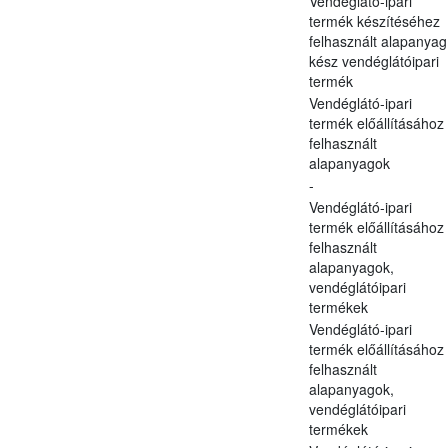
Vendéglátó-ipari
termék készítéséhez
felhasznált alapanyag
kész vendéglátóipari
termék
Vendéglátó-ipari
termék előállításához
felhasznált
alapanyagok
-
Vendéglátó-ipari
termék előállításához
felhasznált
alapanyagok,
vendéglátóipari
termékek
Vendéglátó-ipari
termék előállításához
felhasznált
alapanyagok,
vendéglátóipari
termékek