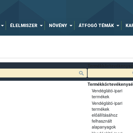
ÉLELMISZER
NÖVÉNY
ÁTFOGÓ TÉMÁK
KA
Termékkör/tevékenys
Termékkör/tevékenys
Vendéglátó-ipari
termékek
Vendéglátó-ipari
termékek
előállításához
felhasznált
alapanyagok