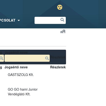
PCSOLAT
ég
Jogsértő neve
Részletek
ég
Jogsértő neve
Részletek
GASTSZOLG Kft.
GO GO hami Junior
Vendéglátó Kft.