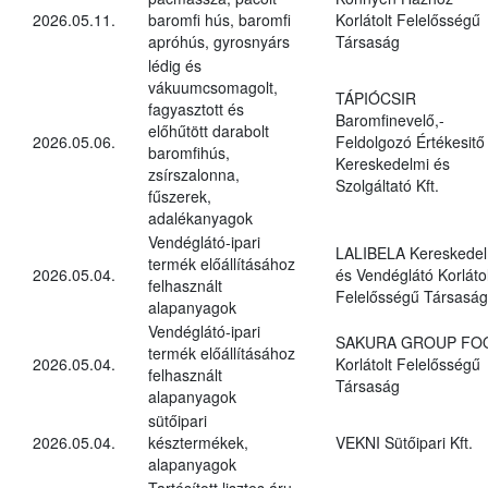
2026.05.11.
baromfi hús, baromfi
Korlátolt Felelősségű
apróhús, gyrosnyárs
Társaság
lédig és
vákuumcsomagolt,
TÁPIÓCSIR
fagyasztott és
Baromfinevelő,-
előhűtött darabolt
2026.05.06.
Feldolgozó Értékesitő
baromfihús,
Kereskedelmi és
zsírszalonna,
Szolgáltató Kft.
fűszerek,
adalékanyagok
Vendéglátó-ipari
LALIBELA Kereskedel
termék előállításához
2026.05.04.
és Vendéglátó Korlátol
felhasznált
Felelősségű Társaság
alapanyagok
Vendéglátó-ipari
SAKURA GROUP FO
termék előállításához
2026.05.04.
Korlátolt Felelősségű
felhasznált
Társaság
alapanyagok
sütőipari
2026.05.04.
késztermékek,
VEKNI Sütőipari Kft.
alapanyagok
Tartósított lisztes áru