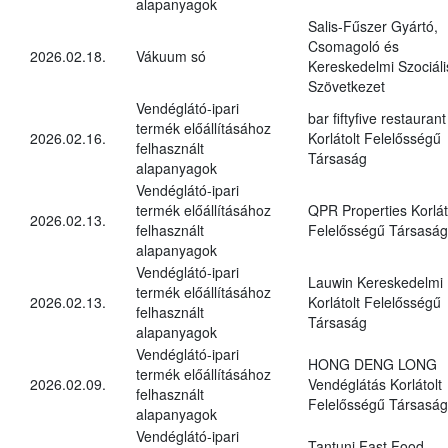
alapanyagok
Salis-Fűszer Gyártó,
Csomagoló és
2026.02.18.
Vákuum só
Kereskedelmi Szociáli
Szövetkezet
Vendéglátó-ipari
bar fiftyfive restaurant
termék előállításához
2026.02.16.
Korlátolt Felelősségű
felhasznált
Társaság
alapanyagok
Vendéglátó-ipari
termék előállításához
QPR Properties Korlát
2026.02.13.
felhasznált
Felelősségű Társaság
alapanyagok
Vendéglátó-ipari
Lauwin Kereskedelmi
termék előállításához
2026.02.13.
Korlátolt Felelősségű
felhasznált
Társaság
alapanyagok
Vendéglátó-ipari
HONG DENG LONG
termék előállításához
2026.02.09.
Vendéglátás Korlátolt
felhasznált
Felelősségű Társaság
alapanyagok
Vendéglátó-ipari
Tantuni Fast Food