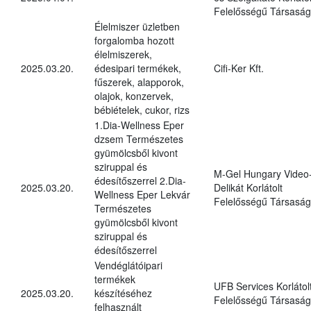
Felelősségű Társaság
Élelmiszer üzletben
forgalomba hozott
élelmiszerek,
2025.03.20.
édesipari termékek,
Cifi-Ker Kft.
fűszerek, alapporok,
olajok, konzervek,
bébiételek, cukor, rizs
1.Dia-Wellness Eper
dzsem Természetes
gyümölcsből kivont
sziruppal és
M-Gel Hungary Video
édesítőszerrel 2.Dia-
2025.03.20.
Delikát Korlátolt
Wellness Eper Lekvár
Felelősségű Társaság
Természetes
gyümölcsből kivont
sziruppal és
édesítőszerrel
Vendéglátóipari
termékek
UFB Services Korlátol
2025.03.20.
készítéséhez
Felelősségű Társaság
felhasznált