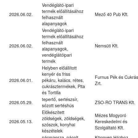
Vendéglátó-ipari
termék előállításához
2026.06.02.
Mező 40 Pub Kft.
felhasznált
alapanyagok
Vendéglátó-ipari
termék előállításához
felhasznált
2026.06.02.
Nemsüti Kft.
alapanyagok,
vendéglátóipari
termék
Helyben előállított
kenyér és friss
Furnus Pék és Cukrás
2026.06.01.
pékáru, kalács, rétes,
Zrt.
cukrásztermékek, Pita
és Tortilla
tepertő, sertészsír,
2026.05.29.
ZSO-RO TRANS Kft.
sózott sertéshús
Előkészített
Mézes Mogyoró
zöldségek, zöldségek,
2026.05.13.
Kereskedelmi és
szószok, konyhai
Szolgáltató Kft.
készételek
pácmassza, pácolt
Könnyen Házhoz