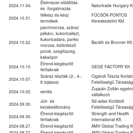
Élelmiszer-előállítás
2024.11.04.
Naturtrade Hungary Kf
és -forgalmazás
félkész és kész
FÜCSÖK-PONTOS
2024.10.31.
termékek
Kereskedelmi Kkt.
panírmorzsa, száraz
pékáru, kukoricaliszt,
kukoricadara, panko
2024.10.22.
Baráth és Brunner Kft
morzsa, különböző
porok, szegfüszeg,
kakaópor
Étrend-kiegészítő
2024.10.10.
GEGE FACTORY Kft.
férfiaknak
Száraz tészták (2-, 4-,
Cigándi Tészta Korláto
2024.10.07.
8 tojásos)
Felelősségű Társaság
Zuppán Zoltán egyéni
2024.10.02.
sertés
vállalkozó
Juh- és
Sd-adae Korlátolt
2024.09.30.
kecskeállomány
Felelősségű Társaság
Étrend-kiegészítő
Strength and Health
2024.09.30.
férfiaknak
International Kft.
2024.08.27.
Étrend-kiegészítő
AMV Global Trading Kf
2024.08.27.
Étrend-kiegészítő
AMV Global Trading Kf