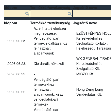
Időpont
Termékkör/tevékenység
Jogsértő neve
Időpont
Termékkör/tevékenység
Jogsértő neve
Az érintett élelmiszer
megnevezése:
EZÜSTFÉNYES HOL
Vendéglátó-ipari
Kereskedelmi és
2026.06.25.
termék előállításához
Szolgáltató Korlátolt
felhasznált
Felelősségű Társaság
alapanyagok
WK GENERAL TRAD
2026.06.23.
Dió darált, hőkezelt
Kereskedelmi és
Szolgáltató Kft.
2026.06.22.
-
MICZO Kft.
Vendéglátó-ipari
termékekhez
felhasznált
Hong Deng Long
2026.06.22.
alapanyagok, kész
Vendéglátás Kft.
vendéglátóipari
termékek
Vendéglátó-ipari