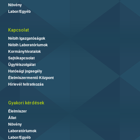
Növény
Labor/Egyéb
Kapcsolat
Nébih Igazgatóságok
Nébih Laboratóriumok
Kormányhivatalok
Sajtókapcsolat
Ügyfélszolgálat
Hatósági jogsegély
Élelmiszermentő Központ
Hírlevél feliratkozás
Gyakori kérdések
Élelmiszer
Állat
Növény
Laboratóriumok
Labor/Egyéb