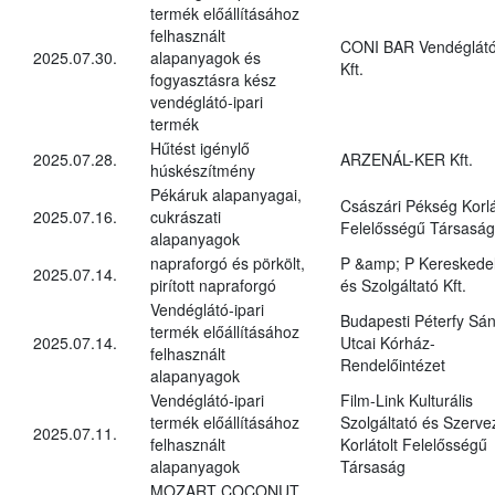
termék előállításához
felhasznált
CONI BAR Vendéglát
2025.07.30.
alapanyagok és
Kft.
fogyasztásra kész
vendéglátó-ipari
termék
Hűtést igénylő
2025.07.28.
ARZENÁL-KER Kft.
húskészítmény
Pékáruk alapanyagai,
Császári Pékség Korlá
2025.07.16.
cukrászati
Felelősségű Társaság
alapanyagok
napraforgó és pörkölt,
P &amp; P Kereskede
2025.07.14.
pirított napraforgó
és Szolgáltató Kft.
Vendéglátó-ipari
Budapesti Péterfy Sá
termék előállításához
2025.07.14.
Utcai Kórház-
felhasznált
Rendelőintézet
alapanyagok
Vendéglátó-ipari
Film-Link Kulturális
termék előállításához
Szolgáltató és Szerve
2025.07.11.
felhasznált
Korlátolt Felelősségű
alapanyagok
Társaság
MOZART COCONUT