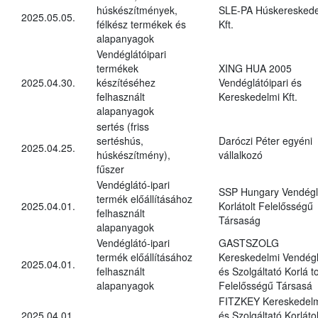
húskészítmények,
SLE-PA Húskereskede
2025.05.05.
félkész termékek és
Kft.
alapanyagok
Vendéglátóipari
termékek
XING HUA 2005
2025.04.30.
készítéséhez
Vendéglátóipari és
felhasznált
Kereskedelmi Kft.
alapanyagok
sertés (friss
sertéshús,
Daróczi Péter egyéni
2025.04.25.
húskészítmény),
vállalkozó
fűszer
Vendéglátó-ipari
SSP Hungary Vendégl
termék előállításához
2025.04.01.
Korlátolt Felelősségű
felhasznált
Társaság
alapanyagok
Vendéglátó-ipari
GASTSZOLG
termék előállításához
Kereskedelmi Vendégl
2025.04.01.
felhasznált
és Szolgáltató Korlá to
alapanyagok
Felelősségű Társasá
FITZKEY Kereskedel
2025.04.01.
és Szolgáltató Korlátol