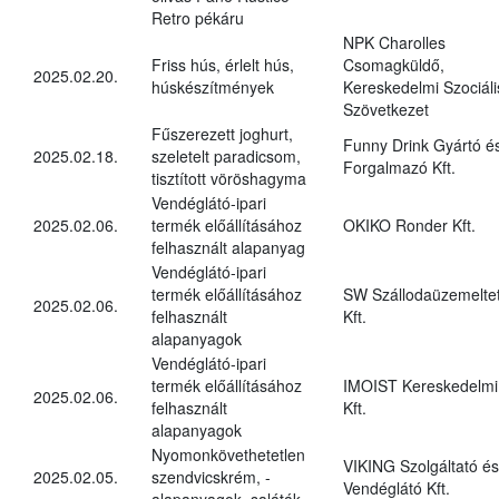
Retro pékáru
NPK Charolles
Friss hús, érlelt hús,
Csomagküldő,
2025.02.20.
húskészítmények
Kereskedelmi Szociáli
Szövetkezet
Fűszerezett joghurt,
Funny Drink Gyártó é
2025.02.18.
szeletelt paradicsom,
Forgalmazó Kft.
tisztított vöröshagyma
Vendéglátó-ipari
2025.02.06.
termék előállításához
OKIKO Ronder Kft.
felhasznált alapanyag
Vendéglátó-ipari
termék előállításához
SW Szállodaüzemelte
2025.02.06.
felhasznált
Kft.
alapanyagok
Vendéglátó-ipari
termék előállításához
IMOIST Kereskedelmi
2025.02.06.
felhasznált
Kft.
alapanyagok
Nyomonkövethetetlen
VIKING Szolgáltató és
2025.02.05.
szendvicskrém, -
Vendéglátó Kft.
alapanyagok, saláták