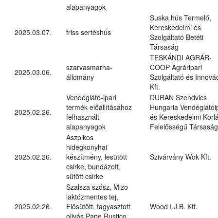
alapanyagok
Suska hús Termelő,
Kereskedelmi és
2025.03.07.
friss sertéshús
Szolgáltató Betéti
Társaság
TESKÁNDI AGRÁR-
szarvasmarha-
COOP Agráripari
2025.03.06.
állomány
Szolgáltató és Innová
Kft.
Vendéglátó-ipari
DURAN Szendvics
termék előállításához
Hungaria Vendéglátóip
2025.02.26.
felhasznált
és Kereskedelmi Korlá
alapanyagok
Felelősségű Társaság
Aszpikos
hidegkonyhai
2025.02.26.
készítmény, lesütött
Szivárvány Wok Kft.
csirke, bundázott,
sütött csirke
Szalsza szósz, Mizo
laktózmentes tej,
2025.02.26.
Elősütött, fagyasztott
Wood I.J.B. Kft.
olivás Pane Rustico