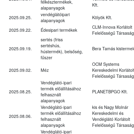
félkésztermékek,
Kft.
alapanyagok
vendéglátóipari
2025.09.25.
Kölyök Kft.
alapanyagok
CLM-Innova Korlátolt
2025.09.22.
Édesipari termékek
Felelősségű Társaság
sertés (friss
sertéshús,
2025.09.19.
Bera Tamás kistermel
hústermék), belsőség,
fűszer
OCM Systems
2025.09.02.
Méz
Kereskedelmi Korlátol
Felelősségű Társaság
Vendéglátó-ipari
termék előállításához
2025.08.25.
PLANETBPGO Kft.
felhasznált
alapanyagok
Vendéglátó-ipari
kis és Nagy Molnár
termék előállításához
Kereskedelmi és
2025.08.06.
felhasznált
Vendéglátó Korlátolt
alapanyagok
Felelősségű Társaság
Vendéglátó-ipari