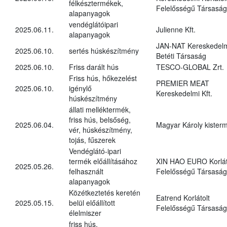
félkésztermékek,
Felelősségű Társaság
alapanyagok
vendéglátóipari
2025.06.11.
Julienne Kft.
alapanyagok
JAN-NAT Kereskedel
2025.06.10.
sertés húskészítmény
Betéti Társaság
2025.06.10.
Friss darált hús
TESCO-GLOBAL Zrt.
Friss hús, hőkezelést
PREMIER MEAT
2025.06.10.
igénylő
Kereskedelmi Kft.
húskészítmény
állati melléktermék,
friss hús, belsőség,
2025.06.04.
Magyar Károly kister
vér, húskészítmény,
tojás, fűszerek
Vendéglátó-ipari
termék előállításához
XIN HAO EURO Korlát
2025.05.26.
felhasznált
Felelősségű Társaság
alapanyagok
Közétkeztetés keretén
Eatrend Korlátolt
2025.05.15.
belül előállított
Felelősségű Társaság
élelmiszer
friss hús,