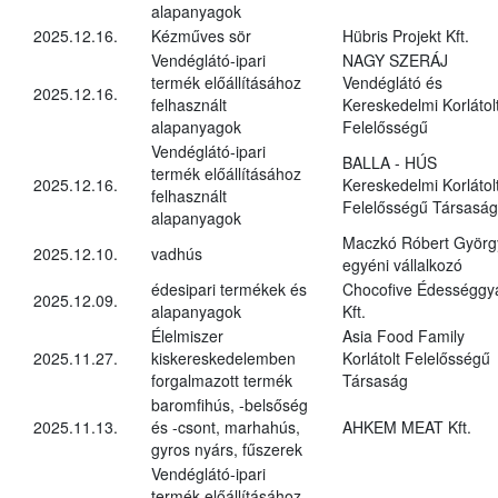
alapanyagok
2025.12.16.
Kézműves sör
Hübris Projekt Kft.
Vendéglátó-ipari
NAGY SZERÁJ
termék előállításához
Vendéglátó és
2025.12.16.
felhasznált
Kereskedelmi Korlátol
alapanyagok
Felelősségű
Vendéglátó-ipari
BALLA - HÚS
termék előállításához
2025.12.16.
Kereskedelmi Korlátol
felhasznált
Felelősségű Társaság
alapanyagok
Maczkó Róbert Györg
2025.12.10.
vadhús
egyéni vállalkozó
édesipari termékek és
Chocofive Édességgy
2025.12.09.
alapanyagok
Kft.
Élelmiszer
Asia Food Family
2025.11.27.
kiskereskedelemben
Korlátolt Felelősségű
forgalmazott termék
Társaság
baromfihús, -belsőség
2025.11.13.
és -csont, marhahús,
AHKEM MEAT Kft.
gyros nyárs, fűszerek
Vendéglátó-ipari
termék előállításához