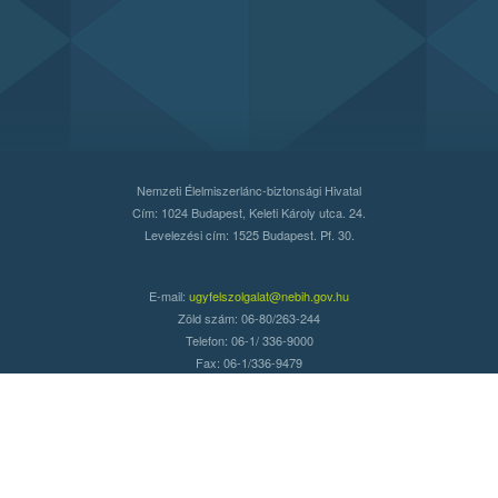
Nemzeti Élelmiszerlánc-biztonsági Hivatal
Cím: 1024 Budapest, Keleti Károly utca. 24.
Levelezési cím: 1525 Budapest. Pf. 30.
E-mail:
ugyfelszolgalat@nebih.gov.hu
Zöld szám: 06-80/263-244
Telefon: 06-1/ 336-9000
Fax: 06-1/336-9479