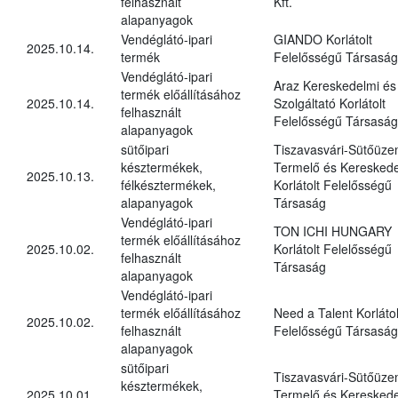
felhasznált
Kft.
alapanyagok
Vendéglátó-ipari
GIANDO Korlátolt
2025.10.14.
termék
Felelősségű Társaság
Vendéglátó-ipari
Araz Kereskedelmi és
termék előállításához
2025.10.14.
Szolgáltató Korlátolt
felhasznált
Felelősségű Társaság
alapanyagok
sütőipari
Tiszavasvári-Sütőüz
késztermékek,
Termelő és Kereskede
2025.10.13.
félkésztermékek,
Korlátolt Felelősségű
alapanyagok
Társaság
Vendéglátó-ipari
TON ICHI HUNGARY
termék előállításához
2025.10.02.
Korlátolt Felelősségű
felhasznált
Társaság
alapanyagok
Vendéglátó-ipari
termék előállításához
Need a Talent Korlátol
2025.10.02.
felhasznált
Felelősségű Társaság
alapanyagok
sütőipari
Tiszavasvári-Sütőüz
késztermékek,
2025.10.01.
Termelő és Kereskede