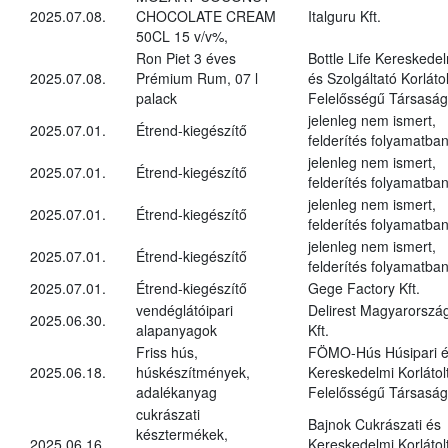
2025.07.08.
CHOCOLATE CREAM
Italguru Kft.
50CL 15 v/v%,
Ron Piet 3 éves
Bottle Life Kereskede
2025.07.08.
Prémium Rum, 07 l
és Szolgáltató Korlátol
palack
Felelősségű Társaság
jelenleg nem ismert,
2025.07.01.
Étrend-kiegészítő
felderítés folyamatba
jelenleg nem ismert,
2025.07.01.
Étrend-kiegészítő
felderítés folyamatba
jelenleg nem ismert,
2025.07.01.
Étrend-kiegészítő
felderítés folyamatba
jelenleg nem ismert,
2025.07.01.
Étrend-kiegészítő
felderítés folyamatba
2025.07.01.
Étrend-kiegészítő
Gege Factory Kft.
vendéglátóipari
Delirest Magyarorszá
2025.06.30.
alapanyagok
Kft.
Friss hús,
FÖMO-Hús Húsipari 
2025.06.18.
húskészítmények,
Kereskedelmi Korlátol
adalékanyag
Felelősségű Társaság
cukrászati
Bajnok Cukrászati és
késztermékek,
2025.06.16.
Kereskedelmi Korlátol