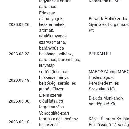
fagyasztott sertés
Kereskedelmi Kft.
darálthús
Édesipari
alapanyagok,
Polwerk Élelmiszeripar
2026.03.26.
késztermékek,
Gyártó és Forgalmaz
aromák,
Kft.
adalékanyagok
szarvasmarha,
bárányhús és
2026.03.23.
belsőség, kolbász,
BERKAN Kft.
darálthús, baromfihús,
kutyatáp
sertés (friss hús,
MAROSZ&amp;MAR
húskészítmény),
Húsfeldolgozó,
2026.03.19.
belsőség, sertés- és
Kereskedelmi és
juhbél, fűszer
Szolgáltató Kft.
Élelmiszerek
Diák és Munkahelyi
2026.03.06.
előállítása és
Vendéglátó Kft.
forgalmazása
Vendéglátó-ipari
termék előállításához
Kálvin Étterem Korláto
2026.02.19.
felhasznált
Felelősségű Társaság