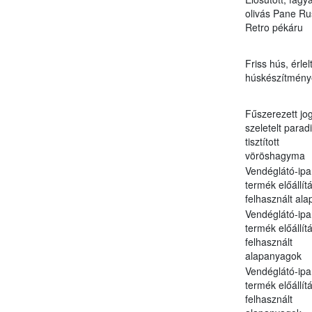
olivás Pane Ru
Retro pékáru
Friss hús, érlel
húskészítmény
Fűszerezett jog
szeletelt parad
tisztított
vöröshagyma
Vendéglátó-ipa
termék előállít
felhasznált al
Vendéglátó-ipa
termék előállít
felhasznált
alapanyagok
Vendéglátó-ipa
termék előállít
felhasznált