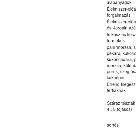
alapanyagok
Élelmiszer-előál
forgalmazás
Élelmiszer-előál
és -forgalmazá
félkész és kész
termékek
panírmorzsa, s
pékáru, kukoric
kukoricadara, 
morzsa, külön
porok, szegfüs
kakaópor
Étrend-kiegész
férfiaknak
Száraz tészták 
4-, 8 tojásos)
sertés