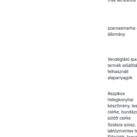
szarvasmarha-
állomány
Vendéglátó-ipa
termék előállít
felhasznált
alapanyagok
Aszpikos
hidegkonyhai
készítmény, les
csirke, bundázo
sütött csirke
Szalsza szósz,
laktózmentes te
Elősütött, fagya