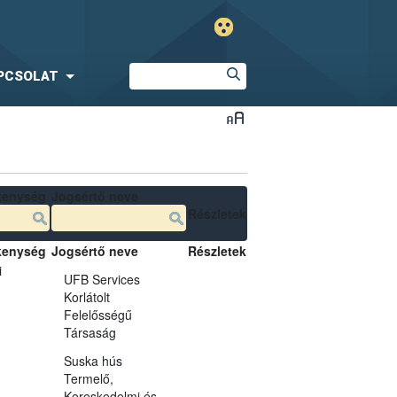
PCSOLAT
kenység
Jogsértő neve
Részletek
kenység
Jogsértő neve
Részletek
i
UFB Services
Korlátolt
Felelősségű
Társaság
Suska hús
Termelő,
Kereskedelmi és