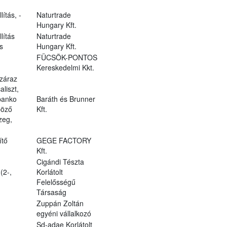
lítás, -
Naturtrade
Hungary Kft.
lítás
Naturtrade
s
Hungary Kft.
FÜCSÖK-PONTOS
Kereskedelmi Kkt.
záraz
aliszt,
panko
Baráth és Brunner
böző
Kft.
zeg,
ítő
GEGE FACTORY
Kft.
Cigándi Tészta
(2-,
Korlátolt
Felelősségű
Társaság
Zuppán Zoltán
egyéni vállalkozó
Sd-adae Korlátolt