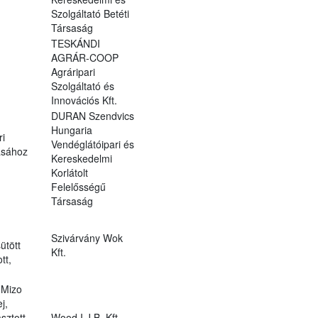
Szolgáltató Betéti
Társaság
TESKÁNDI
AGRÁR-COOP
Agráripari
Szolgáltató és
Innovációs Kft.
DURAN Szendvics
Hungaria
ri
Vendéglátóipari és
ásához
Kereskedelmi
Korlátolt
Felelősségű
Társaság
Szivárvány Wok
ütött
Kft.
tt,
 Mizo
j,
sztott
Wood I.J.B. Kft.