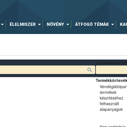
ÉLELMISZER
NÖVÉNY
ÁTFOGÓ TÉMÁK
KA
Termékkör/tevé
Termékkör/tevé
Vendéglátóipar
termékek
készítéséhez
felhasznált
alapanyagok
friss sertéshús