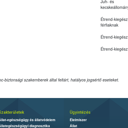
Juh- és
kecskeállomán
Étrend-kiegész
férfiaknak
Étrend-kiegész
Étrend-kiegész
c-biztonsági szakemberek által feltárt, hatályos jogsértő eseteket.
Szakterületek
Ügyintézés
Állat-egészségügy és állatvédelem
Élelmiszer
Állategészségügyi diagnosztika
Állat