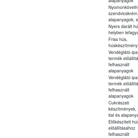
alapanyagok
Nyomonkövethe
szendvicskrém,
alapanyagok, s
Nyers darált hú
helyben lefagy
Friss hús,
húskészítmény
Vendéglátó-ipa
termék előállít
felhasznált
alapanyagok
Vendéglátó-ipa
termék előállít
felhasznált
alapanyagok
Cukrászati
készítmények, i
ital és alapany
Előkészített hú
előállításához
felhasznált