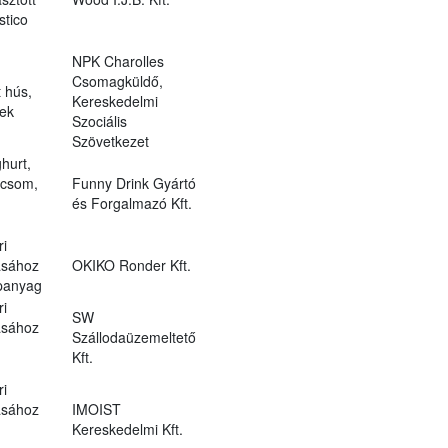
stico
NPK Charolles
Csomagküldő,
t hús,
Kereskedelmi
ek
Szociális
Szövetkezet
hurt,
icsom,
Funny Drink Gyártó
és Forgalmazó Kft.
ri
ásához
OKIKO Ronder Kft.
apanyag
ri
SW
ásához
Szállodaüzemeltető
Kft.
ri
ásához
IMOIST
Kereskedelmi Kft.