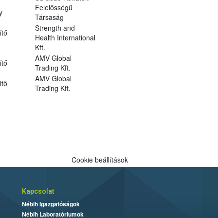
Felelősségű
y
Társaság
Strength and
ítő
Health International
Kft.
AMV Global
ítő
Trading Kft.
AMV Global
ítő
Trading Kft.
Cookie beállítások
Kapcsolat
Nébih Igazgatóságok
Nébih Laboratóriumok