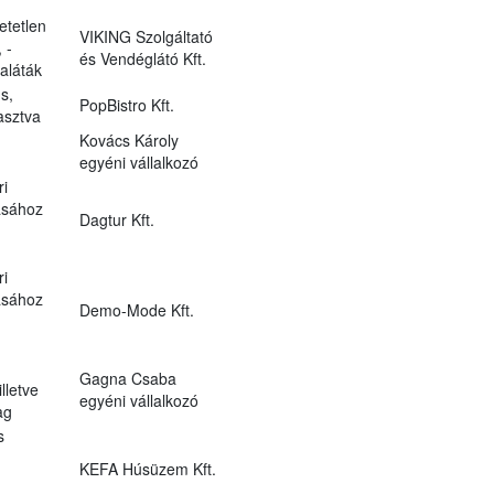
tetlen
VIKING Szolgáltató
 -
és Vendéglátó Kft.
aláták
s,
PopBistro Kft.
asztva
Kovács Károly
egyéni vállalkozó
ri
ásához
Dagtur Kft.
ri
ásához
Demo-Mode Kft.
Gagna Csaba
lletve
egyéni vállalkozó
ag
s
KEFA Húsüzem Kft.