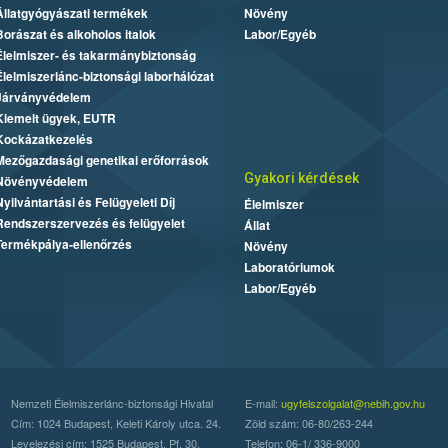
Állatgyógyászati termékek
Növény
Borászat és alkoholos italok
Labor/Egyéb
Élelmiszer- és takarmánybiztonság
Élelmiszerlánc-biztonsági laborhálózat
Járványvédelem
Kiemelt ügyek, EUTR
Kockázatkezelés
Mezőgazdasági genetikai erőforrások
Gyakori kérdések
Növényvédelem
Nyilvántartási és Felügyeleti Díj
Élelmiszer
Rendszerszervezés és felügyelet
Állat
Termékpálya-ellenőrzés
Növény
Laboratóriumok
Labor/Egyéb
Nemzeti Élelmiszerlánc-biztonsági Hivatal
E-mail:
ugyfelszolgalat@nebih.gov.hu
Cím: 1024 Budapest, Keleti Károly utca. 24.
Zöld szám: 06-80/263-244
Levelezési cím: 1525 Budapest. Pf. 30.
Telefon: 06-1/ 336-9000