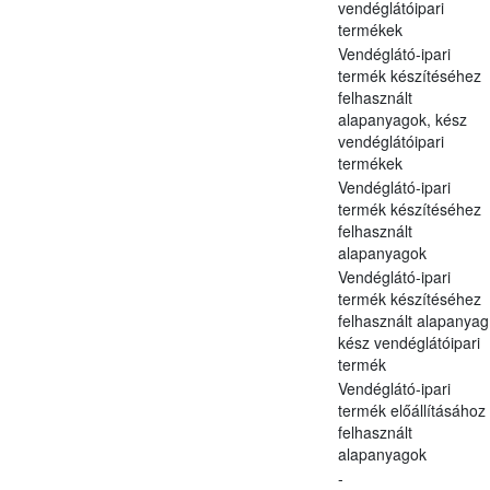
vendéglátóipari
termékek
Vendéglátó-ipari
termék készítéséhez
felhasznált
alapanyagok, kész
vendéglátóipari
termékek
Vendéglátó-ipari
termék készítéséhez
felhasznált
alapanyagok
Vendéglátó-ipari
termék készítéséhez
felhasznált alapanyag
kész vendéglátóipari
termék
Vendéglátó-ipari
termék előállításához
felhasznált
alapanyagok
-