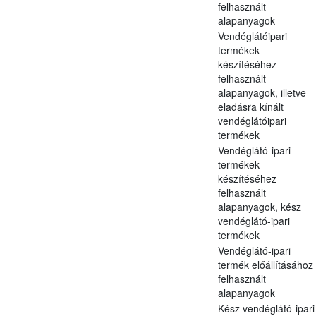
felhasznált
alapanyagok
Vendéglátóipari
termékek
készítéséhez
felhasznált
alapanyagok, illetve
eladásra kínált
vendéglátóipari
termékek
Vendéglátó-ipari
termékek
készítéséhez
felhasznált
alapanyagok, kész
vendéglátó-ipari
termékek
Vendéglátó-ipari
termék előállításához
felhasznált
alapanyagok
Kész vendéglátó-ipari