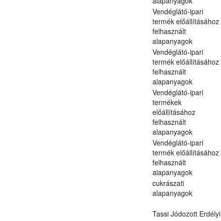
alapanyagok
Vendéglátó-ipari
termék előállításához
felhasznált
alapanyagok
Vendéglátó-ipari
termék előállításához
felhasznált
alapanyagok
Vendéglátó-ipari
termékek
előállításához
felhasznált
alapanyagok
Vendéglátó-ipari
termék előállításához
felhasznált
alapanyagok
cukrászati
alapanyagok
Tassi Jódozott Erdélyi