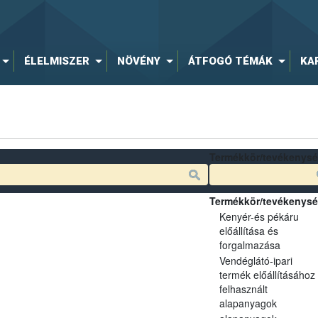
ÉLELMISZER
NÖVÉNY
ÁTFOGÓ TÉMÁK
KA
Termékkör/tevékenys
Termékkör/tevékenys
Kenyér-és pékáru
előállítása és
forgalmazása
Vendéglátó-ipari
termék előállításához
felhasznált
alapanyagok