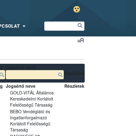
PCSOLAT
ég
Jogsértő neve
Részletek
ég
Jogsértő neve
Részletek
GOLD-VITÁL Általános
Kereskedelmi Korlátolt
Felelősségű Társaság
BEBO Vendéglátó és
Ingatlanforgalmazó
Korlátolt Felelősségű
Társaság