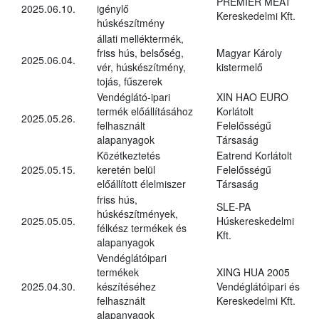
PREMIER MEAT
2025.06.10.
igénylő
Kereskedelmi Kft.
húskészítmény
állati melléktermék,
friss hús, belsőség,
Magyar Károly
2025.06.04.
vér, húskészítmény,
kistermelő
tojás, fűszerek
Vendéglátó-ipari
XIN HAO EURO
termék előállításához
Korlátolt
2025.05.26.
felhasznált
Felelősségű
alapanyagok
Társaság
Közétkeztetés
Eatrend Korlátolt
2025.05.15.
keretén belül
Felelősségű
előállított élelmiszer
Társaság
friss hús,
SLE-PA
húskészítmények,
2025.05.05.
Húskereskedelmi
félkész termékek és
Kft.
alapanyagok
Vendéglátóipari
termékek
XING HUA 2005
2025.04.30.
készítéséhez
Vendéglátóipari és
felhasznált
Kereskedelmi Kft.
alapanyagok