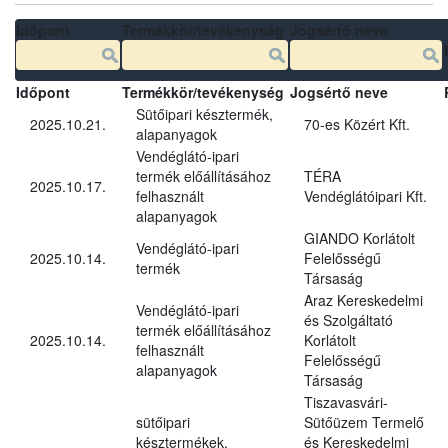
Időpont
Termékkör/tevékenység
Jogsértő neve
Időpont
Termékkör/tevékenység
Jogsértő neve
Sütőipari késztermék,
2025.10.21.
70-es Közért Kft.
alapanyagok
Vendéglátó-ipari
termék előállításához
TÉRA
2025.10.17.
felhasznált
Vendéglátóipari Kft.
alapanyagok
GIANDO Korlátolt
Vendéglátó-ipari
2025.10.14.
Felelősségű
termék
Társaság
Araz Kereskedelmi
Vendéglátó-ipari
és Szolgáltató
termék előállításához
2025.10.14.
Korlátolt
felhasznált
Felelősségű
alapanyagok
Társaság
Tiszavasvári-
sütőipari
Sütőüzem Termelő
késztermékek,
és Kereskedelmi