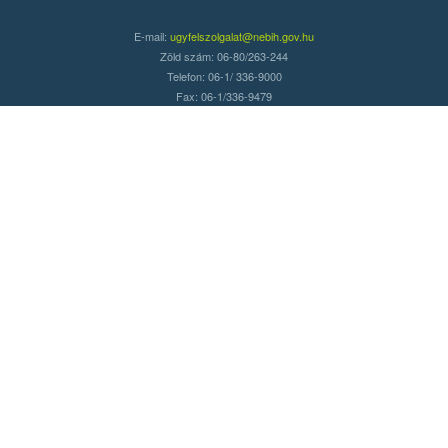
E-mail:
ugyfelszolgalat@nebih.gov.hu
Zöld szám: 06-80/263-244
Telefon: 06-1/ 336-9000
Fax: 06-1/336-9479