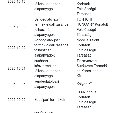
2025.10.13.
félkésztermékek,
Korlátolt
alapanyagok
Felelősségű
Társaság
Vendéglátó-ipari
TON ICHI
termék előállításához
HUNGARY Korlátolt
2025.10.02.
felhasznált
Felelősségű
alapanyagok
Társaság
Vendéglátó-ipari
Need a Talent
termék előállításához
Korlátolt
2025.10.02.
felhasznált
Felelősségű
alapanyagok
Társaság
sütőipari
Tiszavasvári-
késztermékek,
Sütőüzem Termelő
2025.10.01.
félkésztermékek,
és Kereskedelmi
alapanyagok
Kft.
vendéglátóipari
2025.09.25.
Kölyök Kft.
alapanyagok
CLM-Innova
Korlátolt
2025.09.22.
Édesipari termékek
Felelősségű
Társaság
sertés (friss