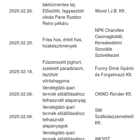
laktózmentes tej,
2025.02.26.
Elősütött, fagyasztott
Wood I.J.B. Kft.
olivás Pane Rustico
Retro pékáru
NPK Charolles
Csomagküldő,
Friss hús, érlelt hús,
2025.02.20.
Kereskedelmi
húskészítmények
Szociális
Szövetkezet
Fűszerezett joghurt,
szeletelt paradicsom,
Funny Drink Gyártó
2025.02.18.
tisztított
és Forgalmazó Kft.
vöröshagyma
Vendéglátó-ipari
2025.02.06.
termék előállításához
OKIKO Ronder Kft.
felhasznált alapanyag
Vendéglátó-ipari
SW
termék előállításához
2025.02.06.
Szállodaüzemeltető
felhasznált
Kft.
alapanyagok
Vendéglátó-ipari
termék előállításához
IMOIST