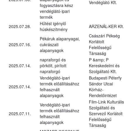
Vendéglátó Kft.
fogyasztásra kész
vendéglátó-ipari
termék
Hűtést igénylő
2025.07.28.
ARZENÁL-KER Kft.
húskészítmény
Császári Pékség
Pékáruk alapanyagai,
Korlátolt
2025.07.16.
cukrászati
Felelősségű
alapanyagok
Társaság
napraforgó és
P &amp; P
2025.07.14.
pörkölt, pirított
Kereskedelmi és
napraforgó
Szolgáltató Kft.
Vendéglátó-ipari
Budapesti Péterfy
termék előállításához
Sándor Utcai
2025.07.14.
felhasznált
Kórház-
alapanyagok
Rendelőintézet
Film-Link Kulturális
Vendéglátó-ipari
Szolgáltató és
termék előállításához
2025.07.11.
Szervező Korlátolt
felhasznált
Felelősségű
alapanyagok
Társaság