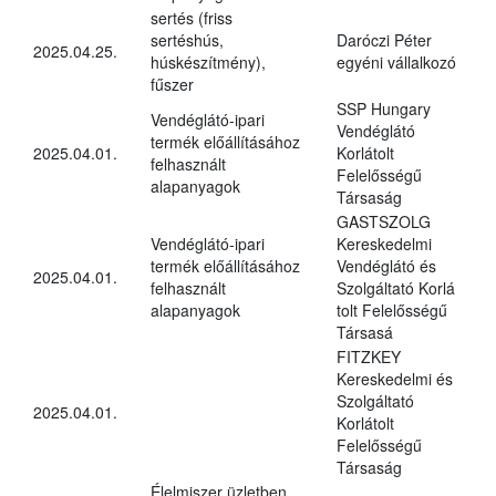
sertés (friss
sertéshús,
Daróczi Péter
2025.04.25.
húskészítmény),
egyéni vállalkozó
fűszer
SSP Hungary
Vendéglátó-ipari
Vendéglátó
termék előállításához
2025.04.01.
Korlátolt
felhasznált
Felelősségű
alapanyagok
Társaság
GASTSZOLG
Vendéglátó-ipari
Kereskedelmi
termék előállításához
Vendéglátó és
2025.04.01.
felhasznált
Szolgáltató Korlá
alapanyagok
tolt Felelősségű
Társasá
FITZKEY
Kereskedelmi és
Szolgáltató
2025.04.01.
Korlátolt
Felelősségű
Társaság
Élelmiszer üzletben