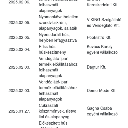
2025.02.06.
felhasznált
Kereskedelmi Kft.
alapanyagok
Nyomonkövethetetlen
VIKING Szolgáltató
2025.02.05.
szendvicskrém, -
és Vendéglátó Kft.
alapanyagok, saláták
Nyers darált hús,
2025.02.05.
PopBistro Kft.
helyben lefagyasztva
Friss hús,
Kovács Károly
2025.02.04.
húskészítmény
egyéni vállalkozó
Vendéglátó-ipari
termék előállításához
2025.02.03.
Dagtur Kft.
felhasznált
alapanyagok
Vendéglátó-ipari
termék előállításához
2025.02.03.
Demo-Mode Kft.
felhasznált
alapanyagok
Cukrászati
Gagna Csaba
2025.01.27.
készítmények, illetve
egyéni vállalkozó
ital és alapanyag
Előkészített hús