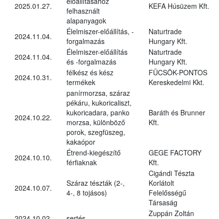
előállításához
2025.01.27.
KEFA Húsüzem Kft.
felhasznált
alapanyagok
Élelmiszer-előállítás, -
Naturtrade
2024.11.04.
forgalmazás
Hungary Kft.
Élelmiszer-előállítás
Naturtrade
2024.11.04.
és -forgalmazás
Hungary Kft.
félkész és kész
FÜCSÖK-PONTOS
2024.10.31.
termékek
Kereskedelmi Kkt.
panírmorzsa, száraz
pékáru, kukoricaliszt,
kukoricadara, panko
Baráth és Brunner
2024.10.22.
morzsa, különböző
Kft.
porok, szegfüszeg,
kakaópor
Étrend-kiegészítő
GEGE FACTORY
2024.10.10.
férfiaknak
Kft.
Cigándi Tészta
Száraz tészták (2-,
Korlátolt
2024.10.07.
4-, 8 tojásos)
Felelősségű
Társaság
Zuppán Zoltán
2024.10.02.
sertés