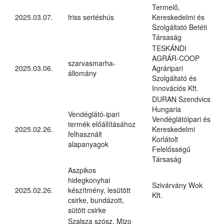
Termelő,
2025.03.07.
friss sertéshús
Kereskedelmi és
Szolgáltató Betéti
Társaság
TESKÁNDI
AGRÁR-COOP
szarvasmarha-
2025.03.06.
Agráripari
állomány
Szolgáltató és
Innovációs Kft.
DURAN Szendvics
Hungaria
Vendéglátó-ipari
Vendéglátóipari és
termék előállításához
2025.02.26.
Kereskedelmi
felhasznált
Korlátolt
alapanyagok
Felelősségű
Társaság
Aszpikos
hidegkonyhai
Szivárvány Wok
2025.02.26.
készítmény, lesütött
Kft.
csirke, bundázott,
sütött csirke
Szalsza szósz, Mizo