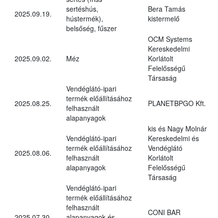
sertéshús,
Bera Tamás
2025.09.19.
hústermék),
kistermelő
belsőség, fűszer
OCM Systems
Kereskedelmi
2025.09.02.
Méz
Korlátolt
Felelősségű
Társaság
Vendéglátó-ipari
termék előállításához
2025.08.25.
PLANETBPGO Kft.
felhasznált
alapanyagok
kis és Nagy Molnár
Vendéglátó-ipari
Kereskedelmi és
termék előállításához
Vendéglátó
2025.08.06.
felhasznált
Korlátolt
alapanyagok
Felelősségű
Társaság
Vendéglátó-ipari
termék előállításához
felhasznált
CONI BAR
2025.07.30.
alapanyagok és