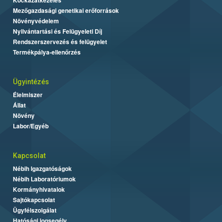
Mezőgazdasági genetikai erőforrások
Növényvédelem
Nyilvántartási és Felügyeleti Díj
Rendszerszervezés és felügyelet
Termékpálya-ellenőrzés
Ügyintézés
Élelmiszer
Állat
Növény
Labor/Egyéb
Kapcsolat
Nébih Igazgatóságok
Nébih Laboratóriumok
Kormányhivatalok
Sajtókapcsolat
Ügyfélszolgálat
Hatósági jogsegély