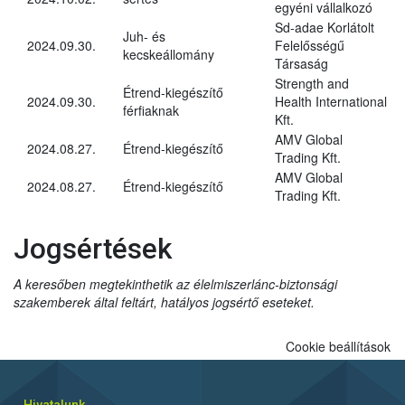
egyéni vállalkozó
Sd-adae Korlátolt
Juh- és
2024.09.30.
Felelősségű
kecskeállomány
Társaság
Strength and
Étrend-kiegészítő
2024.09.30.
Health International
férfiaknak
Kft.
AMV Global
2024.08.27.
Étrend-kiegészítő
Trading Kft.
AMV Global
2024.08.27.
Étrend-kiegészítő
Trading Kft.
Jogsértések
A keresőben megtekinthetik az élelmiszerlánc-biztonsági
szakemberek által feltárt, hatályos jogsértő eseteket.
Cookie beállítások
Hivatalunk