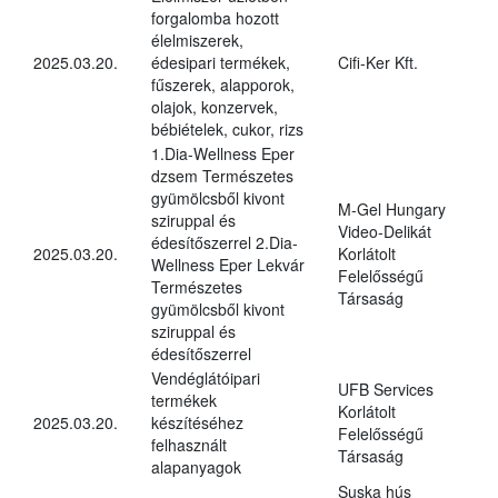
forgalomba hozott
élelmiszerek,
2025.03.20.
édesipari termékek,
Cifi-Ker Kft.
fűszerek, alapporok,
olajok, konzervek,
bébiételek, cukor, rizs
1.Dia-Wellness Eper
dzsem Természetes
gyümölcsből kivont
M-Gel Hungary
sziruppal és
Video-Delikát
édesítőszerrel 2.Dia-
2025.03.20.
Korlátolt
Wellness Eper Lekvár
Felelősségű
Természetes
Társaság
gyümölcsből kivont
sziruppal és
édesítőszerrel
Vendéglátóipari
UFB Services
termékek
Korlátolt
2025.03.20.
készítéséhez
Felelősségű
felhasznált
Társaság
alapanyagok
Suska hús