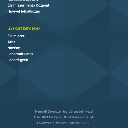
Élelmiszermentő Központ
Hírlevél feliratkozás
Gyakori kérdések
Élelmiszer
Állat
Növény
Laboratóriumok
Labor/Egyéb
Nemzeti Élelmiszerlánc-biztonsági Hivatal
Cím: 1024 Budapest, Keleti Károly utca. 24.
Levelezési cím: 1525 Budapest. Pf. 30.