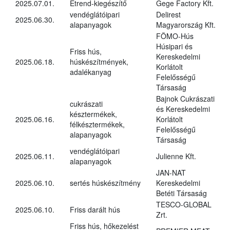
2025.07.01.
Étrend-kiegészítő
Gege Factory Kft.
vendéglátóipari
Delirest
2025.06.30.
alapanyagok
Magyarország Kft.
FÖMO-Hús
Húsipari és
Friss hús,
Kereskedelmi
2025.06.18.
húskészítmények,
Korlátolt
adalékanyag
Felelősségű
Társaság
Bajnok Cukrászati
cukrászati
és Kereskedelmi
késztermékek,
2025.06.16.
Korlátolt
félkésztermékek,
Felelősségű
alapanyagok
Társaság
vendéglátóipari
2025.06.11.
Julienne Kft.
alapanyagok
JAN-NAT
2025.06.10.
sertés húskészítmény
Kereskedelmi
Betéti Társaság
TESCO-GLOBAL
2025.06.10.
Friss darált hús
Zrt.
Friss hús, hőkezelést