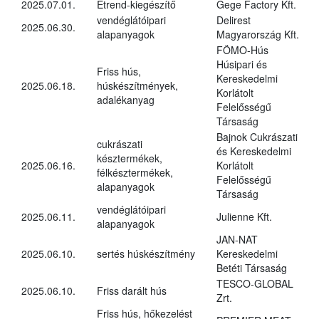
2025.07.01.
Étrend-kiegészítő
Gege Factory Kft.
vendéglátóipari
Delirest
2025.06.30.
alapanyagok
Magyarország Kft.
FÖMO-Hús
Húsipari és
Friss hús,
Kereskedelmi
2025.06.18.
húskészítmények,
Korlátolt
adalékanyag
Felelősségű
Társaság
Bajnok Cukrászati
cukrászati
és Kereskedelmi
késztermékek,
2025.06.16.
Korlátolt
félkésztermékek,
Felelősségű
alapanyagok
Társaság
vendéglátóipari
2025.06.11.
Julienne Kft.
alapanyagok
JAN-NAT
2025.06.10.
sertés húskészítmény
Kereskedelmi
Betéti Társaság
TESCO-GLOBAL
2025.06.10.
Friss darált hús
Zrt.
Friss hús, hőkezelést