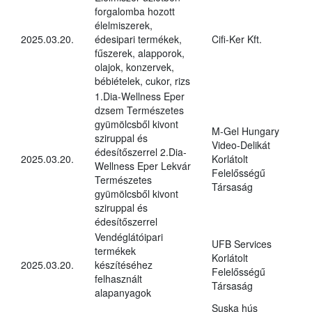
forgalomba hozott
élelmiszerek,
2025.03.20.
édesipari termékek,
Cifi-Ker Kft.
fűszerek, alapporok,
olajok, konzervek,
bébiételek, cukor, rizs
1.Dia-Wellness Eper
dzsem Természetes
gyümölcsből kivont
M-Gel Hungary
sziruppal és
Video-Delikát
édesítőszerrel 2.Dia-
2025.03.20.
Korlátolt
Wellness Eper Lekvár
Felelősségű
Természetes
Társaság
gyümölcsből kivont
sziruppal és
édesítőszerrel
Vendéglátóipari
UFB Services
termékek
Korlátolt
2025.03.20.
készítéséhez
Felelősségű
felhasznált
Társaság
alapanyagok
Suska hús