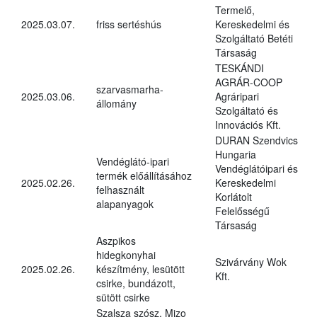
Termelő,
2025.03.07.
friss sertéshús
Kereskedelmi és
Szolgáltató Betéti
Társaság
TESKÁNDI
AGRÁR-COOP
szarvasmarha-
2025.03.06.
Agráripari
állomány
Szolgáltató és
Innovációs Kft.
DURAN Szendvics
Hungaria
Vendéglátó-ipari
Vendéglátóipari és
termék előállításához
2025.02.26.
Kereskedelmi
felhasznált
Korlátolt
alapanyagok
Felelősségű
Társaság
Aszpikos
hidegkonyhai
Szivárvány Wok
2025.02.26.
készítmény, lesütött
Kft.
csirke, bundázott,
sütött csirke
Szalsza szósz, Mizo