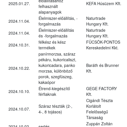
előállításához
2025.01.27.
KEFA Húsüzem Kft.
felhasznált
alapanyagok
Élelmiszer-előállítás, -
Naturtrade
2024.11.04.
forgalmazás
Hungary Kft.
Élelmiszer-előállítás
Naturtrade
2024.11.04.
és -forgalmazás
Hungary Kft.
félkész és kész
FÜCSÖK-PONTOS
2024.10.31.
termékek
Kereskedelmi Kkt.
panírmorzsa, száraz
pékáru, kukoricaliszt,
kukoricadara, panko
Baráth és Brunner
2024.10.22.
morzsa, különböző
Kft.
porok, szegfüszeg,
kakaópor
Étrend-kiegészítő
GEGE FACTORY
2024.10.10.
férfiaknak
Kft.
Cigándi Tészta
Száraz tészták (2-,
Korlátolt
2024.10.07.
4-, 8 tojásos)
Felelősségű
Társaság
Zuppán Zoltán
2024.10.02.
sertés