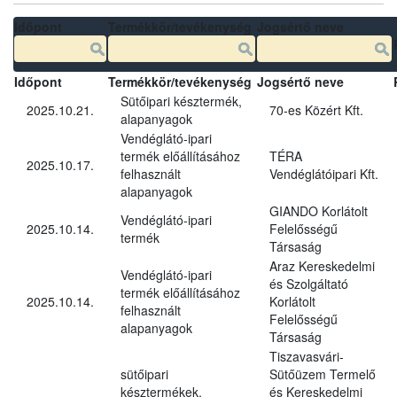
Időpont
Termékkör/tevékenység
Jogsértő neve
Időpont
Termékkör/tevékenység
Jogsértő neve
Sütőipari késztermék,
2025.10.21.
70-es Közért Kft.
alapanyagok
Vendéglátó-ipari
termék előállításához
TÉRA
2025.10.17.
felhasznált
Vendéglátóipari Kft.
alapanyagok
GIANDO Korlátolt
Vendéglátó-ipari
2025.10.14.
Felelősségű
termék
Társaság
Araz Kereskedelmi
Vendéglátó-ipari
és Szolgáltató
termék előállításához
2025.10.14.
Korlátolt
felhasznált
Felelősségű
alapanyagok
Társaság
Tiszavasvári-
sütőipari
Sütőüzem Termelő
késztermékek,
és Kereskedelmi