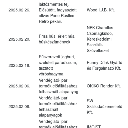
laktózmentes tej,
2025.02.26.
Elősütött, fagyasztott
Wood I.J.B. Kft.
olivás Pane Rustico
Retro pékáru
NPK Charolles
Csomagküldő,
Friss hús, érlelt hús,
2025.02.20.
Kereskedelmi
húskészítmények
Szociális
Szövetkezet
Fűszerezett joghurt,
szeletelt paradicsom,
Funny Drink Gyártó
2025.02.18.
tisztított
és Forgalmazó Kft.
vöröshagyma
Vendéglátó-ipari
2025.02.06.
termék előállításához
OKIKO Ronder Kft.
felhasznált alapanyag
Vendéglátó-ipari
SW
termék előállításához
2025.02.06.
Szállodaüzemeltető
felhasznált
Kft.
alapanyagok
Vendéglátó-ipari
termék előállításához
IMOIST