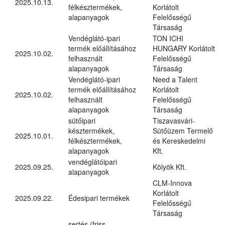
2025.10.13.
félkésztermékek,
Korlátolt
alapanyagok
Felelősségű
Társaság
Vendéglátó-ipari
TON ICHI
termék előállításához
HUNGARY Korlátolt
2025.10.02.
felhasznált
Felelősségű
alapanyagok
Társaság
Vendéglátó-ipari
Need a Talent
termék előállításához
Korlátolt
2025.10.02.
felhasznált
Felelősségű
alapanyagok
Társaság
sütőipari
Tiszavasvári-
késztermékek,
Sütőüzem Termelő
2025.10.01.
félkésztermékek,
és Kereskedelmi
alapanyagok
Kft.
vendéglátóipari
2025.09.25.
Kölyök Kft.
alapanyagok
CLM-Innova
Korlátolt
2025.09.22.
Édesipari termékek
Felelősségű
Társaság
sertés (friss