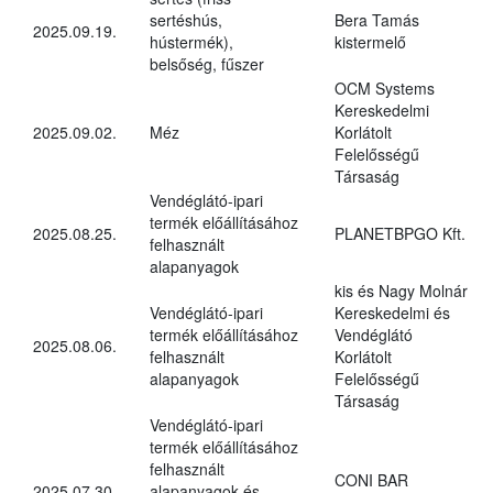
sertéshús,
Bera Tamás
2025.09.19.
hústermék),
kistermelő
belsőség, fűszer
OCM Systems
Kereskedelmi
2025.09.02.
Méz
Korlátolt
Felelősségű
Társaság
Vendéglátó-ipari
termék előállításához
2025.08.25.
PLANETBPGO Kft.
felhasznált
alapanyagok
kis és Nagy Molnár
Vendéglátó-ipari
Kereskedelmi és
termék előállításához
Vendéglátó
2025.08.06.
felhasznált
Korlátolt
alapanyagok
Felelősségű
Társaság
Vendéglátó-ipari
termék előállításához
felhasznált
CONI BAR
2025.07.30.
alapanyagok és