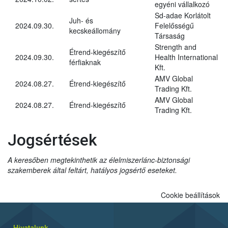
egyéni vállalkozó
Sd-adae Korlátolt
Juh- és
2024.09.30.
Felelősségű
kecskeállomány
Társaság
Strength and
Étrend-kiegészítő
2024.09.30.
Health International
férfiaknak
Kft.
AMV Global
2024.08.27.
Étrend-kiegészítő
Trading Kft.
AMV Global
2024.08.27.
Étrend-kiegészítő
Trading Kft.
Jogsértések
A keresőben megtekinthetik az élelmiszerlánc-biztonsági
szakemberek által feltárt, hatályos jogsértő eseteket.
Cookie beállítások
Hivatalunk