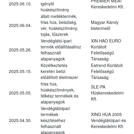
PREMIER MEAT
2025.06.10.
igénylő
Kereskedelmi Kft.
húskészítmény
állati melléktermék,
friss hús, belsőség,
Magyar Károly
2025.06.04.
vér, húskészítmény,
kistermelő
tojás, fűszerek
Vendéglátó-ipari
XIN HAO EURO
termék előállításához
Korlátolt
2025.05.26.
felhasznált
Felelősségű
alapanyagok
Társaság
Közétkeztetés
Eatrend Korlátolt
2025.05.15.
keretén belül
Felelősségű
előállított élelmiszer
Társaság
friss hús,
SLE-PA
húskészítmények,
2025.05.05.
Húskereskedelmi
félkész termékek és
Kft.
alapanyagok
Vendéglátóipari
termékek
XING HUA 2005
2025.04.30.
készítéséhez
Vendéglátóipari és
felhasznált
Kereskedelmi Kft.
alapanyagok