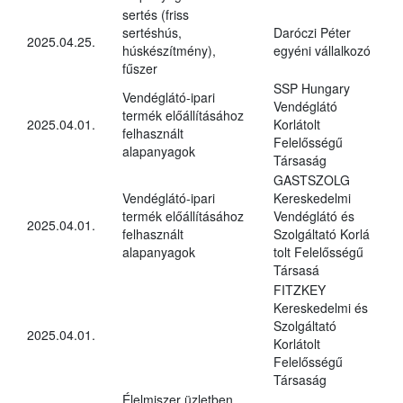
sertés (friss
sertéshús,
Daróczi Péter
2025.04.25.
húskészítmény),
egyéni vállalkozó
fűszer
SSP Hungary
Vendéglátó-ipari
Vendéglátó
termék előállításához
2025.04.01.
Korlátolt
felhasznált
Felelősségű
alapanyagok
Társaság
GASTSZOLG
Vendéglátó-ipari
Kereskedelmi
termék előállításához
Vendéglátó és
2025.04.01.
felhasznált
Szolgáltató Korlá
alapanyagok
tolt Felelősségű
Társasá
FITZKEY
Kereskedelmi és
Szolgáltató
2025.04.01.
Korlátolt
Felelősségű
Társaság
Élelmiszer üzletben