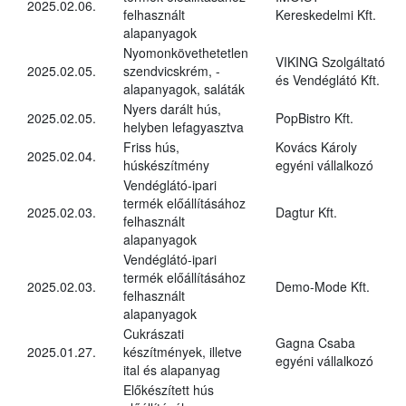
2025.02.06.
felhasznált
Kereskedelmi Kft.
alapanyagok
Nyomonkövethetetlen
VIKING Szolgáltató
2025.02.05.
szendvicskrém, -
és Vendéglátó Kft.
alapanyagok, saláták
Nyers darált hús,
2025.02.05.
PopBistro Kft.
helyben lefagyasztva
Friss hús,
Kovács Károly
2025.02.04.
húskészítmény
egyéni vállalkozó
Vendéglátó-ipari
termék előállításához
2025.02.03.
Dagtur Kft.
felhasznált
alapanyagok
Vendéglátó-ipari
termék előállításához
2025.02.03.
Demo-Mode Kft.
felhasznált
alapanyagok
Cukrászati
Gagna Csaba
2025.01.27.
készítmények, illetve
egyéni vállalkozó
ital és alapanyag
Előkészített hús