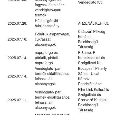
Vendéglátó Kft.
fogyasztásra kész
vendéglátó-ipari
termék
Hűtést igénylő
2025.07.28.
ARZENÁL-KER Kft.
húskészítmény
Császári Pékség
Pékáruk alapanyagai,
Korlátolt
2025.07.16.
cukrászati
Felelősségű
alapanyagok
Társaság
napraforgó és
P &amp; P
2025.07.14.
pörkölt, pirított
Kereskedelmi és
napraforgó
Szolgáltató Kft.
Vendéglátó-ipari
Budapesti Péterfy
termék előállításához
Sándor Utcai
2025.07.14.
felhasznált
Kórház-
alapanyagok
Rendelőintézet
Film-Link Kulturális
Vendéglátó-ipari
Szolgáltató és
termék előállításához
2025.07.11.
Szervező Korlátolt
felhasznált
Felelősségű
alapanyagok
Társaság