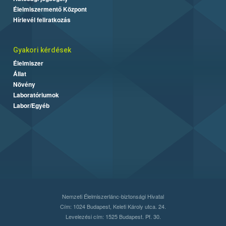
Élelmiszermentő Központ
Hírlevél feliratkozás
Gyakori kérdések
Élelmiszer
Állat
Növény
Laboratóriumok
Labor/Egyéb
Nemzeti Élelmiszerlánc-biztonsági Hivatal
Cím: 1024 Budapest, Keleti Károly utca. 24.
Levelezési cím: 1525 Budapest. Pf. 30.