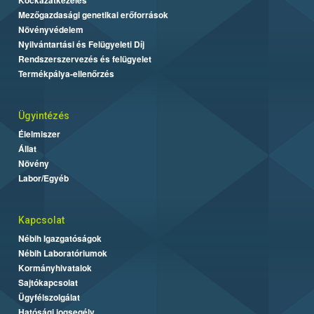
Mezőgazdasági genetikai erőforrások
Növényvédelem
Nyilvántartási és Felügyeleti Díj
Rendszerszervezés és felügyelet
Termékpálya-ellenőrzés
Ügyintézés
Élelmiszer
Állat
Növény
Labor/Egyéb
Kapcsolat
Nébih Igazgatóságok
Nébih Laboratóriumok
Kormányhivatalok
Sajtókapcsolat
Ügyfélszolgálat
Hatósági jogsegély