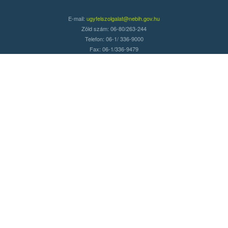
E-mail:
ugyfelszolgalat@nebih.gov.hu
Zöld szám: 06-80/263-244
Telefon: 06-1/ 336-9000
Fax: 06-1/336-9479