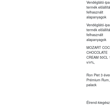
Vendéglátó-ipa
termék előállít
felhasznált
alapanyagok
Vendéglátó-ipa
termék előállít
felhasznált
alapanyagok
MOZART COC
CHOCOLATE
CREAM 50CL 
v/v%,
Ron Piet 3 éve
Prémium Rum, 
palack
Étrend-kiegész