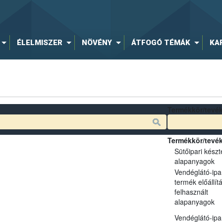
ÉLELMISZER
NÖVÉNY
ÁTFOGÓ TÉMÁK
KA
Termékkör/tevé
Termékkör/tevé
Sütőipari kész
alapanyagok
Vendéglátó-ipa
termék előállít
felhasznált
alapanyagok
Vendéglátó-ipa