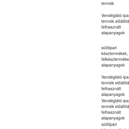
termék
Vendéglátó-ipa
termék előállít
felhasznált
alapanyagok
sütőipari
késztermékek,
félkészterméke
alapanyagok
Vendéglátó-ipa
termék előállít
felhasznált
alapanyagok
Vendéglátó-ipa
termék előállít
felhasznált
alapanyagok
sütőipari