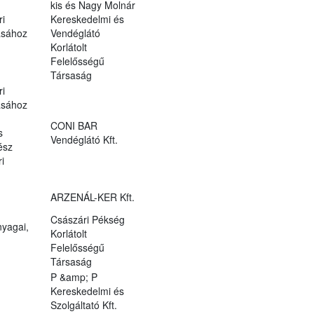
kis és Nagy Molnár
ri
Kereskedelmi és
ásához
Vendéglátó
Korlátolt
Felelősségű
Társaság
ri
ásához
CONI BAR
s
Vendéglátó Kft.
ész
i
ARZENÁL-KER Kft.
Császári Pékség
yagai,
Korlátolt
Felelősségű
Társaság
P &amp; P
Kereskedelmi és
Szolgáltató Kft.