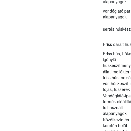
alapanyagok
vendéglátóipar
alapanyagok
sertés húskés
Friss darált hú
Friss hús, hőke
igénylő
húskészítmény
állati mellékte
friss hús, bels
vér, húskészít
tojás, fűszerek
Vendéglátó-ipa
termék előállít
felhasznált
alapanyagok
Közétkeztetés
keretén belül