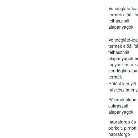
Vendéglátó-ipa
termék előállít
felhasznált
alapanyagok
Vendéglátó-ipa
termék előállít
felhasznált
alapanyagok é
fogyasztásra k
vendéglátó-ipar
termék
Hűtést igénylő
húskészítmény
Pékáruk alapan
cukrászati
alapanyagok
napraforgó és
pörkölt, pirított
napraforgó