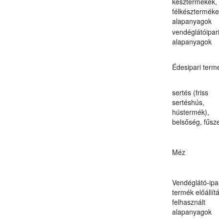
késztermékek,
félkészterméke
alapanyagok
vendéglátóipar
alapanyagok
Édesipari term
sertés (friss
sertéshús,
hústermék),
belsőség, fűsz
Méz
Vendéglátó-ipa
termék előállít
felhasznált
alapanyagok