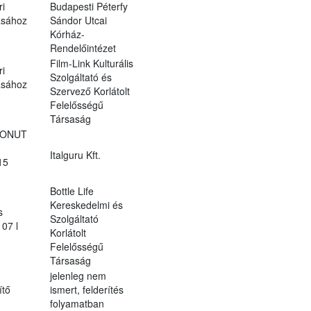
ri
Budapesti Péterfy
ásához
Sándor Utcai
Kórház-
Rendelőintézet
Film-Link Kulturális
ri
Szolgáltató és
ásához
Szervező Korlátolt
Felelősségű
Társaság
ONUT
Italguru Kft.
15
Bottle Life
Kereskedelmi és
s
Szolgáltató
07 l
Korlátolt
Felelősségű
Társaság
jelenleg nem
ítő
ismert, felderítés
folyamatban