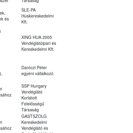
miszer
Társaság
SLE-PA
ek,
Húskereskedelmi
ek és
Kft.
i
XING HUA 2005
Vendéglátóipari és
Kereskedelmi Kft.
Daróczi Péter
),
egyéni vállalkozó
SSP Hungary
ri
Vendéglátó
ásához
Korlátolt
Felelősségű
Társaság
GASTSZOLG
ri
Kereskedelmi
ásához
Vendéglátó és