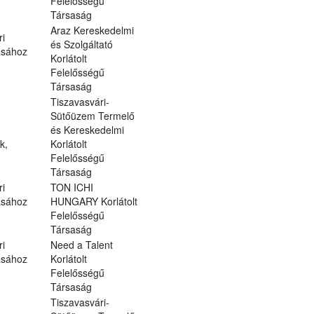
Felelősségű
Társaság
Araz Kereskedelmi
ri
és Szolgáltató
ásához
Korlátolt
Felelősségű
Társaság
Tiszavasvári-
Sütőüzem Termelő
és Kereskedelmi
k,
Korlátolt
Felelősségű
Társaság
ri
TON ICHI
ásához
HUNGARY Korlátolt
Felelősségű
Társaság
ri
Need a Talent
ásához
Korlátolt
Felelősségű
Társaság
Tiszavasvári-