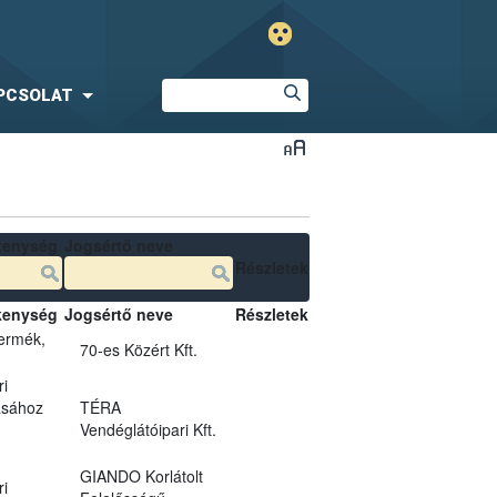
PCSOLAT
kenység
Jogsértő neve
Részletek
kenység
Jogsértő neve
Részletek
termék,
70-es Közért Kft.
ri
ásához
TÉRA
Vendéglátóipari Kft.
GIANDO Korlátolt
ri