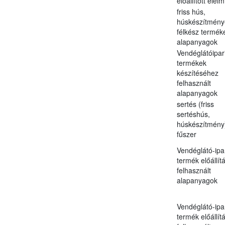
előállított élel
friss hús,
húskészítmény
félkész termék
alapanyagok
Vendéglátóipar
termékek
készítéséhez
felhasznált
alapanyagok
sertés (friss
sertéshús,
húskészítmény
fűszer
Vendéglátó-ipa
termék előállít
felhasznált
alapanyagok
Vendéglátó-ipa
termék előállít