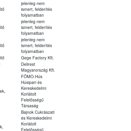
jelenleg nem
ítő
ismert, felderítés
folyamatban
jelenleg nem
ítő
ismert, felderítés
folyamatban
jelenleg nem
ítő
ismert, felderítés
folyamatban
ítő
Gege Factory Kft.
i
Delirest
Magyarország Kft.
FÖMO-Hús
Húsipari és
Kereskedelmi
ek,
Korlátolt
Felelősségű
Társaság
Bajnok Cukrászati
és Kereskedelmi
Korlátolt
k,
Felelősségű