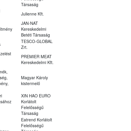
Társaság
i
Julienne Kft.
JAN-NAT
zítmény
Kereskedelmi
Betéti Társaság
TESCO-GLOBAL
s
Zrt.
zelést
PREMIER MEAT
Kereskedelmi Kft.
rmék,
őség,
Magyar Károly
mény,
kistermelő
ri
XIN HAO EURO
ásához
Korlátolt
Felelősségű
Társaság
Eatrend Korlátolt
Felelősségű