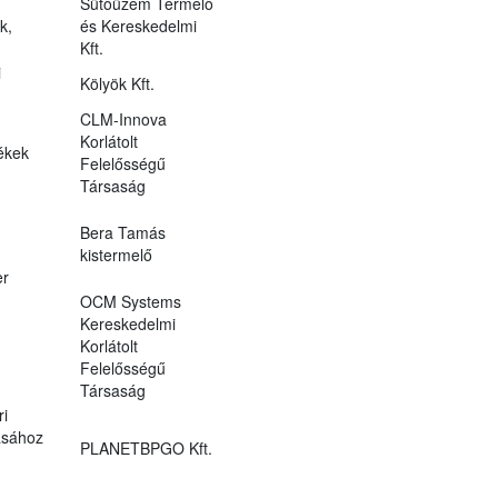
Sütőüzem Termelő
k,
és Kereskedelmi
Kft.
i
Kölyök Kft.
CLM-Innova
Korlátolt
ékek
Felelősségű
Társaság
Bera Tamás
kistermelő
er
OCM Systems
Kereskedelmi
Korlátolt
Felelősségű
Társaság
ri
ásához
PLANETBPGO Kft.