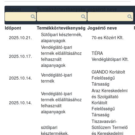
Időpont
Termékkör/tevékenység
Jogsértő neve
Időpont
Termékkör/tevékenység
Jogsértő neve
Sütőipari késztermék,
2025.10.21.
70-es Közért Kft.
alapanyagok
Vendéglátó-ipari
termék előállításához
TÉRA
2025.10.17.
felhasznált
Vendéglátóipari Kft.
alapanyagok
GIANDO Korlátolt
Vendéglátó-ipari
2025.10.14.
Felelősségű
termék
Társaság
Araz Kereskedelmi
Vendéglátó-ipari
és Szolgáltató
termék előállításához
2025.10.14.
Korlátolt
felhasznált
Felelősségű
alapanyagok
Társaság
Tiszavasvári-
sütőipari
Sütőüzem Termelő
késztermékek,
és Kereskedelmi