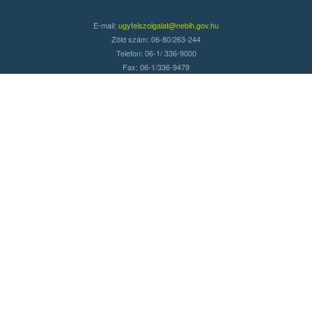
E-mail:
ugyfelszolgalat@nebih.gov.hu
Zöld szám: 06-80/263-244
Telefon: 06-1/ 336-9000
Fax: 06-1/336-9479