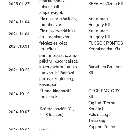
előállításához
2025.01.27.
KEFA Húsüzem Kft.
felhasznált
alapanyagok
Élelmiszer-előállítás, -
Naturtrade
2024.11.04.
forgalmazás
Hungary Kft.
Élelmiszer-előállítás
Naturtrade
2024.11.04.
és -forgalmazás
Hungary Kft.
félkész és kész
FÜCSÖK-PONTOS
2024.10.31.
termékek
Kereskedelmi Kkt.
panírmorzsa, száraz
pékáru, kukoricaliszt,
kukoricadara, panko
Baráth és Brunner
2024.10.22.
morzsa, különböző
Kft.
porok, szegfüszeg,
kakaópor
Étrend-kiegészítő
GEGE FACTORY
2024.10.10.
férfiaknak
Kft.
Cigándi Tészta
Száraz tészták (2-,
Korlátolt
2024.10.07.
4-, 8 tojásos)
Felelősségű
Társaság
Zuppán Zoltán
2024.10.02.
sertés