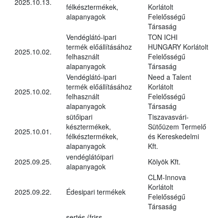
2025.10.13.
félkésztermékek,
Korlátolt
alapanyagok
Felelősségű
Társaság
Vendéglátó-ipari
TON ICHI
termék előállításához
HUNGARY Korlátolt
2025.10.02.
felhasznált
Felelősségű
alapanyagok
Társaság
Vendéglátó-ipari
Need a Talent
termék előállításához
Korlátolt
2025.10.02.
felhasznált
Felelősségű
alapanyagok
Társaság
sütőipari
Tiszavasvári-
késztermékek,
Sütőüzem Termelő
2025.10.01.
félkésztermékek,
és Kereskedelmi
alapanyagok
Kft.
vendéglátóipari
2025.09.25.
Kölyök Kft.
alapanyagok
CLM-Innova
Korlátolt
2025.09.22.
Édesipari termékek
Felelősségű
Társaság
sertés (friss