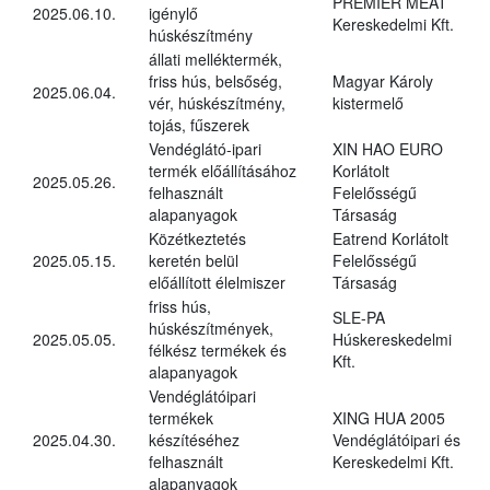
PREMIER MEAT
2025.06.10.
igénylő
Kereskedelmi Kft.
húskészítmény
állati melléktermék,
friss hús, belsőség,
Magyar Károly
2025.06.04.
vér, húskészítmény,
kistermelő
tojás, fűszerek
Vendéglátó-ipari
XIN HAO EURO
termék előállításához
Korlátolt
2025.05.26.
felhasznált
Felelősségű
alapanyagok
Társaság
Közétkeztetés
Eatrend Korlátolt
2025.05.15.
keretén belül
Felelősségű
előállított élelmiszer
Társaság
friss hús,
SLE-PA
húskészítmények,
2025.05.05.
Húskereskedelmi
félkész termékek és
Kft.
alapanyagok
Vendéglátóipari
termékek
XING HUA 2005
2025.04.30.
készítéséhez
Vendéglátóipari és
felhasznált
Kereskedelmi Kft.
alapanyagok