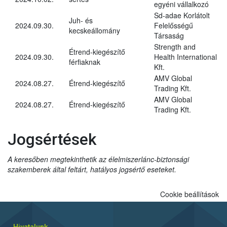
egyéni vállalkozó
Sd-adae Korlátolt
Juh- és
2024.09.30.
Felelősségű
kecskeállomány
Társaság
Strength and
Étrend-kiegészítő
2024.09.30.
Health International
férfiaknak
Kft.
AMV Global
2024.08.27.
Étrend-kiegészítő
Trading Kft.
AMV Global
2024.08.27.
Étrend-kiegészítő
Trading Kft.
Jogsértések
A keresőben megtekinthetik az élelmiszerlánc-biztonsági
szakemberek által feltárt, hatályos jogsértő eseteket.
Cookie beállítások
Hivatalunk