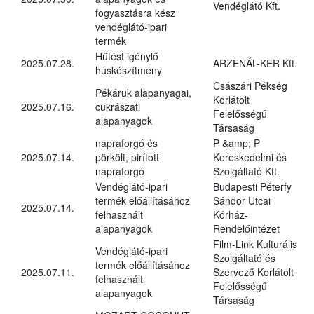
Vendéglátó Kft.
fogyasztásra kész
vendéglátó-ipari
termék
Hűtést igénylő
2025.07.28.
ARZENÁL-KER Kft.
húskészítmény
Császári Pékség
Pékáruk alapanyagai,
Korlátolt
2025.07.16.
cukrászati
Felelősségű
alapanyagok
Társaság
napraforgó és
P &amp; P
2025.07.14.
pörkölt, pirított
Kereskedelmi és
napraforgó
Szolgáltató Kft.
Vendéglátó-ipari
Budapesti Péterfy
termék előállításához
Sándor Utcai
2025.07.14.
felhasznált
Kórház-
alapanyagok
Rendelőintézet
Film-Link Kulturális
Vendéglátó-ipari
Szolgáltató és
termék előállításához
2025.07.11.
Szervező Korlátolt
felhasznált
Felelősségű
alapanyagok
Társaság