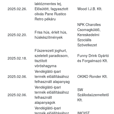
laktózmentes tej,
2025.02.26.
Elősütött, fagyasztott
Wood I.J.B. Kft.
olivás Pane Rustico
Retro pékáru
NPK Charolles
Csomagküldő,
Friss hús, érlelt hús,
2025.02.20.
Kereskedelmi
húskészítmények
Szociális
Szövetkezet
Fűszerezett joghurt,
szeletelt paradicsom,
Funny Drink Gyártó
2025.02.18.
tisztított
és Forgalmazó Kft.
vöröshagyma
Vendéglátó-ipari
2025.02.06.
termék előállításához
OKIKO Ronder Kft.
felhasznált alapanyag
Vendéglátó-ipari
SW
termék előállításához
2025.02.06.
Szállodaüzemeltető
felhasznált
Kft.
alapanyagok
Vendéglátó-ipari
termék előállításához
IMOIST