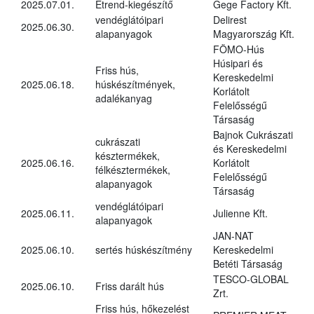
2025.07.01.
Étrend-kiegészítő
Gege Factory Kft.
vendéglátóipari
Delirest
2025.06.30.
alapanyagok
Magyarország Kft.
FÖMO-Hús
Húsipari és
Friss hús,
Kereskedelmi
2025.06.18.
húskészítmények,
Korlátolt
adalékanyag
Felelősségű
Társaság
Bajnok Cukrászati
cukrászati
és Kereskedelmi
késztermékek,
2025.06.16.
Korlátolt
félkésztermékek,
Felelősségű
alapanyagok
Társaság
vendéglátóipari
2025.06.11.
Julienne Kft.
alapanyagok
JAN-NAT
2025.06.10.
sertés húskészítmény
Kereskedelmi
Betéti Társaság
TESCO-GLOBAL
2025.06.10.
Friss darált hús
Zrt.
Friss hús, hőkezelést