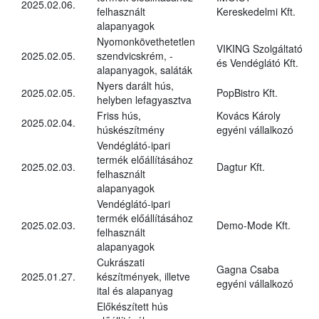
2025.02.06.
felhasznált
Kereskedelmi Kft.
alapanyagok
Nyomonkövethetetlen
VIKING Szolgáltató
2025.02.05.
szendvicskrém, -
és Vendéglátó Kft.
alapanyagok, saláták
Nyers darált hús,
2025.02.05.
PopBistro Kft.
helyben lefagyasztva
Friss hús,
Kovács Károly
2025.02.04.
húskészítmény
egyéni vállalkozó
Vendéglátó-ipari
termék előállításához
2025.02.03.
Dagtur Kft.
felhasznált
alapanyagok
Vendéglátó-ipari
termék előállításához
2025.02.03.
Demo-Mode Kft.
felhasznált
alapanyagok
Cukrászati
Gagna Csaba
2025.01.27.
készítmények, illetve
egyéni vállalkozó
ital és alapanyag
Előkészített hús