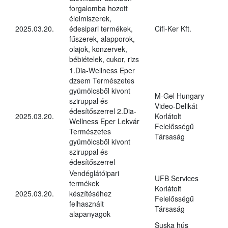
forgalomba hozott
élelmiszerek,
2025.03.20.
édesipari termékek,
Cifi-Ker Kft.
fűszerek, alapporok,
olajok, konzervek,
bébiételek, cukor, rizs
1.Dia-Wellness Eper
dzsem Természetes
gyümölcsből kivont
M-Gel Hungary
sziruppal és
Video-Delikát
édesítőszerrel 2.Dia-
2025.03.20.
Korlátolt
Wellness Eper Lekvár
Felelősségű
Természetes
Társaság
gyümölcsből kivont
sziruppal és
édesítőszerrel
Vendéglátóipari
UFB Services
termékek
Korlátolt
2025.03.20.
készítéséhez
Felelősségű
felhasznált
Társaság
alapanyagok
Suska hús