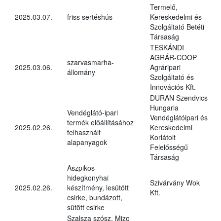
Termelő,
2025.03.07.
friss sertéshús
Kereskedelmi és
Szolgáltató Betéti
Társaság
TESKÁNDI
AGRÁR-COOP
szarvasmarha-
2025.03.06.
Agráripari
állomány
Szolgáltató és
Innovációs Kft.
DURAN Szendvics
Hungaria
Vendéglátó-ipari
Vendéglátóipari és
termék előállításához
2025.02.26.
Kereskedelmi
felhasznált
Korlátolt
alapanyagok
Felelősségű
Társaság
Aszpikos
hidegkonyhai
Szivárvány Wok
2025.02.26.
készítmény, lesütött
Kft.
csirke, bundázott,
sütött csirke
Szalsza szósz, Mizo