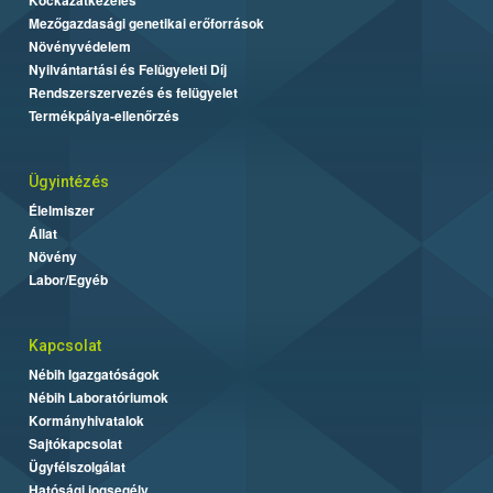
Mezőgazdasági genetikai erőforrások
Növényvédelem
Nyilvántartási és Felügyeleti Díj
Rendszerszervezés és felügyelet
Termékpálya-ellenőrzés
Ügyintézés
Élelmiszer
Állat
Növény
Labor/Egyéb
Kapcsolat
Nébih Igazgatóságok
Nébih Laboratóriumok
Kormányhivatalok
Sajtókapcsolat
Ügyfélszolgálat
Hatósági jogsegély