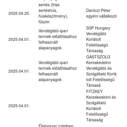
sertés (friss
sertéshús,
Daróczi Péter
2025.04.25.
húskészítmény),
egyéni vállalkozó
fűszer
SSP Hungary
Vendéglátó-ipari
Vendéglátó
termék előállításához
2025.04.01.
Korlátolt
felhasznált
Felelősségű
alapanyagok
Társaság
GASTSZOLG
Vendéglátó-ipari
Kereskedelmi
termék előállításához
Vendéglátó és
2025.04.01.
felhasznált
Szolgáltató Korlá
alapanyagok
tolt Felelősségű
Társasá
FITZKEY
Kereskedelmi és
Szolgáltató
2025.04.01.
Korlátolt
Felelősségű
Társaság
Élelmiszer üzletben