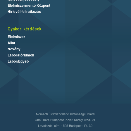
Élelmiszermentő Központ
Hírlevél feliratkozás
Gyakori kérdések
Élelmiszer
Állat
Növény
Laboratóriumok
Labor/Egyéb
Nemzeti Élelmiszerlánc-biztonsági Hivatal
Cím: 1024 Budapest, Keleti Károly utca. 24.
Levelezési cím: 1525 Budapest. Pf. 30.