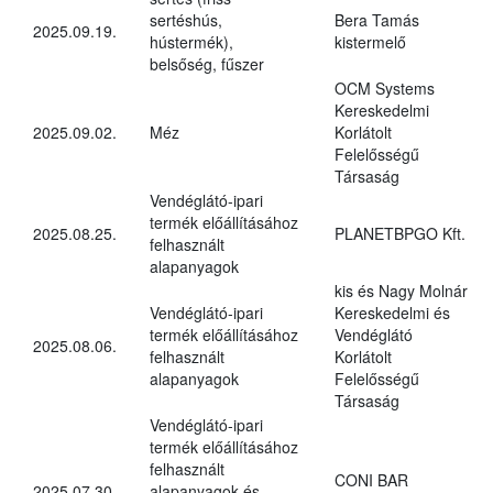
sertéshús,
Bera Tamás
2025.09.19.
hústermék),
kistermelő
belsőség, fűszer
OCM Systems
Kereskedelmi
2025.09.02.
Méz
Korlátolt
Felelősségű
Társaság
Vendéglátó-ipari
termék előállításához
2025.08.25.
PLANETBPGO Kft.
felhasznált
alapanyagok
kis és Nagy Molnár
Vendéglátó-ipari
Kereskedelmi és
termék előállításához
Vendéglátó
2025.08.06.
felhasznált
Korlátolt
alapanyagok
Felelősségű
Társaság
Vendéglátó-ipari
termék előállításához
felhasznált
CONI BAR
2025.07.30.
alapanyagok és