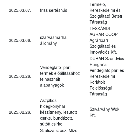
Termelő,
2025.03.07.
friss sertéshús
Kereskedelmi és
Szolgáltató Betéti
Társaság
TESKÁNDI
AGRÁR-COOP
szarvasmarha-
2025.03.06.
Agráripari
állomány
Szolgáltató és
Innovációs Kft.
DURAN Szendvics
Hungaria
Vendéglátó-ipari
Vendéglátóipari és
termék előállításához
2025.02.26.
Kereskedelmi
felhasznált
Korlátolt
alapanyagok
Felelősségű
Társaság
Aszpikos
hidegkonyhai
Szivárvány Wok
2025.02.26.
készítmény, lesütött
Kft.
csirke, bundázott,
sütött csirke
Szalsza szósz, Mizo