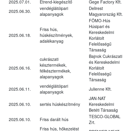
2025.07.01.
Étrend-kiegészítő
Gege Factory Kft.
vendéglátóipari
Delirest
2025.06.30.
alapanyagok
Magyarország Kft.
FÖMO-Hús
Húsipari és
Friss hús,
Kereskedelmi
2025.06.18.
húskészítmények,
Korlátolt
adalékanyag
Felelősségű
Társaság
Bajnok Cukrászati
cukrászati
és Kereskedelmi
késztermékek,
2025.06.16.
Korlátolt
félkésztermékek,
Felelősségű
alapanyagok
Társaság
vendéglátóipari
2025.06.11.
Julienne Kft.
alapanyagok
JAN-NAT
2025.06.10.
sertés húskészítmény
Kereskedelmi
Betéti Társaság
TESCO-GLOBAL
2025.06.10.
Friss darált hús
Zrt.
Friss hús, hőkezelést