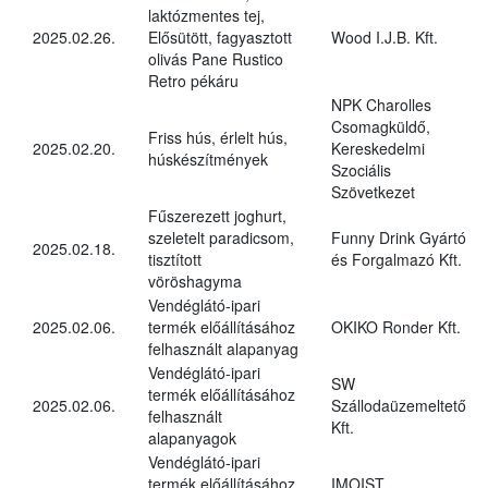
laktózmentes tej,
2025.02.26.
Elősütött, fagyasztott
Wood I.J.B. Kft.
olivás Pane Rustico
Retro pékáru
NPK Charolles
Csomagküldő,
Friss hús, érlelt hús,
2025.02.20.
Kereskedelmi
húskészítmények
Szociális
Szövetkezet
Fűszerezett joghurt,
szeletelt paradicsom,
Funny Drink Gyártó
2025.02.18.
tisztított
és Forgalmazó Kft.
vöröshagyma
Vendéglátó-ipari
2025.02.06.
termék előállításához
OKIKO Ronder Kft.
felhasznált alapanyag
Vendéglátó-ipari
SW
termék előállításához
2025.02.06.
Szállodaüzemeltető
felhasznált
Kft.
alapanyagok
Vendéglátó-ipari
termék előállításához
IMOIST