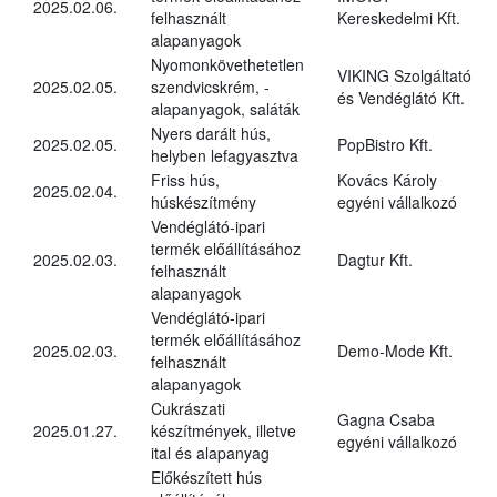
2025.02.06.
felhasznált
Kereskedelmi Kft.
alapanyagok
Nyomonkövethetetlen
VIKING Szolgáltató
2025.02.05.
szendvicskrém, -
és Vendéglátó Kft.
alapanyagok, saláták
Nyers darált hús,
2025.02.05.
PopBistro Kft.
helyben lefagyasztva
Friss hús,
Kovács Károly
2025.02.04.
húskészítmény
egyéni vállalkozó
Vendéglátó-ipari
termék előállításához
2025.02.03.
Dagtur Kft.
felhasznált
alapanyagok
Vendéglátó-ipari
termék előállításához
2025.02.03.
Demo-Mode Kft.
felhasznált
alapanyagok
Cukrászati
Gagna Csaba
2025.01.27.
készítmények, illetve
egyéni vállalkozó
ital és alapanyag
Előkészített hús