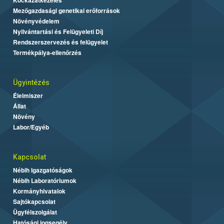
Mezőgazdasági genetikai erőforrások
Növényvédelem
Nyilvántartási és Felügyeleti Díj
Rendszerszervezés és felügyelet
Termékpálya-ellenőrzés
Ügyintézés
Élelmiszer
Állat
Növény
Labor/Egyéb
Kapcsolat
Nébih Igazgatóságok
Nébih Laboratóriumok
Kormányhivatalok
Sajtókapcsolat
Ügyfélszolgálat
Hatósági jogsegély