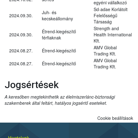
egyéni vállalkozó
Sd-adae Korlátolt
Juh- és
2024.09.30.
Felelősségű
kecskeállomány
Társaság
Strength and
Étrend-kiegészítő
2024.09.30.
Health International
férfiaknak
Kft.
AMV Global
2024.08.27.
Étrend-kiegészítő
Trading Kft.
AMV Global
2024.08.27.
Étrend-kiegészítő
Trading Kft.
Jogsértések
A keresőben megtekinthetik az élelmiszerlánc-biztonsági
szakemberek által feltárt, hatályos jogsértő eseteket.
Cookie beállítások
Hivatalunk