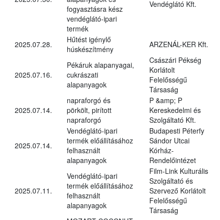
Vendéglátó Kft.
fogyasztásra kész
vendéglátó-ipari
termék
Hűtést igénylő
2025.07.28.
ARZENÁL-KER Kft.
húskészítmény
Császári Pékség
Pékáruk alapanyagai,
Korlátolt
2025.07.16.
cukrászati
Felelősségű
alapanyagok
Társaság
napraforgó és
P &amp; P
2025.07.14.
pörkölt, pirított
Kereskedelmi és
napraforgó
Szolgáltató Kft.
Vendéglátó-ipari
Budapesti Péterfy
termék előállításához
Sándor Utcai
2025.07.14.
felhasznált
Kórház-
alapanyagok
Rendelőintézet
Film-Link Kulturális
Vendéglátó-ipari
Szolgáltató és
termék előállításához
2025.07.11.
Szervező Korlátolt
felhasznált
Felelősségű
alapanyagok
Társaság