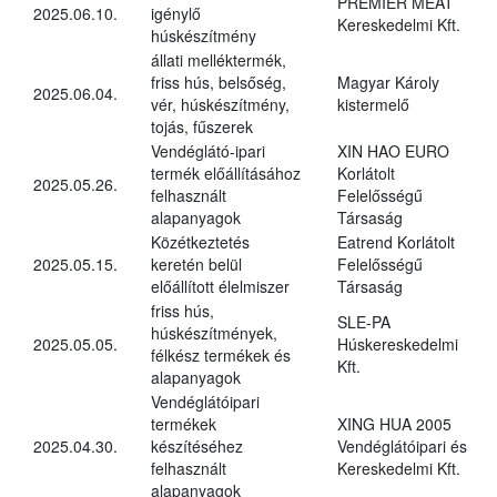
PREMIER MEAT
2025.06.10.
igénylő
Kereskedelmi Kft.
húskészítmény
állati melléktermék,
friss hús, belsőség,
Magyar Károly
2025.06.04.
vér, húskészítmény,
kistermelő
tojás, fűszerek
Vendéglátó-ipari
XIN HAO EURO
termék előállításához
Korlátolt
2025.05.26.
felhasznált
Felelősségű
alapanyagok
Társaság
Közétkeztetés
Eatrend Korlátolt
2025.05.15.
keretén belül
Felelősségű
előállított élelmiszer
Társaság
friss hús,
SLE-PA
húskészítmények,
2025.05.05.
Húskereskedelmi
félkész termékek és
Kft.
alapanyagok
Vendéglátóipari
termékek
XING HUA 2005
2025.04.30.
készítéséhez
Vendéglátóipari és
felhasznált
Kereskedelmi Kft.
alapanyagok