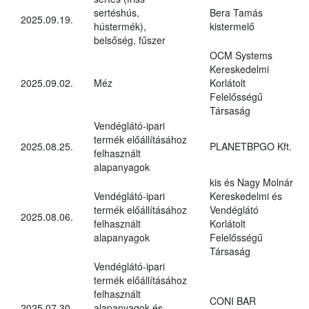
sertéshús,
Bera Tamás
2025.09.19.
hústermék),
kistermelő
belsőség, fűszer
OCM Systems
Kereskedelmi
2025.09.02.
Méz
Korlátolt
Felelősségű
Társaság
Vendéglátó-ipari
termék előállításához
2025.08.25.
PLANETBPGO Kft.
felhasznált
alapanyagok
kis és Nagy Molnár
Vendéglátó-ipari
Kereskedelmi és
termék előállításához
Vendéglátó
2025.08.06.
felhasznált
Korlátolt
alapanyagok
Felelősségű
Társaság
Vendéglátó-ipari
termék előállításához
felhasznált
CONI BAR
2025.07.30.
alapanyagok és