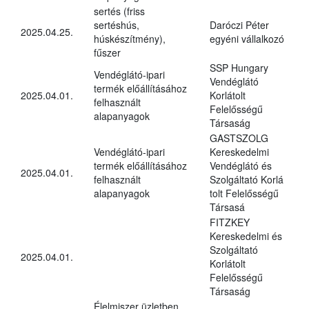
sertés (friss
sertéshús,
Daróczi Péter
2025.04.25.
húskészítmény),
egyéni vállalkozó
fűszer
SSP Hungary
Vendéglátó-ipari
Vendéglátó
termék előállításához
2025.04.01.
Korlátolt
felhasznált
Felelősségű
alapanyagok
Társaság
GASTSZOLG
Vendéglátó-ipari
Kereskedelmi
termék előállításához
Vendéglátó és
2025.04.01.
felhasznált
Szolgáltató Korlá
alapanyagok
tolt Felelősségű
Társasá
FITZKEY
Kereskedelmi és
Szolgáltató
2025.04.01.
Korlátolt
Felelősségű
Társaság
Élelmiszer üzletben