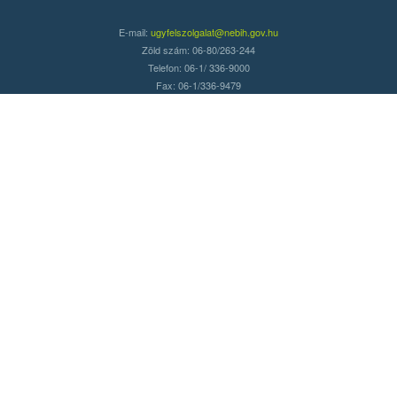
E-mail:
ugyfelszolgalat@nebih.gov.hu
Zöld szám: 06-80/263-244
Telefon: 06-1/ 336-9000
Fax: 06-1/336-9479