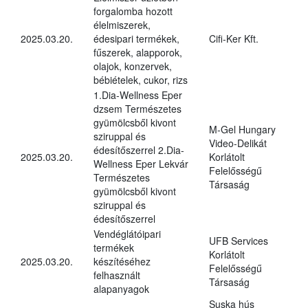
forgalomba hozott
élelmiszerek,
2025.03.20.
édesipari termékek,
Cifi-Ker Kft.
fűszerek, alapporok,
olajok, konzervek,
bébiételek, cukor, rizs
1.Dia-Wellness Eper
dzsem Természetes
gyümölcsből kivont
M-Gel Hungary
sziruppal és
Video-Delikát
édesítőszerrel 2.Dia-
2025.03.20.
Korlátolt
Wellness Eper Lekvár
Felelősségű
Természetes
Társaság
gyümölcsből kivont
sziruppal és
édesítőszerrel
Vendéglátóipari
UFB Services
termékek
Korlátolt
2025.03.20.
készítéséhez
Felelősségű
felhasznált
Társaság
alapanyagok
Suska hús