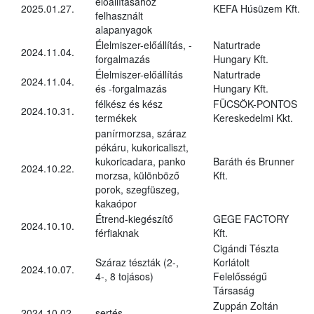
előállításához
2025.01.27.
KEFA Húsüzem Kft.
felhasznált
alapanyagok
Élelmiszer-előállítás, -
Naturtrade
2024.11.04.
forgalmazás
Hungary Kft.
Élelmiszer-előállítás
Naturtrade
2024.11.04.
és -forgalmazás
Hungary Kft.
félkész és kész
FÜCSÖK-PONTOS
2024.10.31.
termékek
Kereskedelmi Kkt.
panírmorzsa, száraz
pékáru, kukoricaliszt,
kukoricadara, panko
Baráth és Brunner
2024.10.22.
morzsa, különböző
Kft.
porok, szegfüszeg,
kakaópor
Étrend-kiegészítő
GEGE FACTORY
2024.10.10.
férfiaknak
Kft.
Cigándi Tészta
Száraz tészták (2-,
Korlátolt
2024.10.07.
4-, 8 tojásos)
Felelősségű
Társaság
Zuppán Zoltán
2024.10.02.
sertés