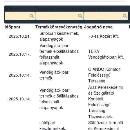
Időpont
Termékkör/tevékenység
Jogsértő neve
Időpont
Termékkör/tevékenység
Jogsértő neve
Sütőipari késztermék,
2025.10.21.
70-es Közért Kft.
alapanyagok
Vendéglátó-ipari
termék előállításához
TÉRA
2025.10.17.
felhasznált
Vendéglátóipari Kft.
alapanyagok
GIANDO Korlátolt
Vendéglátó-ipari
2025.10.14.
Felelősségű
termék
Társaság
Araz Kereskedelmi
Vendéglátó-ipari
és Szolgáltató
termék előállításához
2025.10.14.
Korlátolt
felhasznált
Felelősségű
alapanyagok
Társaság
Tiszavasvári-
sütőipari
Sütőüzem Termelő
késztermékek,
és Kereskedelmi