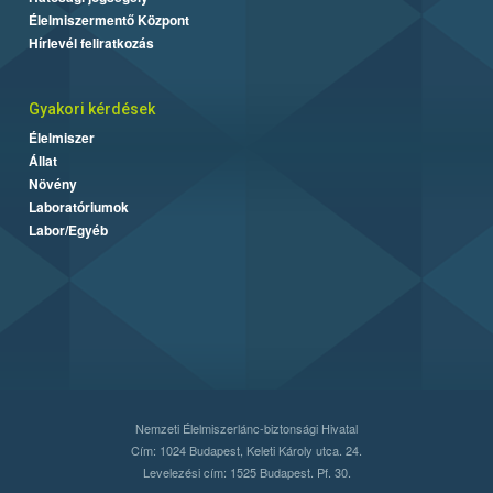
Élelmiszermentő Központ
Hírlevél feliratkozás
Gyakori kérdések
Élelmiszer
Állat
Növény
Laboratóriumok
Labor/Egyéb
Nemzeti Élelmiszerlánc-biztonsági Hivatal
Cím: 1024 Budapest, Keleti Károly utca. 24.
Levelezési cím: 1525 Budapest. Pf. 30.