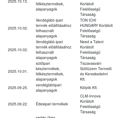
2025.10.13.
félkésztermékek,
Korlátolt
alapanyagok
Felelősségű
Társaság
Vendéglátó-ipari
TON ICHI
termék előállításához
HUNGARY Korlátolt
2025.10.02.
felhasznált
Felelősségű
alapanyagok
Társaság
Vendéglátó-ipari
Need a Talent
termék előállításához
Korlátolt
2025.10.02.
felhasznált
Felelősségű
alapanyagok
Társaság
sütőipari
Tiszavasvári-
késztermékek,
Sütőüzem Termelő
2025.10.01.
félkésztermékek,
és Kereskedelmi
alapanyagok
Kft.
vendéglátóipari
2025.09.25.
Kölyök Kft.
alapanyagok
CLM-Innova
Korlátolt
2025.09.22.
Édesipari termékek
Felelősségű
Társaság
sertés (friss