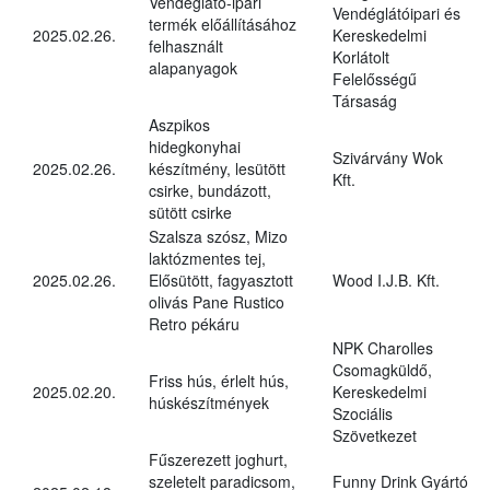
Vendéglátó-ipari
Vendéglátóipari és
termék előállításához
2025.02.26.
Kereskedelmi
felhasznált
Korlátolt
alapanyagok
Felelősségű
Társaság
Aszpikos
hidegkonyhai
Szivárvány Wok
2025.02.26.
készítmény, lesütött
Kft.
csirke, bundázott,
sütött csirke
Szalsza szósz, Mizo
laktózmentes tej,
2025.02.26.
Elősütött, fagyasztott
Wood I.J.B. Kft.
olivás Pane Rustico
Retro pékáru
NPK Charolles
Csomagküldő,
Friss hús, érlelt hús,
2025.02.20.
Kereskedelmi
húskészítmények
Szociális
Szövetkezet
Fűszerezett joghurt,
szeletelt paradicsom,
Funny Drink Gyártó