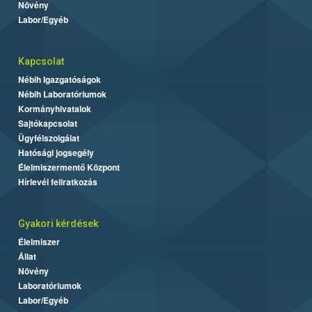
Növény
Labor/Egyéb
Kapcsolat
Nébih Igazgatóságok
Nébih Laboratóriumok
Kormányhivatalok
Sajtókapcsolat
Ügyfélszolgálat
Hatósági jogsegély
Élelmiszermentő Központ
Hírlevél feliratkozás
Gyakori kérdések
Élelmiszer
Állat
Növény
Laboratóriumok
Labor/Egyéb