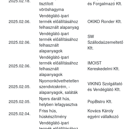
2025.02.18.
tisztított
és Forgalmazó Kft.
vöröshagyma
Vendéglátó-ipari
2025.02.06.
termék előállításához
OKIKO Ronder Kft.
felhasznált alapanyag
Vendéglátó-ipari
SW
termék előállításához
2025.02.06.
Szállodaüzemeltető
felhasznált
Kft.
alapanyagok
Vendéglátó-ipari
termék előállításához
IMOIST
2025.02.06.
felhasznált
Kereskedelmi Kft.
alapanyagok
Nyomonkövethetetlen
VIKING Szolgáltató
2025.02.05.
szendvicskrém, -
és Vendéglátó Kft.
alapanyagok, saláták
Nyers darált hús,
2025.02.05.
PopBistro Kft.
helyben lefagyasztva
Friss hús,
Kovács Károly
2025.02.04.
húskészítmény
egyéni vállalkozó
Vendéglátó-ipari
termék előállításához