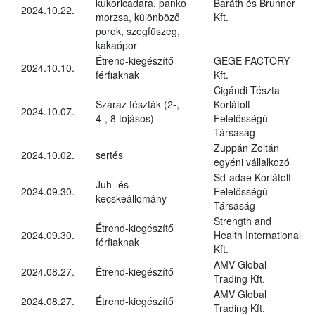
kukoricadara, panko
Baráth és Brunner
2024.10.22.
morzsa, különböző
Kft.
porok, szegfüszeg,
kakaópor
Étrend-kiegészítő
GEGE FACTORY
2024.10.10.
férfiaknak
Kft.
Cigándi Tészta
Száraz tészták (2-,
Korlátolt
2024.10.07.
4-, 8 tojásos)
Felelősségű
Társaság
Zuppán Zoltán
2024.10.02.
sertés
egyéni vállalkozó
Sd-adae Korlátolt
Juh- és
2024.09.30.
Felelősségű
kecskeállomány
Társaság
Strength and
Étrend-kiegészítő
2024.09.30.
Health International
férfiaknak
Kft.
AMV Global
2024.08.27.
Étrend-kiegészítő
Trading Kft.
AMV Global
2024.08.27.
Étrend-kiegészítő
Trading Kft.