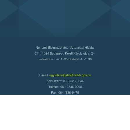
Nemzeti Élelmiszerlánc-biztonsági Hivatal
Cím: 1024 Budapest, Keleti Károly utca. 24.
Levelezési cím: 1525 Budapest. Pf. 30.
E-mail:
ugyfelszolgalat@nebih.gov.hu
Zöld szám: 06-80/263-244
Telefon: 06-1/ 336-9000
Fax: 06-1/336-9479