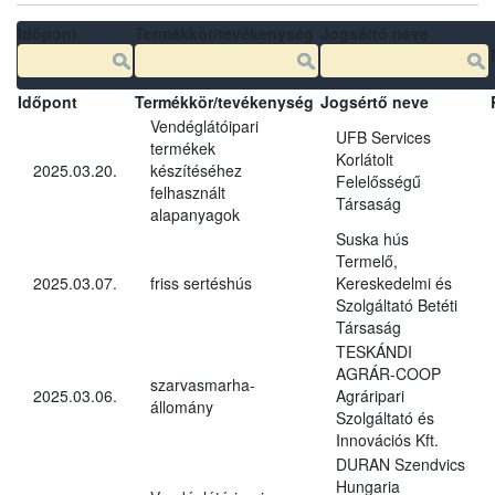
Időpont
Termékkör/tevékenység
Jogsértő neve
Időpont
Termékkör/tevékenység
Jogsértő neve
Vendéglátóipari
UFB Services
termékek
Korlátolt
2025.03.20.
készítéséhez
Felelősségű
felhasznált
Társaság
alapanyagok
Suska hús
Termelő,
2025.03.07.
friss sertéshús
Kereskedelmi és
Szolgáltató Betéti
Társaság
TESKÁNDI
AGRÁR-COOP
szarvasmarha-
2025.03.06.
Agráripari
állomány
Szolgáltató és
Innovációs Kft.
DURAN Szendvics
Hungaria