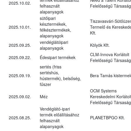
2025.10.02.
felhasznált
Felelősségű Társaság
alapanyagok
sütőipari
Tiszavasvári-Sütőüz
késztermékek,
2025.10.01.
Termelő és Kereskede
félkésztermékek,
Kft.
alapanyagok
vendéglátóipari
2025.09.25.
Kölyök Kft.
alapanyagok
CLM-Innova Korlátolt
2025.09.22.
Édesipari termékek
Felelősségű Társaság
sertés (friss
sertéshús,
2025.09.19.
Bera Tamás kistermel
hústermék), belsőség,
fűszer
OCM Systems
2025.09.02.
Méz
Kereskedelmi Korlátol
Felelősségű Társaság
Vendéglátó-ipari
termék előállításához
2025.08.25.
PLANETBPGO Kft.
felhasznált
alapanyagok