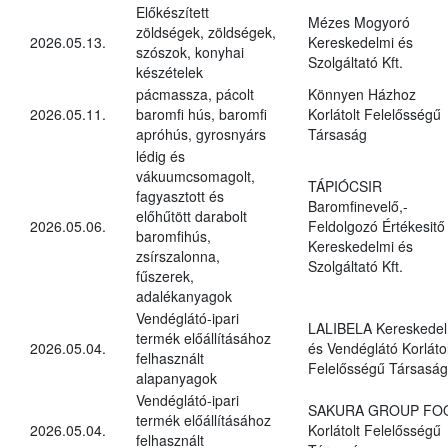
Előkészített
Mézes Mogyoró
zöldségek, zöldségek,
2026.05.13.
Kereskedelmi és
szószok, konyhai
Szolgáltató Kft.
készételek
pácmassza, pácolt
Könnyen Házhoz
2026.05.11.
baromfi hús, baromfi
Korlátolt Felelősségű
apróhús, gyrosnyárs
Társaság
lédig és
vákuumcsomagolt,
TÁPIÓCSIR
fagyasztott és
Baromfinevelő,-
előhűtött darabolt
2026.05.06.
Feldolgozó Értékesitő
baromfihús,
Kereskedelmi és
zsírszalonna,
Szolgáltató Kft.
fűszerek,
adalékanyagok
Vendéglátó-ipari
LALIBELA Kereskedel
termék előállításához
2026.05.04.
és Vendéglátó Korlátol
felhasznált
Felelősségű Társaság
alapanyagok
Vendéglátó-ipari
SAKURA GROUP FO
termék előállításához
2026.05.04.
Korlátolt Felelősségű
felhasznált