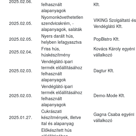
2025.02.06.
felhasznált
Kft.
alapanyagok
Nyomonkövethetetlen
VIKING Szolgáltató és
2025.02.05.
szendvicskrém, -
Vendéglátó Kft.
alapanyagok, saláták
Nyers darált hús,
2025.02.05.
PopBistro Kft.
helyben lefagyasztva
Friss hús,
Kovács Károly egyéni
2025.02.04.
húskészítmény
vállalkozó
Vendéglátó-ipari
termék előállításához
2025.02.03.
Dagtur Kft.
felhasznált
alapanyagok
Vendéglátó-ipari
termék előállításához
2025.02.03.
Demo-Mode Kft.
felhasznált
alapanyagok
Cukrászati
Gagna Csaba egyéni
2025.01.27.
készítmények, illetve
vállalkozó
ital és alapanyag
Előkészített hús
előállításához