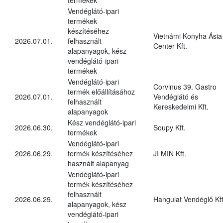
Vendéglátó-ipari
termékek
készítéséhez
Vietnámi Konyha Ásia
2026.07.01.
felhasznált
Center Kft.
alapanyagok, kész
vendéglátó-ipari
termékek
Vendéglátó-ipari
Corvinus 39. Gastro
termék előállításához
2026.07.01.
Vendéglátó és
felhasznált
Kereskedelmi Kft.
alapanyagok
Kész vendéglátó-ipari
2026.06.30.
Soupy Kft.
termékek
Vendéglátó-ipari
2026.06.29.
termék készítéséhez
JI MIN Kft.
használt alapanyag
Vendéglátó-ipari
termék készítéséhez
felhasznált
2026.06.29.
Hangulat Vendéglő Kft
alapanyagok, kész
vendéglátó-ipari