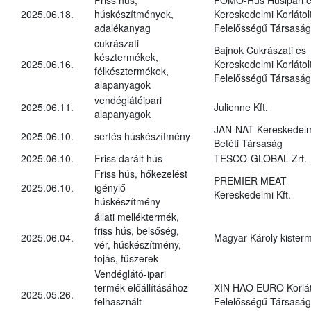
2025.06.18.
húskészítmények,
Kereskedelmi Korlátol
adalékanyag
Felelősségű Társaság
cukrászati
Bajnok Cukrászati és
késztermékek,
2025.06.16.
Kereskedelmi Korlátol
félkésztermékek,
Felelősségű Társaság
alapanyagok
vendéglátóipari
2025.06.11.
Julienne Kft.
alapanyagok
JAN-NAT Kereskedel
2025.06.10.
sertés húskészítmény
Betéti Társaság
2025.06.10.
Friss darált hús
TESCO-GLOBAL Zrt.
Friss hús, hőkezelést
PREMIER MEAT
2025.06.10.
igénylő
Kereskedelmi Kft.
húskészítmény
állati melléktermék,
friss hús, belsőség,
2025.06.04.
Magyar Károly kister
vér, húskészítmény,
tojás, fűszerek
Vendéglátó-ipari
termék előállításához
XIN HAO EURO Korlát
2025.05.26.
felhasznált
Felelősségű Társaság