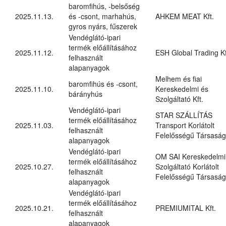
baromfihús, -belsőség
2025.11.13.
és -csont, marhahús,
AHKEM MEAT Kft.
gyros nyárs, fűszerek
Vendéglátó-ipari
termék előállításához
2025.11.12.
ESH Global Trading Kf
felhasznált
alapanyagok
Melhem és fiai
baromfihús és -csont,
2025.11.10.
Kereskedelmi és
bárányhús
Szolgáltató Kft.
Vendéglátó-ipari
STAR SZÁLLÍTÁS
termék előállításához
2025.11.03.
Transport Korlátolt
felhasznált
Felelősségű Társaság
alapanyagok
Vendéglátó-ipari
OM SAI Kereskedelmi
termék előállításához
2025.10.27.
Szolgáltató Korlátolt
felhasznált
Felelősségű Társaság
alapanyagok
Vendéglátó-ipari
termék előállításához
2025.10.21.
PREMIUMITAL Kft.
felhasznált
alapanyagok