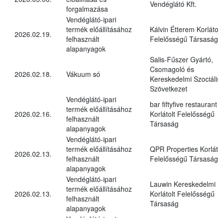
Vendéglátó Kft.
forgalmazása
Vendéglátó-ipari
termék előállításához
Kálvin Étterem Korláto
2026.02.19.
felhasznált
Felelősségű Társaság
alapanyagok
Salis-Fűszer Gyártó,
Csomagoló és
2026.02.18.
Vákuum só
Kereskedelmi Szociáli
Szövetkezet
Vendéglátó-ipari
bar fiftyfive restaurant
termék előállításához
2026.02.16.
Korlátolt Felelősségű
felhasznált
Társaság
alapanyagok
Vendéglátó-ipari
termék előállításához
QPR Properties Korlát
2026.02.13.
felhasznált
Felelősségű Társaság
alapanyagok
Vendéglátó-ipari
Lauwin Kereskedelmi
termék előállításához
2026.02.13.
Korlátolt Felelősségű
felhasznált
Társaság
alapanyagok