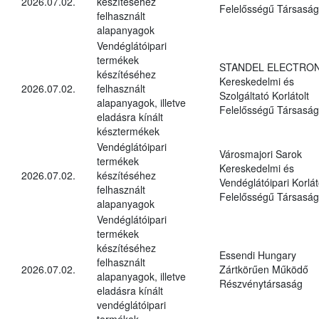
2026.07.02.
készítéséhez
Felelősségű Társaság
felhasznált
alapanyagok
Vendéglátóipari
termékek
STANDEL ELECTRON
készítéséhez
Kereskedelmi és
2026.07.02.
felhasznált
Szolgáltató Korlátolt
alapanyagok, illetve
Felelősségű Társaság
eladásra kínált
késztermékek
Vendéglátóipari
Városmajori Sarok
termékek
Kereskedelmi és
2026.07.02.
készítéséhez
Vendéglátóipari Korlát
felhasznált
Felelősségű Társaság
alapanyagok
Vendéglátóipari
termékek
készítéséhez
Essendi Hungary
felhasznált
2026.07.02.
Zártkörűen Működő
alapanyagok, illetve
Részvénytársaság
eladásra kínált
vendéglátóipari
termékek