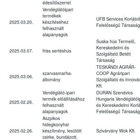
édesítőszerrel
Vendéglátóipari
termékek
UFB Services Korlátol
2025.03.20.
készítéséhez
Felelősségű Társaság
felhasznált
alapanyagok
Suska hús Termelő,
Kereskedelmi és
2025.03.07.
friss sertéshús
Szolgáltató Betéti
Társaság
TESKÁNDI AGRÁR-
szarvasmarha-
COOP Agráripari
2025.03.06.
állomány
Szolgáltató és Innová
Kft.
Vendéglátó-ipari
DURAN Szendvics
termék előállításához
Hungaria Vendéglátóip
2025.02.26.
felhasznált
és Kereskedelmi Korlá
alapanyagok
Felelősségű Társaság
Aszpikos
hidegkonyhai
2025.02.26.
készítmény, lesütött
Szivárvány Wok Kft.
csirke, bundázott,