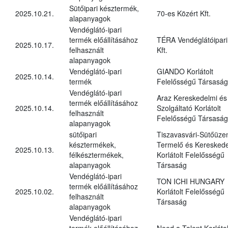
Sütőipari késztermék,
2025.10.21.
70-es Közért Kft.
alapanyagok
Vendéglátó-ipari
termék előállításához
TÉRA Vendéglátóipari
2025.10.17.
felhasznált
Kft.
alapanyagok
Vendéglátó-ipari
GIANDO Korlátolt
2025.10.14.
termék
Felelősségű Társaság
Vendéglátó-ipari
Araz Kereskedelmi és
termék előállításához
2025.10.14.
Szolgáltató Korlátolt
felhasznált
Felelősségű Társaság
alapanyagok
sütőipari
Tiszavasvári-Sütőüz
késztermékek,
Termelő és Kereskede
2025.10.13.
félkésztermékek,
Korlátolt Felelősségű
alapanyagok
Társaság
Vendéglátó-ipari
TON ICHI HUNGARY
termék előállításához
2025.10.02.
Korlátolt Felelősségű
felhasznált
Társaság
alapanyagok
Vendéglátó-ipari
termék előállításához
Need a Talent Korlátol