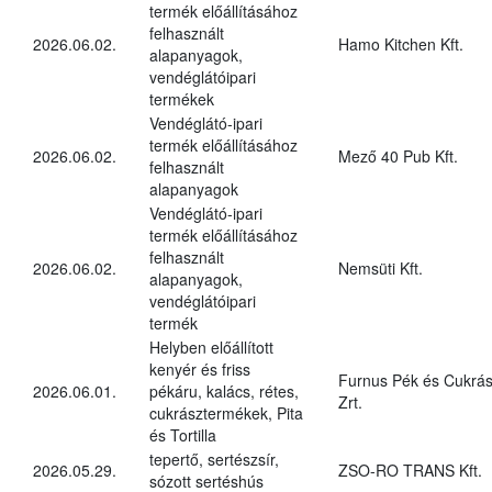
termék előállításához
felhasznált
2026.06.02.
Hamo Kitchen Kft.
alapanyagok,
vendéglátóipari
termékek
Vendéglátó-ipari
termék előállításához
2026.06.02.
Mező 40 Pub Kft.
felhasznált
alapanyagok
Vendéglátó-ipari
termék előállításához
felhasznált
2026.06.02.
Nemsüti Kft.
alapanyagok,
vendéglátóipari
termék
Helyben előállított
kenyér és friss
Furnus Pék és Cukrás
2026.06.01.
pékáru, kalács, rétes,
Zrt.
cukrásztermékek, Pita
és Tortilla
tepertő, sertészsír,
2026.05.29.
ZSO-RO TRANS Kft.
sózott sertéshús