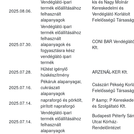
Vendéglátó-ipari
kis és Nagy Molnár
termék előállításához
Kereskedelmi és
2025.08.06.
felhasznált
Vendéglátó Korlátolt
alapanyagok
Felelősségű Társaság
Vendéglátó-ipari
termék előállításához
felhasznált
CONI BAR Vendéglát
2025.07.30.
alapanyagok és
Kft.
fogyasztásra kész
vendéglátó-ipari
termék
Hűtést igénylő
2025.07.28.
ARZENÁL-KER Kft.
húskészítmény
Pékáruk alapanyagai,
Császári Pékség Korlá
2025.07.16.
cukrászati
Felelősségű Társaság
alapanyagok
napraforgó és pörkölt,
P &amp; P Kereskede
2025.07.14.
pirított napraforgó
és Szolgáltató Kft.
Vendéglátó-ipari
Budapesti Péterfy Sá
termék előállításához
2025.07.14.
Utcai Kórház-
felhasznált
Rendelőintézet
alapanyagok