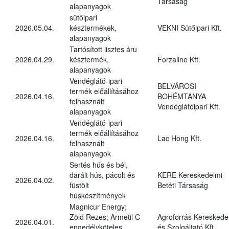
Társaság
alapanyagok
sütőipari
2026.05.04.
késztermékek,
VEKNI Sütőipari Kft.
alapanyagok
Tartósított lisztes áru
2026.04.29.
késztermék,
Forzaline Kft.
alapanyagok
Vendéglátó-ipari
BELVÁROSI
termék előállításához
2026.04.16.
BOHÉMTANYA
felhasznált
Vendéglátóipari Kft.
alapanyagok
Vendéglátó-ipari
termék előállításához
2026.04.16.
Lac Hong Kft.
felhasznált
alapanyagok
Sertés hús és bél,
darált hús, pácolt és
KERE Kereskedelmi
2026.04.02.
füstölt
Betéti Társaság
húskészítmények
Magnicur Energy;
Zöld Rezes; Armetil C
Agroforrás Kereskede
2026.04.01.
engedélyköteles
és Szolgáltató Kft.