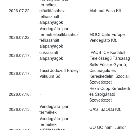
termékek
2026.07.22
előállításához
Mahmut Pasa Kft.
felhasznált
alapanyagok
Vendéglátó-ipari
termék előállításához
MOOI Cafe Europe
2026.07.22.
felhasznált
Vendéglátó Kft.
alapanyagok
cukrászati
IPACS-ICE Korlátolt
2026.07.17.
alapanyagok
Felelősségű Társaság
Salis-Fűszer Gyártó,
Tassi Jódozott Erdélyi
Csomagoló és
2026.07.17.
Vákuum Só
Kereskedelmi Szociáli
Szövetkezet
Hexa-Coop Kereskede
2026.07.16.
-
és Szolgáltató
Szövetkezet
Vendéglátó-ipari
2026.07.15.
GASTSZOLG Kft.
termékek
Vendéglátó-ipari
termékek
GO GO hami Junior
2026.07.14.
előállításához