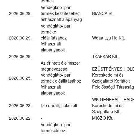
termék
Vendéglátó-ipari
2026.06.29.
termék készítéséhez
BIANCA Bt.
felhasznált alapanyag
Vendéglátó-ipari
terméke
2026.06.29.
előállításához
Weaa Lyu He Kft.
felhasznált
alapanyagok
2026.06.29.
-
1KAFKAR Kft.
Az érintett élelmiszer
megnevezése:
EZÜSTFÉNYES HOL
Vendéglátó-ipari
Kereskedelmi és
2026.06.25.
termék előállításához
Szolgáltató Korlátolt
felhasznált
Felelősségű Társaság
alapanyagok
WK GENERAL TRAD
2026.06.23.
Dió darált, hőkezelt
Kereskedelmi és
Szolgáltató Kft.
2026.06.22.
-
MICZO Kft.
Vendéglátó-ipari
termékekhez