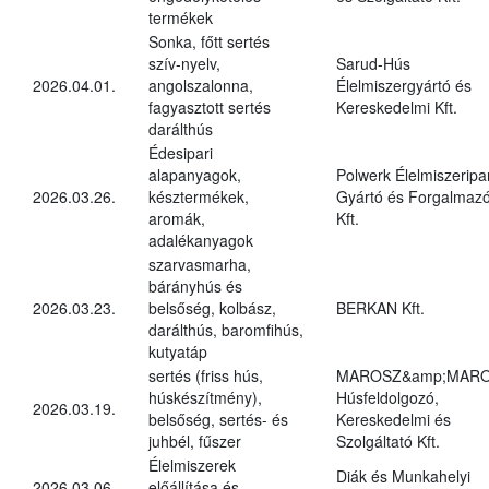
termékek
Sonka, főtt sertés
szív-nyelv,
Sarud-Hús
2026.04.01.
angolszalonna,
Élelmiszergyártó és
fagyasztott sertés
Kereskedelmi Kft.
darálthús
Édesipari
alapanyagok,
Polwerk Élelmiszeripar
2026.03.26.
késztermékek,
Gyártó és Forgalmaz
aromák,
Kft.
adalékanyagok
szarvasmarha,
bárányhús és
2026.03.23.
belsőség, kolbász,
BERKAN Kft.
darálthús, baromfihús,
kutyatáp
sertés (friss hús,
MAROSZ&amp;MAR
húskészítmény),
Húsfeldolgozó,
2026.03.19.
belsőség, sertés- és
Kereskedelmi és
juhbél, fűszer
Szolgáltató Kft.
Élelmiszerek
Diák és Munkahelyi
2026.03.06.
előállítása és