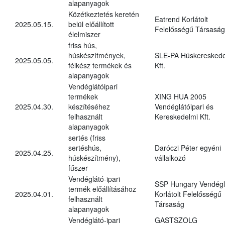
alapanyagok
Közétkeztetés keretén
Eatrend Korlátolt
2025.05.15.
belül előállított
Felelősségű Társaság
élelmiszer
friss hús,
húskészítmények,
SLE-PA Húskereskede
2025.05.05.
félkész termékek és
Kft.
alapanyagok
Vendéglátóipari
termékek
XING HUA 2005
2025.04.30.
készítéséhez
Vendéglátóipari és
felhasznált
Kereskedelmi Kft.
alapanyagok
sertés (friss
sertéshús,
Daróczi Péter egyéni
2025.04.25.
húskészítmény),
vállalkozó
fűszer
Vendéglátó-ipari
SSP Hungary Vendégl
termék előállításához
2025.04.01.
Korlátolt Felelősségű
felhasznált
Társaság
alapanyagok
Vendéglátó-ipari
GASTSZOLG