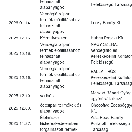
felhasznált
Felelősségű Társaság
alapanyagok
Vendéglátó-ipari
termék előállításához
2026.01.14.
Lucky Family Kft.
felhasznált
alapanyagok
2025.12.16.
Kézműves sör
Hübris Projekt Kft.
Vendéglátó-ipari
NAGY SZERÁJ
termék előállításához
Vendéglátó és
2025.12.16.
felhasznált
Kereskedelmi Korlátol
alapanyagok
Felelősségű
Vendéglátó-ipari
BALLA - HÚS
termék előállításához
2025.12.16.
Kereskedelmi Korlátol
felhasznált
Felelősségű Társaság
alapanyagok
Maczkó Róbert Györg
2025.12.10.
vadhús
egyéni vállalkozó
édesipari termékek és
Chocofive Édességgy
2025.12.09.
alapanyagok
Kft.
Élelmiszer
Asia Food Family
2025.11.27.
kiskereskedelemben
Korlátolt Felelősségű
forgalmazott termék
Társaság