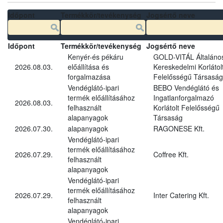
Időpont
Termékkör/tevékenység
Jogsértő neve
Időpont
Termékkör/tevékenység
Jogsértő neve
Kenyér-és pékáru
GOLD-VITÁL Általáno
2026.08.03.
előállítása és
Kereskedelmi Korlátol
forgalmazása
Felelősségű Társaság
Vendéglátó-ipari
BEBO Vendéglátó és
termék előállításához
Ingatlanforgalmazó
2026.08.03.
felhasznált
Korlátolt Felelősségű
alapanyagok
Társaság
2026.07.30.
alapanyagok
RAGONESE Kft.
Vendéglátó-ipari
termék előállításához
2026.07.29.
Coffree Kft.
felhasznált
alapanyagok
Vendéglátó-ipari
termék előállításához
2026.07.29.
Inter Catering Kft.
felhasznált
alapanyagok
Vendéglátó-ipari