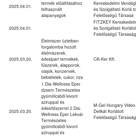
termék előállításához
Kereskedelmi Vendégl
2025.04.01.
felhasznált
és Szolgáltató Korlá to
alapanyagok
Felelősségű Társasá
FITZKEY Kereskedel
2025.04.01.
és Szolgáltató Korlátol
Felelősségű Társaság
Élelmiszer üzletben
forgalomba hozott
élelmiszerek,
2025.03.20.
édesipari termékek,
Cifi-Ker Kft.
fűszerek, alapporok,
olajok, konzervek,
bébiételek, cukor, rizs
1.Dia-Wellness Eper
dzsem Természetes
gyümölcsből kivont
sziruppal és
M-Gel Hungary Video
édesítőszerrel 2.Dia-
2025.03.20.
Delikát Korlátolt
Wellness Eper Lekvár
Felelősségű Társaság
Természetes
gyümölcsből kivont
sziruppal és