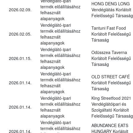
Vendéglátó-ipari
HONG DENG LONG
termék előállításához
2026.02.09.
Vendéglátás Korlátolt
felhasznált
Felelősségű Társaság
alapanyagok
Vendéglátó-ipari
Tantuni Fast Food
termék előállításához
2026.02.05.
Korlátolt Felelősségű
felhasznált
Társaság
alapanyagok
Vendéglátó-ipari
Odüsszea Taverna
termék előállításához
2026.01.15.
Korlátolt Felelősségű
felhasznált
Társaság
alapanyagok
Vendéglátó-ipari
OLD STREET CAFÉ
termék előállításához
2026.01.14.
Korlátolt Felelősségű
felhasznált
Társaság
alapanyagok
Vendéglátó-ipari
King Streetfood 2021
termék előállításához
Vendéglátóipari és
2026.01.14.
felhasznált
Szolgáltató Korlátolt
alapanyagok
Felelősségű Társaság
Vendéglátó-ipari
ABUNDANCE EATS
termék előállításához
2026.01.14.
HUNGARY Korlátolt