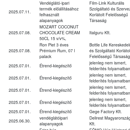
Vendéglátó-ipari
Film-Link Kulturális
termék előállításához
Szolgáltató és Szerve
2025.07.11.
felhasznált
Korlátolt Felelősségű
alapanyagok
Társaság
MOZART COCONUT
2025.07.08.
CHOCOLATE CREAM
Italguru Kft.
50CL 15 v/v%,
Ron Piet 3 éves
Bottle Life Kereskede
2025.07.08.
Prémium Rum, 07 l
és Szolgáltató Korlátol
palack
Felelősségű Társaság
jelenleg nem ismert,
2025.07.01.
Étrend-kiegészítő
felderítés folyamatba
jelenleg nem ismert,
2025.07.01.
Étrend-kiegészítő
felderítés folyamatba
jelenleg nem ismert,
2025.07.01.
Étrend-kiegészítő
felderítés folyamatba
jelenleg nem ismert,
2025.07.01.
Étrend-kiegészítő
felderítés folyamatba
2025.07.01.
Étrend-kiegészítő
Gege Factory Kft.
vendéglátóipari
Delirest Magyarorszá
2025.06.30.
alapanyagok
Kft.
Friss hús,
FÖMO-Hús Húsipari 