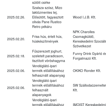
sütött csirke
Szalsza szósz, Mizo
laktózmentes tej,
2025.02.26.
Elősütött, fagyasztott
Wood I.J.B. Kft.
olivás Pane Rustico
Retro pékáru
NPK Charolles
Friss hús, érlelt hús,
Csomagküldő,
2025.02.20.
húskészítmények
Kereskedelmi Szociáli
Szövetkezet
Fűszerezett joghurt,
Funny Drink Gyártó é
2025.02.18.
szeletelt paradicsom,
Forgalmazó Kft.
tisztított vöröshagyma
Vendéglátó-ipari
2025.02.06.
termék előállításához
OKIKO Ronder Kft.
felhasznált alapanyag
Vendéglátó-ipari
termék előállításához
SW Szállodaüzemelte
2025.02.06.
felhasznált
Kft.
alapanyagok
Vendéglátó-ipari
termék előállításához
IMOIST Kereskedelmi