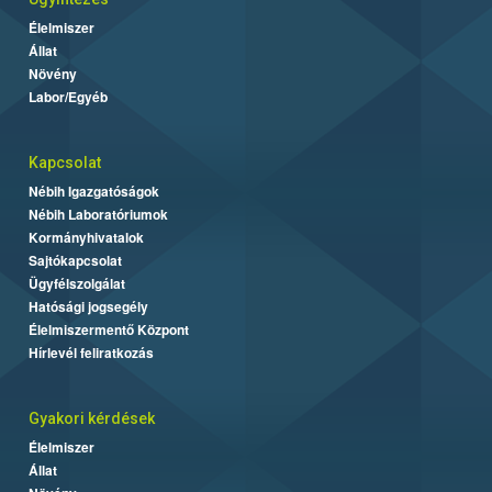
Élelmiszer
Állat
Növény
Labor/Egyéb
Kapcsolat
Nébih Igazgatóságok
Nébih Laboratóriumok
Kormányhivatalok
Sajtókapcsolat
Ügyfélszolgálat
Hatósági jogsegély
Élelmiszermentő Központ
Hírlevél feliratkozás
Gyakori kérdések
Élelmiszer
Állat