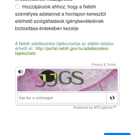
Hozzájárulok ahhoz; hogy a Nébih
személyes adataimat a honlapon keresztül
elérhető szolgáltatások igénybevételének
biztosítása érdekében kezelje
II. adatkezelési hozzájárulás
必須
A Nébih adatkezelési tájékoztatója az alábbi oldalon
érhető el:
http://portal.nebih.gov.hu/adatkezelesi-
tajekoztato
A Nébih adatkezelési tájékoztatója az alábbi oldalon érhető el