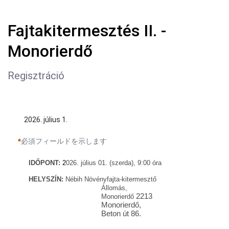
Fajtakitermesztés II. -
Monorierdő
Regisztráció
2026. július 1.
必須フィールドを示します
IDŐ
PONT:
2
026. július 01. (szerda), 9:00
óra
HELYSZÍN:
Nébih Növényfajta-kitermesztő
Állomás,
2213
Monorierdő
Monorierdő,
Beton út 86.