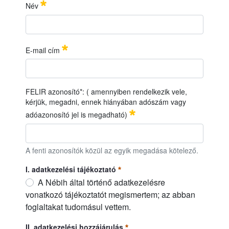
IDŐ
PONT:
2
026. július 01. (szerda), 9:00
óra
Név
22
HELYSZÍN:
Nébih Növényfajta-kitermesztő Állomás,
Monorierdő
Név
必須
E-mail cím
E-mail cím
必須
FELIR azonosító*: ( amennyiben rendelkezik vele,
kérjük, megadni, ennek hiányában adószám vagy
adóazonosító jel is megadható)
FELIR azonosító*: ( amennyiben rendelkezik vele, kérjük, me
A fenti azonosítók közül az egyik megadása kötelező.
I. adatkezelési tájékoztató
A Nébih által történő adatkezelésre
vonatkozó tájékoztatót megismertem; az abban
foglaltakat tudomásul vettem.
I. adatkezelési tájékoztató
必須
II. adatkezelési hozzájárulás