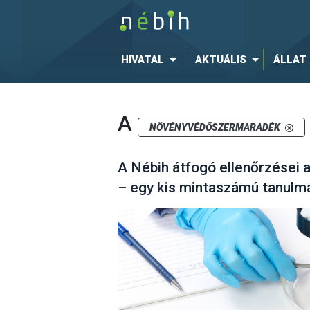
HIVATAL
AKTUÁLIS
ÁLLAT
A
NÖVÉNYVÉDŐSZERMARADÉK
A Nébih átfogó ellenőrzései 
– egy kis mintaszámú tanulmá