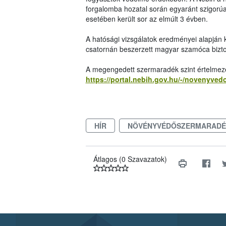
forgalomba hozatal során egyaránt szigorúa
esetében került sor az elmúlt 3 évben.
A hatósági vizsgálatok eredményei alapján kij
csatornán beszerzett magyar szamóca bizto
A megengedett szermaradék szint értelmezé
https://portal.nebih.gov.hu/-/novenyve
HÍR
NÖVÉNYVÉDŐSZERMARADÉ
Átlagos (0 Szavazatok)