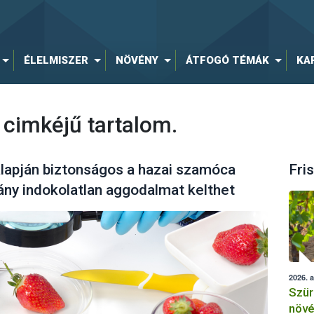
ÉLELMISZER
NÖVÉNY
ÁTFOGÓ TÉMÁK
KA
cimkéjű tartalom.
alapján biztonságos a hazai szamóca
Fris
ny indokolatlan aggodalmat kelthet
2026. 
Szür
növé