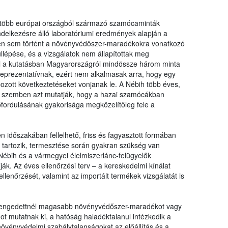
tárol
Hivat
 több európai országból származó szamócaminták
a biz
delkezésre álló laboratóriumi eredmények alapján a
en sem történt a növényvédőszer-maradékokra vonatkozó
lépése, és a vizsgálatok nem állapítottak meg
vel a kutatásban Magyarországról mindössze három minta
eprezentatívnak, ezért nem alkalmasak arra, hogy egy
zott következtetéseket vonjanak le. A Nébih több éves,
l szemben azt mutatják, hogy a hazai szamócákban
ordulásának gyakorisága megközelítőleg fele a
időszakában fellelhető, friss és fagyasztott formában
é tartozik, termesztése során gyakran szükség van
ébih és a vármegyei élelmiszerlánc-felügyelők
k. Az éves ellenőrzési terv – a kereskedelmi kínálat
ellenőrzését, valamint az importált termékek vizsgálatát is
engedettnél magasabb növényvédőszer-maradékot vagy
t mutatnak ki, a hatóság haladéktalanul intézkedik a
vényvédelmi szabálytalanságokat az előállítás és a