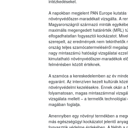
intézkedéseket.
A napokban megjelent PAN Europe kutatás
növényvédőszer-maradékait vizsgálta. A ren
Magyarországról származó minták egyikéb
maximális megengedett határérték (MRL) túl
elfogadhatatlan fogyasztói kockázatot. Mi
szerepelt, az eredmények nem tekinthetők r
ország teljes szamócatermeléséről megalapo
nagy mintaszámú hatósági vizsgálatai ezze
kimutatható növényvédőszer-maradékok előf
felmérésben közölt értéknek.
A szamóca a kereskedelemben az év minden 
egyaránt. Az intenzíven kezelt kultúrák köz
növényvédelmi kezelésekre. Ennek okán a N
folyamatosan, magas mintaszámmal vizsgáljá
vizsgálata mellett – a termelők technológiai 
magában foglalja.
Amennyiben egy növényi termékben a meg
más egészségügyi kockázatot jelentő anyago
fogyasztók védelme érdekében. A Nébih a nö