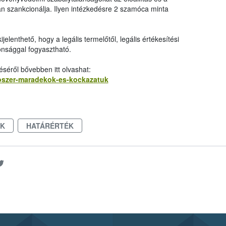
n szankcionálja. Ilyen intézkedésre 2 szamóca minta
elenthető, hogy a legális termelőtől, legális értékesítési
nsággal fogyasztható.
séről bővebben itt olvashat:
doszer-maradekok-es-kockazatuk
K
HATÁRÉRTÉK