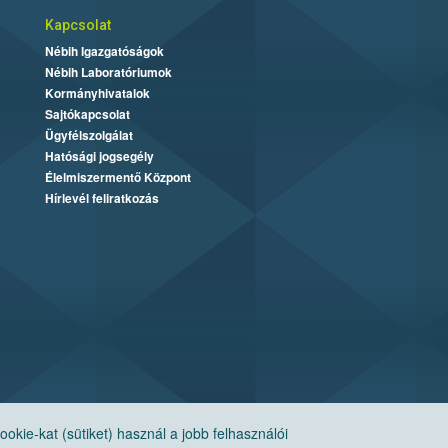
Kapcsolat
Nébih Igazgatóságok
Nébih Laboratóriumok
Kormányhivatalok
Sajtókapcsolat
Ügyfélszolgálat
Hatósági jogsegély
Élelmiszermentő Központ
Hírlevél feliratkozás
ie-kat (sütiket) használ a jobb felhasználói