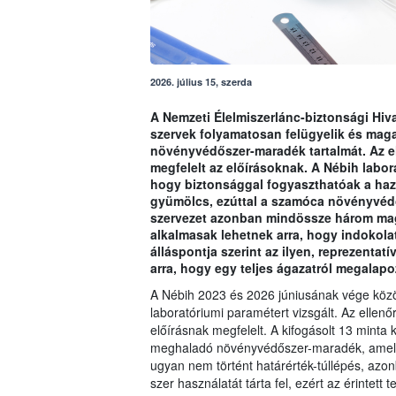
2026. július 15, szerda
A Nemzeti Élelmiszerlánc-biztonsági Hivat
szervek folyamatosan felügyelik és mag
növényvédőszer-maradék tartalmát. Az e
megfelelt az előírásoknak. A Nébih labor
hogy biztonsággal fogyaszthatóak a haz
gyümölcs, ezúttal a szamóca növényvédő
szervezet azonban mindössze három magy
alkalmasak lehetnek arra, hogy indokol
álláspontja szerint az ilyen, reprezent
arra, hogy egy teljes ágazatról megalapo
A Nébih 2023 és 2026 júniusának vége köz
laboratóriumi paramétert vizsgált. Az ellen
előírásnak megfelelt. A kifogásolt 13 minta 
meghaladó növényvédőszer-maradék, amely m
ugyan nem történt határérték-túllépés, a
szer használatát tárta fel, ezért az érinte