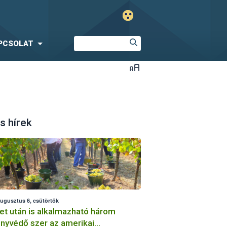
PCSOLAT
s hírek
augusztus 6, csütörtök
et után is alkalmazható három
nyvédő szer az amerikai