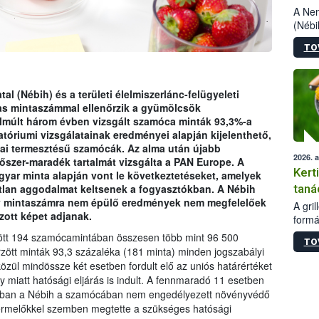
szől
A Nem
(Nébi
Klart
TO
módos
egész
felha
célja
al (Nébih) és a területi élelmiszerlánc-felügyeleti
lehet
as mintaszámmal ellenőrzik a gyümölcsök
Az Or
lmúlt három évben vizsgált szamóca minták 93,3%-a
felha
atóriumi vizsgálatainak eredményei alapján kijelenthető,
terme
ai termesztésű szamócák. Az alma után újabb
2026. 
szer-maradék tartalmát vizsgálta a PAN Europe. A
Kert
ar minta alapján vont le következtetéseket, amelyek
atlan aggodalmat keltsenek a fogyasztókban. A Nébih
taná
atív mintaszámra nem épülő eredmények nem megfelelőek
A gri
zott képet adjanak.
formá
romlá
ött 194 szamócamintában összesen több mint 96 500
TO
szapo
őrzött minták 93,3 százaléka (181 minta) minden jogszabályi
sütög
közül mindössze két esetben fordult elő az uniós határértéket
techni
iatt hatósági eljárás is indult. A fennmaradó 11 esetben
alapa
zonban a Nébih a szamócában nem engedélyezett növényvédő
higié
tt termelőkkel szemben megtette a szükséges hatósági
hőkez