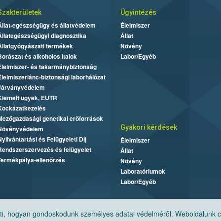
Szakterületek
Ügyintézés
Állat-egészségügy és állatvédelem
Élelmiszer
Állategészségügyi diagnosztika
Állat
Állatgyógyászati termékek
Növény
Borászat és alkoholos italok
Labor/Egyéb
Élelmiszer- és takarmánybiztonság
Élelmiszerlánc-biztonsági laborhálózat
Járványvédelem
Kiemelt ügyek, EUTR
Kockázatkezelés
Mezőgazdasági genetikai erőforrások
Gyakori kérdések
Növényvédelem
Nyilvántartási és Felügyeleti Díj
Élelmiszer
Rendszerszervezés és felügyelet
Állat
Termékpálya-ellenőrzés
Növény
Laboratóriumok
Labor/Egyéb
, hogyan gondoskodunk személyes adatai védelméről. Weboldalunk cook