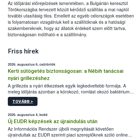
Az időjárási előrejelzések ismeretében, a Bulgárián keresztül
Törökországba tervezett közúti kérődző szállítás a mai naptól
további utasításig tilos. Emellett az egyéb célországok esetében
is folyamatosan vizsgálniuk kell a szállítóknak és a hatósági
szakembereknek, hogy az állatok érdekeit szem előtt tartva,
biztonságosan indítható-e a szállítmány.
Friss hírek
2026. augusztus 6, csütörtök
Kerti sütögetés biztonságosan: a Nébih tanácsai
nyári grillezéshez
A grillezés a nyári étkezések egyik legkedveltebb formája. A
meleg időjárás azonban a kórokozó, romlást okozó baktériumok
gyorsabb szaporodásának is kedvez. A szabadtéri sütögetés
TOVÁBB >
ezért nem csupán a megfelelő sütési technikáról szól: legalább
ilyen fontos az alapanyagok biztonságos kezelése, az alapvető
higiéniai szabályok betartása, a megfelelő hőkezelés, valamint a
2026. augusztus 4, kedd
maradékok szakszerű tárolása. A Nemzeti Élelmiszerlánc-
Új EUDR képzések az újraindulás után
biztonsági Hivatal (Nébih) Oktatási Programja összegyűjtötte a
Az Információs Rendszer újbóli megnyitását követően
biztonságos grillezés legfontosabb tudnivalóit.
újraindultak az EUDR szerinti piaci szereplőknek szóló online