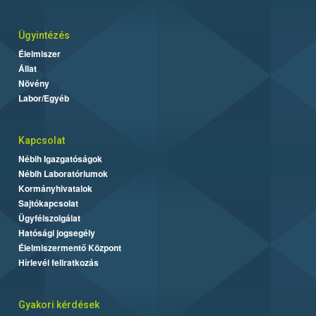
Ügyintézés
Élelmiszer
Állat
Növény
Labor/Egyéb
Kapcsolat
Nébih Igazgatóságok
Nébih Laboratóriumok
Kormányhivatalok
Sajtókapcsolat
Ügyfélszolgálat
Hatósági jogsegély
Élelmiszermentő Központ
Hírlevél feliratkozás
Gyakori kérdések