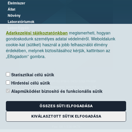
Élelmiszer
Állat
Növény
Laboratóriumok
Labor/Egyéb
Adatkezelési tájékoztatónkban
megismerheti, hogyan
gondoskodunk személyes adatai védelméről. Weboldalunk
cookie-kat (sütiket) használ a jobb felhasználói élmény
érdekében, melynek biztosításához kérjük, kattintson az
„Elfogadom” gombra.
Statisztikai célú sütik
Nemzeti Élelmiszerlánc-biztonsági Hivatal
Hirdetési célú sütik
Cím: 1024 Budapest, Keleti Károly utca. 24.
Alapműködést biztosító és funkcionális sütik
Levelezési cím: 1525 Budapest. Pf. 30.
ÖSSZES SÜTI ELFOGADÁSA
E-mail:
ugyfelszolgalat@nebih.gov.hu
Zöld szám: 06-80/263-244
KIVÁLASZTOTT SÜTIK ELFOGADÁSA
Telefon: 06-1/ 336-9000
Fax: 06-1/336-9479