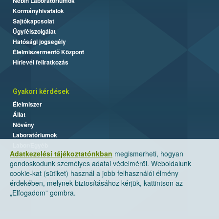
Nébih Laboratóriumok
Kormányhivatalok
Sajtókapcsolat
Ügyfélszolgálat
Hatósági jogsegély
Élelmiszermentő Központ
Hírlevél feliratkozás
Gyakori kérdések
Élelmiszer
Állat
Növény
Laboratóriumok
Labor/Egyéb
Adatkezelési tájékoztatónkban
megismerheti, hogyan
gondoskodunk személyes adatai védelméről. Weboldalunk
cookie-kat (sütiket) használ a jobb felhasználói élmény
érdekében, melynek biztosításához kérjük, kattintson az
„Elfogadom” gombra.