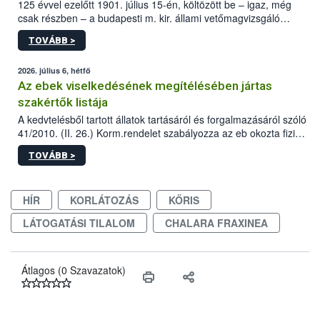
125 évvel ezelőtt 1901. július 15-én, költözött be – igaz, még
csak részben – a budapesti m. kir. állami vetőmagvizsgáló
állomás a Kis Rókus utca 15. szám alatti, Czigler Győző által
TOVÁBB >
tervezett új épületébe.
2026. július 6, hétfő
Az ebek viselkedésének megítélésében jártas
szakértők listája
A kedvtelésből tartott állatok tartásáról és forgalmazásáról szóló
41/2010. (II. 26.) Korm.rendelet szabályozza az eb okozta fizikai
sérülés, illetve ennek veszélye keletkezésekor felmerülő
TOVÁBB >
hatósági feladatokat, valamint a veszélyes eb tartását és annak
engedélyezését. Ezen eljárások során szükség esetén be kell
vonni az ebek viselkedésének megítélésében jártas szakértőt.
HÍR
KORLÁTOZÁS
KŐRIS
LÁTOGATÁSI TILALOM
CHALARA FRAXINEA
Átlagos (0 Szavazatok)