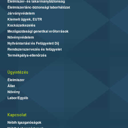
Élelmiszer- és takarmánybiztonság
Élelmiszerlánc-biztonsági laborhálózat
Járványvédelem
Kiemelt ügyek, EUTR
Kockázatkezelés
Mezőgazdasági genetikai erőforrások
Növényvédelem
Nyilvántartási és Felügyeleti Díj
Rendszerszervezés és felügyelet
Termékpálya-ellenőrzés
Ügyintézés
Élelmiszer
Állat
Növény
Labor/Egyéb
Kapcsolat
Nébih Igazgatóságok