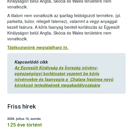
Királyságon belül Anglia, Skócia és Wales területére nem
vonatkozik.
A tilalom nem vonatkozik az iparilag feldolgozott termékre, (pl.
parketta, bútor, rétegelt falemez), valamint a vegyi anyaggal
kezelt faárura. A kőris faanyag beviteli korlátozás az Egyesült
Királyságon belül Anglia, Skócia és Wales területére nem
vonatkozik.
Tájékoztatónk megtalálható itt.
Kapcsolódó cikk
Az Egyesült Királyság és Írország növény-
egészségügyi korlátozást vezetett be kőris
növényekre és faanyagra a Chalara fraxinea nevű
kórokozó terjedésének megakadályozására
Friss hírek
2026. július 15, szerda
125 éve történt