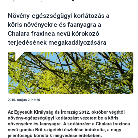
Növény-egészségügyi korlátozás a
kőris növényekre és faanyagra a
Chalara fraxinea nevű kórokozó
terjedésének megakadályozására
2016. május 2, hétfő
Az Egyesült Királyság és Írország 2012. október végétől
növény-egészségügyi korlátozást vezetett be a kőris
növényekre és faanyagra. A korlátozást a Chalara fraxinea
nevű gomba Brit-szigeteki észlelése indokolta, a nagy
jelentőségű kőrisfáik megvédése érdekében.