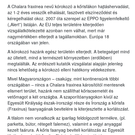
A Chalara fraxinea nevű kórokozó a kőrisfákon hajtáshervadást,
az 1-2 éves vesszők elhalását, faszöveti elszíneződést és
kéregelhalást okoz. 2007 óta szerepel az EPPO figyelemfelkeltő
(„Alert”) listáján. Az EU teljes területére kiterjedően
vizsgálatkötelezetté azonban nem válhat, mert már
nagymértékben elterjedt a tagállamokban. Európa 18
országában van jelen.
A kórokozó hazánk egész területén elterjedt. A betegséget mind
az ültetett, mind a természeti környezetben (erdőkben)
megtalálták. Az erdészeti kutatók vizsgálatai alapján jelenleg
nincs lehetőség a kórokozó elleni hatékony védekezésre.
Mivel Magyarországon – csakúgy, mint kontinensünk többi
országában – nincs a Chalara fraxinea károsítótól mentesnek
elismert terület, hazánk nem szállíthat kőriscsemetét és
vetőmagot a két országba. A szaporítóanyagokon kívül az
Egyesült Királyság észak-írországi része és Írország a kőrisfa
(Fraxinus) faanyagának bevitelére is kiterjesztette a korlátozást.
A tilalom nem vonatkozik az iparilag feldolgozott termékre, (pl.
parketta, bútor, rétegelt falemez), valamint a vegyi anyaggal
kezelt faárura. A kőris faanyag beviteli korlátozás az Egyesült