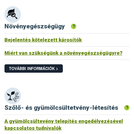
Növényegészségügy
?
Bejelentés kötelezett károsítók
Miért van szükségünk a növényegészségügyre?
TOVÁBBI INFORMÁCIÓK >
Szőlő- és gyümölcsültetvény-létesítés
?
A gyümölcsültevény telepítés engedélyezésével
kapcsolatos tudnivalók