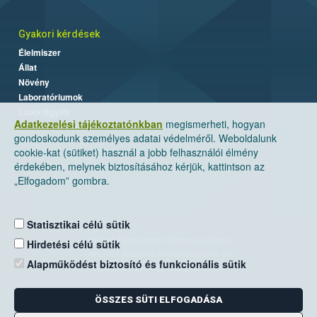
Gyakori kérdések
Élelmiszer
Állat
Növény
Laboratóriumok
Labor/Egyéb
Adatkezelési tájékoztatónkban
megismerheti, hogyan
gondoskodunk személyes adatai védelméről. Weboldalunk
cookie-kat (sütiket) használ a jobb felhasználói élmény
érdekében, melynek biztosításához kérjük, kattintson az
„Elfogadom” gombra.
Statisztikai célú sütik
Nemzeti Élelmiszerlánc-biztonsági Hivatal
Hirdetési célú sütik
Cím: 1024 Budapest, Keleti Károly utca. 24.
Alapműködést biztosító és funkcionális sütik
Levelezési cím: 1525 Budapest. Pf. 30.
ÖSSZES SÜTI ELFOGADÁSA
E-mail:
ugyfelszolgalat@nebih.gov.hu