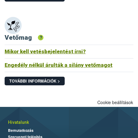
Vetőmag
?
Mikor kell vetésbejelentést írni?
Engedély nélkül árulták a silány vetőmagot
TOVÁBBI INFORMÁCIÓK >
Cookie beállítások
Hivatalunk
Bemutatkozás
Szervezeti felépítés