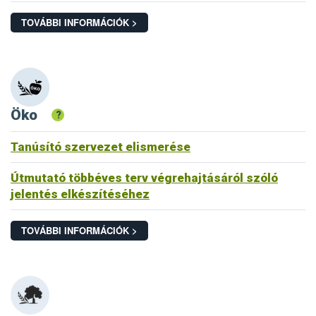
TOVÁBBI INFORMÁCIÓK >
Öko
?
Tanúsító szervezet elismerése
Útmutató többéves terv végrehajtásáról szóló
jelentés elkészítéséhez
TOVÁBBI INFORMÁCIÓK >