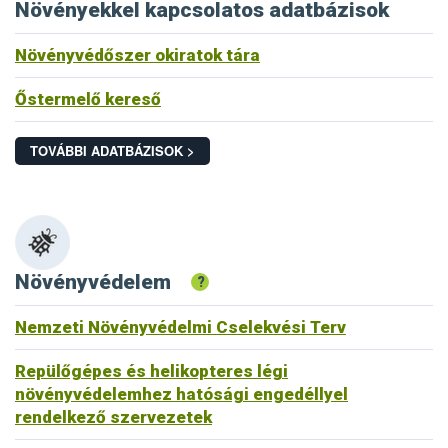
Növényekkel kapcsolatos adatbázisok
Növényvédőszer okiratok tára
Őstermelő kereső
TOVÁBBI ADATBÁZISOK >
Növényvédelem
?
Nemzeti Növényvédelmi Cselekvési Terv
Repülőgépes és helikopteres légi
növényvédelemhez hatósági engedéllyel
rendelkező szervezetek