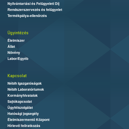
Nyilvántartási és Felügyeleti Díj
Rendszerszervezés és felügyelet
Termékpálya-ellenőrzés
Ügyintézés
Élelmiszer
Állat
Növény
Labor/Egyéb
Kapcsolat
Nébih Igazgatóságok
Nébih Laboratóriumok
Kormányhivatalok
Sajtókapcsolat
Ügyfélszolgálat
Hatósági jogsegély
Élelmiszermentő Központ
Hírlevél feliratkozás