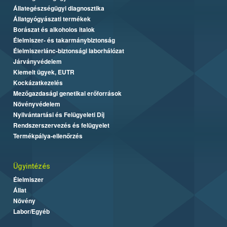
Állategészségügyi diagnosztika
Állatgyógyászati termékek
Borászat és alkoholos italok
Élelmiszer- és takarmánybiztonság
Élelmiszerlánc-biztonsági laborhálózat
Járványvédelem
Kiemelt ügyek, EUTR
Kockázatkezelés
Mezőgazdasági genetikai erőforrások
Növényvédelem
Nyilvántartási és Felügyeleti Díj
Rendszerszervezés és felügyelet
Termékpálya-ellenőrzés
Ügyintézés
Élelmiszer
Állat
Növény
Labor/Egyéb