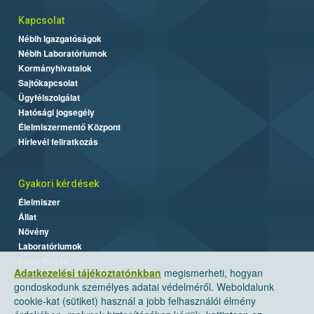
Kapcsolat
Nébih Igazgatóságok
Nébih Laboratóriumok
Kormányhivatalok
Sajtókapcsolat
Ügyfélszolgálat
Hatósági jogsegély
Élelmiszermentő Központ
Hírlevél feliratkozás
Gyakori kérdések
Élelmiszer
Állat
Növény
Laboratóriumok
Labor/Egyéb
Adatkezelési tájékoztatónkban
megismerheti, hogyan
gondoskodunk személyes adatai védelméről. Weboldalunk
cookie-kat (sütiket) használ a jobb felhasználói élmény