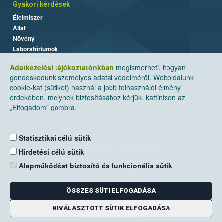
Gyakori kérdések
Élelmiszer
Állat
Növény
Laboratóriumok
Labor/Egyéb
Adatkezelési tájékoztatónkban
megismerheti, hogyan
gondoskodunk személyes adatai védelméről. Weboldalunk
cookie-kat (sütiket) használ a jobb felhasználói élmény
érdekében, melynek biztosításához kérjük, kattintson az
„Elfogadom” gombra.
Statisztikai célú sütik
Nemzeti Élelmiszerlánc-biztonsági Hivatal
Hirdetési célú sütik
Cím: 1024 Budapest, Keleti Károly utca. 24.
Alapműködést biztosító és funkcionális sütik
Levelezési cím: 1525 Budapest. Pf. 30.
ÖSSZES SÜTI ELFOGADÁSA
E-mail:
ugyfelszolgalat@nebih.gov.hu
Zöld szám: 06-80/263-244
KIVÁLASZTOTT SÜTIK ELFOGADÁSA
Telefon: 06-1/ 336-9000