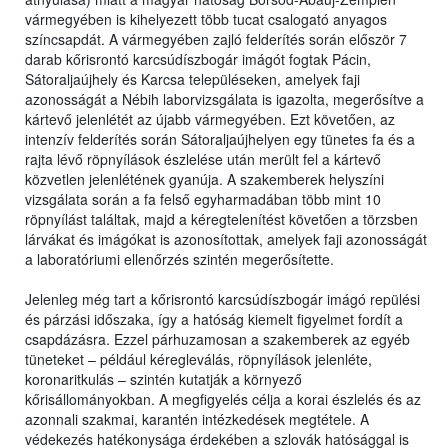
vármegyében is kihelyezett több tucat csalogató anyagos
színcsapdát. A vármegyében zajló felderítés során először 7
darab kőrisrontó karcsúdíszbogár imágót fogtak Pácin,
Sátoraljaújhely és Karcsa településeken, amelyek faji
azonosságát a Nébih laborvizsgálata is igazolta, megerősítve a
kártevő jelenlétét az újabb vármegyében. Ezt követően, az
intenzív felderítés során Sátoraljaújhelyen egy tünetes fa és a
rajta lévő röpnyílások észlelése után merült fel a kártevő
közvetlen jelenlétének gyanúja. A szakemberek helyszíni
vizsgálata során a fa felső egyharmadában több mint 10
röpnyílást találtak, majd a kéregtelenítést követően a törzsben
lárvákat és imágókat is azonosítottak, amelyek faji azonosságát
a laboratóriumi ellenőrzés szintén megerősítette.
Jelenleg még tart a kőrisrontó karcsúdíszbogár imágó repülési
és párzási időszaka, így a hatóság kiemelt figyelmet fordít a
csapdázásra. Ezzel párhuzamosan a szakemberek az egyéb
tüneteket – például kéregleválás, röpnyílások jelenléte,
koronaritkulás – szintén kutatják a környező
kőrisállományokban. A megfigyelés célja a korai észlelés és az
azonnali szakmai, karantén intézkedések megtétele. A
védekezés hatékonysága érdekében a szlovák hatósággal is