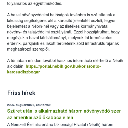
folyamatos az együttműködés.
A hazai növényvédelmi hatóságok továbbra is számítanak a
lakosság segítségére: aki a károsító jelenlétét észleli, tegyen
bejelentést a Nébih-nél vagy az illetékes kormányhivatal
növény- és talajvédelmi osztályánál. Ezzel hozzájárulhat, hogy
megóvjuk a hazai kőrisállományt, melynek fái természetes
erdeink, parkjaink és lakott területeink zöld infrastruktúrájának
meghatározó szereplői.
A témában minden további hasznos információ elérhető a Nébih
aloldalán:
https://portal.nebih.gov.hu/korisronto-
karcsudiszbogar
Friss hírek
2026. augusztus 6, csütörtök
Szüret után is alkalmazható három növényvédő szer
az amerikai szőlőkabóca ellen
A Nemzeti Élelmiszerlánc-biztonsági Hivatal (Nébih) három