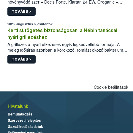
növényvédő szer – Decis Forte, Klartan 24 EW, Oroganic –
engedélyokiratát módosította, így azok a szüretet követően,
TOVÁBB >
egészen a vesszőérettség (BBCH 91) stádiumáig
felhasználhatóak a szőlőben. A kiterjesztések célja, hogy a korai
érésű szőlőkben is legyen lehetőség a károsító elleni további
2026. augusztus 6, csütörtök
védekezésre. Az Oroganic készítmény kis kiszerelésben kiskerti
Kerti sütögetés biztonságosan: a Nébih tanácsai
felhasználók számára is elérhető és ökológiai termesztésben is
nyári grillezéshez
engedélyezett.
A grillezés a nyári étkezések egyik legkedveltebb formája. A
meleg időjárás azonban a kórokozó, romlást okozó baktériumok
gyorsabb szaporodásának is kedvez. A szabadtéri sütögetés
TOVÁBB >
ezért nem csupán a megfelelő sütési technikáról szól: legalább
ilyen fontos az alapanyagok biztonságos kezelése, az alapvető
higiéniai szabályok betartása, a megfelelő hőkezelés, valamint a
maradékok szakszerű tárolása. A Nemzeti Élelmiszerlánc-
biztonsági Hivatal (Nébih) Oktatási Programja összegyűjtötte a
Cookie beállítások
biztonságos grillezés legfontosabb tudnivalóit.
Hivatalunk
Bemutatkozás
Szervezeti felépítés
Gazdálkodási adatok
Felügyeleti szervünk