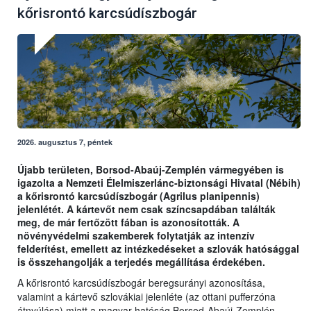
kőrisrontó karcsúdíszbogár
2026. augusztus 7, péntek
Újabb területen, Borsod-Abaúj-Zemplén vármegyében is
igazolta a Nemzeti Élelmiszerlánc-biztonsági Hivatal (Nébih)
a kőrisrontó karcsúdíszbogár (Agrilus planipennis)
jelenlétét. A kártevőt nem csak színcsapdában találták
meg, de már fertőzött fában is azonosították. A
növényvédelmi szakemberek folytatják az intenzív
felderítést, emellett az intézkedéseket a szlovák hatósággal
is összehangolják a terjedés megállítása érdekében.
A kőrisrontó karcsúdíszbogár beregsurányi azonosítása,
valamint a kártevő szlovákiai jelenléte (az ottani pufferzóna
átnyúlása) miatt a magyar hatóság Borsod-Abaúj-Zemplén