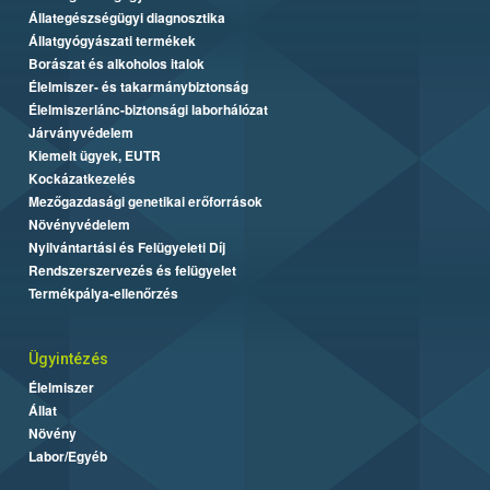
Állategészségügyi diagnosztika
Állatgyógyászati termékek
Borászat és alkoholos italok
Élelmiszer- és takarmánybiztonság
Élelmiszerlánc-biztonsági laborhálózat
Járványvédelem
Kiemelt ügyek, EUTR
Kockázatkezelés
Mezőgazdasági genetikai erőforrások
Növényvédelem
Nyilvántartási és Felügyeleti Díj
Rendszerszervezés és felügyelet
Termékpálya-ellenőrzés
Ügyintézés
Élelmiszer
Állat
Növény
Labor/Egyéb