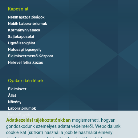
Kapcsolat
Nébih Igazgatóságok
Nébih Laboratóriumok
Kormányhivatalok
Sajtókapcsolat
Ügyfélszolgálat
Hatósági jogsegély
Élelmiszermentő Központ
Hírlevél feliratkozás
Gyakori kérdések
Élelmiszer
Állat
Növény
Laboratóriumok
Labor/Egyéb
Adatkezelési tájékoztatónkban
megismerheti, hogyan
gondoskodunk személyes adatai védelméről. Weboldalunk
cookie-kat (sütiket) használ a jobb felhasználói élmény