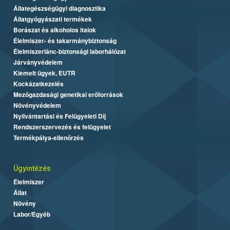
Állategészségügyi diagnosztika
Állatgyógyászati termékek
Borászat és alkoholos italok
Élelmiszer- és takarmánybiztonság
Élelmiszerlánc-biztonsági laborhálózat
Járványvédelem
Kiemelt ügyek, EUTR
Kockázatkezelés
Mezőgazdasági genetikai erőforrások
Növényvédelem
Nyilvántartási és Felügyeleti Díj
Rendszerszervezés és felügyelet
Termékpálya-ellenőrzés
Ügyintézés
Élelmiszer
Állat
Növény
Labor/Egyéb