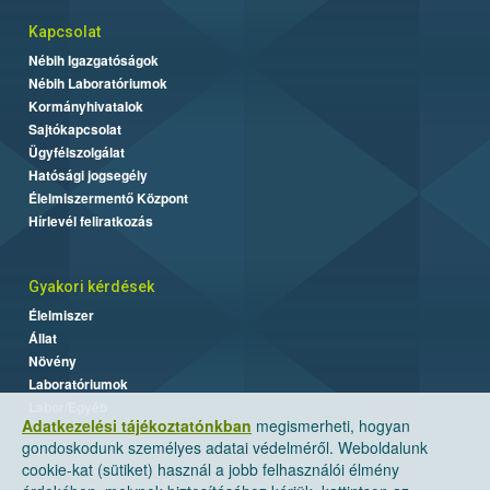
Kapcsolat
Nébih Igazgatóságok
Nébih Laboratóriumok
Kormányhivatalok
Sajtókapcsolat
Ügyfélszolgálat
Hatósági jogsegély
Élelmiszermentő Központ
Hírlevél feliratkozás
Gyakori kérdések
Élelmiszer
Állat
Növény
Laboratóriumok
Labor/Egyéb
Adatkezelési tájékoztatónkban
megismerheti, hogyan
gondoskodunk személyes adatai védelméről. Weboldalunk
cookie-kat (sütiket) használ a jobb felhasználói élmény