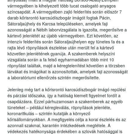
vármegyében is kihelyezett több tucat csalogató anyagos
színcsapdát. A vármegyében zajló felderítés során először 7
darab kőrisrontó karcsúdíszbogár imágót fogtak Pácin,
Sátoraljaújhely és Karcsa településeken, amelyek faji
azonosságát a Nébih laborvizsgálata is igazolta, megerősítve a
kártevő jelenlétét az újabb vármegyében. Ezt követően, az
intenzív felderítés során Sátoraljaújhelyen egy tünetes fa és a
rajta lévő röpnyílások észlelése után merült fel a kártevő
közvetlen jelenlétének gyanúja. A szakemberek helyszíni
vizsgálata során a fa felső egyharmadában több mint 10
röpnyílást találtak, majd a kéregtelenítést követően a törzsben
lárvákat és imágókat is azonosítottak, amelyek faji azonosságát
a laboratóriumi ellenőrzés szintén megerősítette.
Jelenleg még tart a kőrisrontó karcsúdíszbogár imágó repülési
és párzási időszaka, így a hatóság kiemelt figyelmet fordít a
csapdázásra. Ezzel párhuzamosan a szakemberek az egyéb
tüneteket – például kéregleválás, röpnyílások jelenléte,
koronaritkulás – szintén kutatják a környező
kőrisállományokban. A megfigyelés célja a korai észlelés és az
azonnali szakmai, karantén intézkedések megtétele. A
védekezés hatékonysága érdekében a szlovák hatósággal is