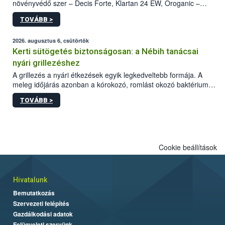
növényvédő szer – Decis Forte, Klartan 24 EW, Oroganic –
engedélyokiratát módosította, így azok a szüretet követően,
TOVÁBB >
egészen a vesszőérettség (BBCH 91) stádiumáig
felhasználhatóak a szőlőben. A kiterjesztések célja, hogy a korai
érésű szőlőkben is legyen lehetőség a károsító elleni további
2026. augusztus 6, csütörtök
védekezésre. Az Oroganic készítmény kis kiszerelésben kiskerti
Kerti sütögetés biztonságosan: a Nébih tanácsai
felhasználók számára is elérhető és ökológiai termesztésben is
nyári grillezéshez
engedélyezett.
A grillezés a nyári étkezések egyik legkedveltebb formája. A
meleg időjárás azonban a kórokozó, romlást okozó baktériumok
gyorsabb szaporodásának is kedvez. A szabadtéri sütögetés
TOVÁBB >
ezért nem csupán a megfelelő sütési technikáról szól: legalább
ilyen fontos az alapanyagok biztonságos kezelése, az alapvető
higiéniai szabályok betartása, a megfelelő hőkezelés, valamint a
maradékok szakszerű tárolása. A Nemzeti Élelmiszerlánc-
biztonsági Hivatal (Nébih) Oktatási Programja összegyűjtötte a
Cookie beállítások
biztonságos grillezés legfontosabb tudnivalóit.
Hivatalunk
Bemutatkozás
Szervezeti felépítés
Gazdálkodási adatok
Felügyeleti szervünk