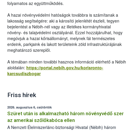
folyamatos az együttműködés.
A hazai növényvédelmi hatóságok továbbra is számítanak a
lakosság segítségére: aki a károsító jelenlétét észleli, tegyen
bejelentést a Nébih-nél vagy az illetékes kormányhivatal
növény- és talajvédelmi osztályánál. Ezzel hozzájárulhat, hogy
megóvjuk a hazai kőrisállományt, melynek fái természetes
erdeink, parkjaink és lakott területeink zöld infrastruktúrájának
meghatározó szereplői.
A témában minden további hasznos információ elérhető a Nébih
aloldalán:
https://portal.nebih.gov.hu/korisronto-
karcsudiszbogar
Friss hírek
2026. augusztus 6, csütörtök
Szüret után is alkalmazható három növényvédő szer
az amerikai szőlőkabóca ellen
A Nemzeti Élelmiszerlánc-biztonsági Hivatal (Nébih) három