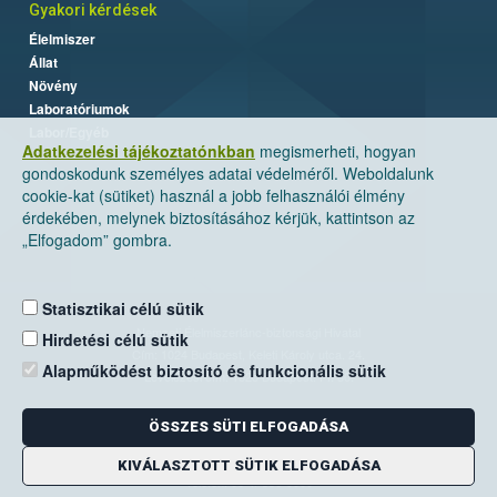
Gyakori kérdések
Élelmiszer
Állat
Növény
Laboratóriumok
Labor/Egyéb
Adatkezelési tájékoztatónkban
megismerheti, hogyan
gondoskodunk személyes adatai védelméről. Weboldalunk
cookie-kat (sütiket) használ a jobb felhasználói élmény
érdekében, melynek biztosításához kérjük, kattintson az
„Elfogadom” gombra.
Statisztikai célú sütik
Nemzeti Élelmiszerlánc-biztonsági Hivatal
Hirdetési célú sütik
Cím: 1024 Budapest, Keleti Károly utca. 24.
Alapműködést biztosító és funkcionális sütik
Levelezési cím: 1525 Budapest. Pf. 30.
ÖSSZES SÜTI ELFOGADÁSA
E-mail:
ugyfelszolgalat@nebih.gov.hu
Zöld szám: 06-80/263-244
KIVÁLASZTOTT SÜTIK ELFOGADÁSA
Telefon: 06-1/ 336-9000