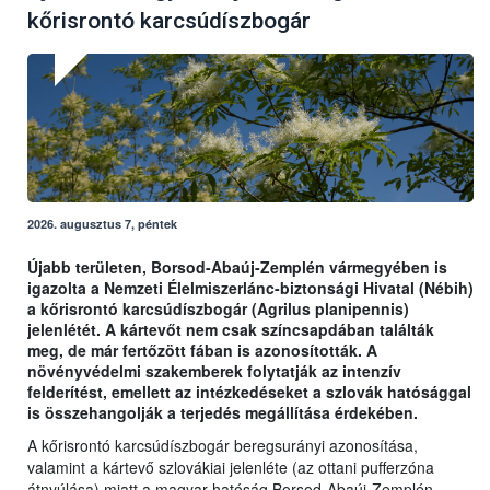
kőrisrontó karcsúdíszbogár
2026. augusztus 7, péntek
Újabb területen, Borsod-Abaúj-Zemplén vármegyében is
igazolta a Nemzeti Élelmiszerlánc-biztonsági Hivatal (Nébih)
a kőrisrontó karcsúdíszbogár (Agrilus planipennis)
jelenlétét. A kártevőt nem csak színcsapdában találták
meg, de már fertőzött fában is azonosították. A
növényvédelmi szakemberek folytatják az intenzív
felderítést, emellett az intézkedéseket a szlovák hatósággal
is összehangolják a terjedés megállítása érdekében.
A kőrisrontó karcsúdíszbogár beregsurányi azonosítása,
valamint a kártevő szlovákiai jelenléte (az ottani pufferzóna
átnyúlása) miatt a magyar hatóság Borsod-Abaúj-Zemplén