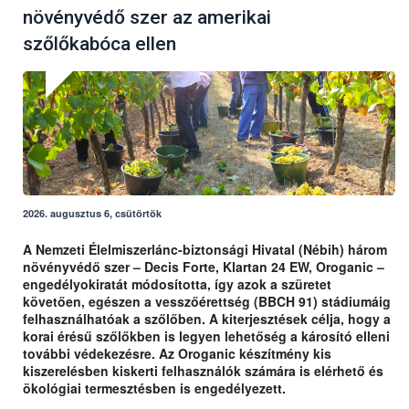
növényvédő szer az amerikai
szőlőkabóca ellen
2026. augusztus 6, csütörtök
A Nemzeti Élelmiszerlánc-biztonsági Hivatal (Nébih) három
növényvédő szer – Decis Forte, Klartan 24 EW, Oroganic –
engedélyokiratát módosította, így azok a szüretet
követően, egészen a vesszőérettség (BBCH 91) stádiumáig
felhasználhatóak a szőlőben. A kiterjesztések célja, hogy a
korai érésű szőlőkben is legyen lehetőség a károsító elleni
további védekezésre. Az Oroganic készítmény kis
kiszerelésben kiskerti felhasználók számára is elérhető és
ökológiai termesztésben is engedélyezett.