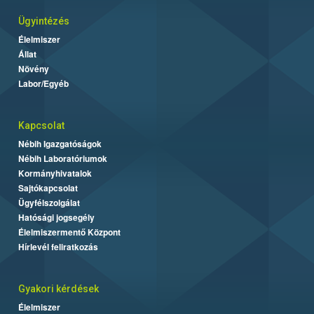
Ügyintézés
Élelmiszer
Állat
Növény
Labor/Egyéb
Kapcsolat
Nébih Igazgatóságok
Nébih Laboratóriumok
Kormányhivatalok
Sajtókapcsolat
Ügyfélszolgálat
Hatósági jogsegély
Élelmiszermentő Központ
Hírlevél feliratkozás
Gyakori kérdések
Élelmiszer