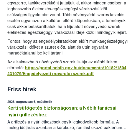
egyszerre, tankkeverékként juttatjuk ki, akkor minden esetben a
leghosszabb élelmezés-egészségügyi várakozási időt
szükséges figyelembe venni. Több növényvédő szeres kezelés
esetén ugyanazon a kultúrán eltérő időpontokban, a termények
csak akkor betakaríthatók, ha a kijutatott növényvédő szerek
élelmezés-egészségügyi várakozási ideje közül mindegyik lejárt.
Fontos, hogy az engedélyokiratokban előírt munkaegészségügyi
várakozási időket a szüret előtt, alatt és után egyaránt
maradéktalanul be kell tartani.
Az alkalmazható növényvédő szerek listája az alábbi linken
elérhető:
https://portal.nebih.gov.hu/documents/10182/1504
431079/Engedelyezett+rovarolo+szerek.pdf
Friss hírek
2026. augusztus 6, csütörtök
Kerti sütögetés biztonságosan: a Nébih tanácsai
nyári grillezéshez
A grillezés a nyári étkezések egyik legkedveltebb formája. A
meleg időjárás azonban a kórokozó, romlást okozó baktériumok