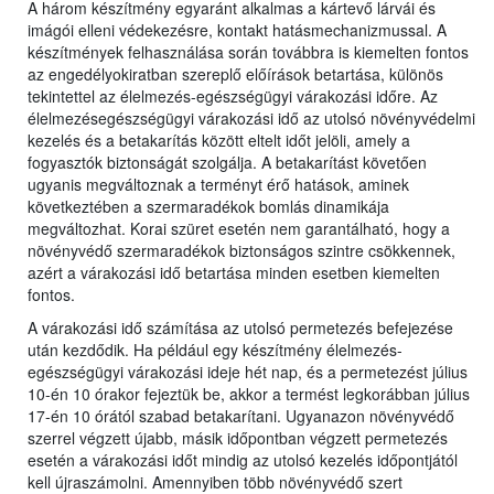
A három készítmény egyaránt alkalmas a kártevő lárvái és
imágói elleni védekezésre, kontakt hatásmechanizmussal. A
készítmények felhasználása során továbbra is kiemelten fontos
az engedélyokiratban szereplő előírások betartása, különös
tekintettel az élelmezés-egészségügyi várakozási időre. Az
élelmezésegészségügyi várakozási idő az utolsó növényvédelmi
kezelés és a betakarítás között eltelt időt jelöli, amely a
fogyasztók biztonságát szolgálja. A betakarítást követően
ugyanis megváltoznak a terményt érő hatások, aminek
következtében a szermaradékok bomlás dinamikája
megváltozhat. Korai szüret esetén nem garantálható, hogy a
növényvédő szermaradékok biztonságos szintre csökkennek,
azért a várakozási idő betartása minden esetben kiemelten
fontos.
A várakozási idő számítása az utolsó permetezés befejezése
után kezdődik. Ha például egy készítmény élelmezés-
egészségügyi várakozási ideje hét nap, és a permetezést július
10-én 10 órakor fejeztük be, akkor a termést legkorábban július
17-én 10 órától szabad betakarítani. Ugyanazon növényvédő
szerrel végzett újabb, másik időpontban végzett permetezés
esetén a várakozási időt mindig az utolsó kezelés időpontjától
kell újraszámolni. Amennyiben több növényvédő szert