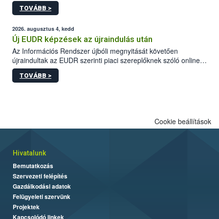
gyorsabb szaporodásának is kedvez. A szabadtéri sütögetés
TOVÁBB >
ezért nem csupán a megfelelő sütési technikáról szól: legalább
ilyen fontos az alapanyagok biztonságos kezelése, az alapvető
higiéniai szabályok betartása, a megfelelő hőkezelés, valamint a
2026. augusztus 4, kedd
maradékok szakszerű tárolása. A Nemzeti Élelmiszerlánc-
Új EUDR képzések az újraindulás után
biztonsági Hivatal (Nébih) Oktatási Programja összegyűjtötte a
Az Információs Rendszer újbóli megnyitását követően
biztonságos grillezés legfontosabb tudnivalóit.
újraindultak az EUDR szerinti piaci szereplőknek szóló online
képzések.
TOVÁBB >
Cookie beállítások
Hivatalunk
Bemutatkozás
Szervezeti felépítés
Gazdálkodási adatok
Felügyeleti szervünk
Projektek
Kapcsolódó linkek