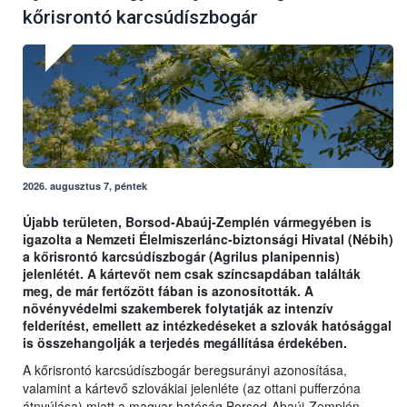
kőrisrontó karcsúdíszbogár
2026. augusztus 7, péntek
Újabb területen, Borsod-Abaúj-Zemplén vármegyében is
igazolta a Nemzeti Élelmiszerlánc-biztonsági Hivatal (Nébih)
a kőrisrontó karcsúdíszbogár (Agrilus planipennis)
jelenlétét. A kártevőt nem csak színcsapdában találták
meg, de már fertőzött fában is azonosították. A
növényvédelmi szakemberek folytatják az intenzív
felderítést, emellett az intézkedéseket a szlovák hatósággal
is összehangolják a terjedés megállítása érdekében.
A kőrisrontó karcsúdíszbogár beregsurányi azonosítása,
valamint a kártevő szlovákiai jelenléte (az ottani pufferzóna
átnyúlása) miatt a magyar hatóság Borsod-Abaúj-Zemplén