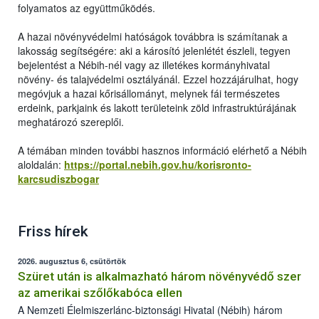
folyamatos az együttműködés.
A hazai növényvédelmi hatóságok továbbra is számítanak a
lakosság segítségére: aki a károsító jelenlétét észleli, tegyen
bejelentést a Nébih-nél vagy az illetékes kormányhivatal
növény- és talajvédelmi osztályánál. Ezzel hozzájárulhat, hogy
megóvjuk a hazai kőrisállományt, melynek fái természetes
erdeink, parkjaink és lakott területeink zöld infrastruktúrájának
meghatározó szereplői.
A témában minden további hasznos információ elérhető a Nébih
aloldalán:
https://portal.nebih.gov.hu/korisronto-
karcsudiszbogar
Friss hírek
2026. augusztus 6, csütörtök
Szüret után is alkalmazható három növényvédő szer
az amerikai szőlőkabóca ellen
A Nemzeti Élelmiszerlánc-biztonsági Hivatal (Nébih) három