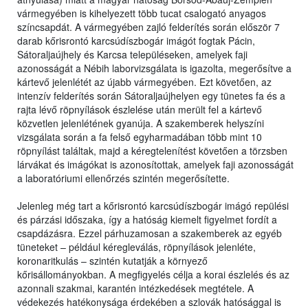
vármegyében is kihelyezett több tucat csalogató anyagos
színcsapdát. A vármegyében zajló felderítés során először 7
darab kőrisrontó karcsúdíszbogár imágót fogtak Pácin,
Sátoraljaújhely és Karcsa településeken, amelyek faji
azonosságát a Nébih laborvizsgálata is igazolta, megerősítve a
kártevő jelenlétét az újabb vármegyében. Ezt követően, az
intenzív felderítés során Sátoraljaújhelyen egy tünetes fa és a
rajta lévő röpnyílások észlelése után merült fel a kártevő
közvetlen jelenlétének gyanúja. A szakemberek helyszíni
vizsgálata során a fa felső egyharmadában több mint 10
röpnyílást találtak, majd a kéregtelenítést követően a törzsben
lárvákat és imágókat is azonosítottak, amelyek faji azonosságát
a laboratóriumi ellenőrzés szintén megerősítette.
Jelenleg még tart a kőrisrontó karcsúdíszbogár imágó repülési
és párzási időszaka, így a hatóság kiemelt figyelmet fordít a
csapdázásra. Ezzel párhuzamosan a szakemberek az egyéb
tüneteket – például kéregleválás, röpnyílások jelenléte,
koronaritkulás – szintén kutatják a környező
kőrisállományokban. A megfigyelés célja a korai észlelés és az
azonnali szakmai, karantén intézkedések megtétele. A
védekezés hatékonysága érdekében a szlovák hatósággal is