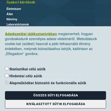
Gyakori kérdések
Élelmiszer
Állat
Növény
Laboratóriumok
Labor/Egyéb
Adatkezelési tájékoztatónkban
megismerheti, hogyan
gondoskodunk személyes adatai védelméről. Weboldalunk
cookie-kat (sütiket) használ a jobb felhasználói élmény
érdekében, melynek biztosításához kérjük, kattintson az
„Elfogadom” gombra.
Statisztikai célú sütik
Nemzeti Élelmiszerlánc-biztonsági Hivatal
Hirdetési célú sütik
Cím: 1024 Budapest, Keleti Károly utca. 24.
Alapműködést biztosító és funkcionális sütik
Levelezési cím: 1525 Budapest. Pf. 30.
ÖSSZES SÜTI ELFOGADÁSA
E-mail:
ugyfelszolgalat@nebih.gov.hu
Zöld szám: 06-80/263-244
KIVÁLASZTOTT SÜTIK ELFOGADÁSA
Telefon: 06-1/ 336-9000