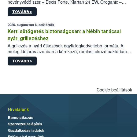
növényvédő szer – Decis Forte, Klartan 24 EW, Oroganic –
engedélyokiratát módosította, így azok a szüretet követően,
TOVÁBB >
egészen a vesszőérettség (BBCH 91) stádiumáig
felhasználhatóak a szőlőben. A kiterjesztések célja, hogy a korai
érésű szőlőkben is legyen lehetőség a károsító elleni további
2026. augusztus 6, csütörtök
védekezésre. Az Oroganic készítmény kis kiszerelésben kiskerti
Kerti sütögetés biztonságosan: a Nébih tanácsai
felhasználók számára is elérhető és ökológiai termesztésben is
nyári grillezéshez
engedélyezett.
A grillezés a nyári étkezések egyik legkedveltebb formája. A
meleg időjárás azonban a kórokozó, romlást okozó baktériumok
gyorsabb szaporodásának is kedvez. A szabadtéri sütögetés
TOVÁBB >
ezért nem csupán a megfelelő sütési technikáról szól: legalább
ilyen fontos az alapanyagok biztonságos kezelése, az alapvető
higiéniai szabályok betartása, a megfelelő hőkezelés, valamint a
maradékok szakszerű tárolása. A Nemzeti Élelmiszerlánc-
biztonsági Hivatal (Nébih) Oktatási Programja összegyűjtötte a
Cookie beállítások
biztonságos grillezés legfontosabb tudnivalóit.
Hivatalunk
Bemutatkozás
Szervezeti felépítés
Gazdálkodási adatok
Felügyeleti szervünk