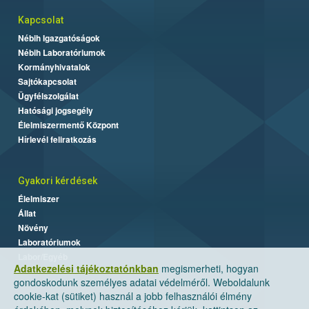
Kapcsolat
Nébih Igazgatóságok
Nébih Laboratóriumok
Kormányhivatalok
Sajtókapcsolat
Ügyfélszolgálat
Hatósági jogsegély
Élelmiszermentő Központ
Hírlevél feliratkozás
Gyakori kérdések
Élelmiszer
Állat
Növény
Laboratóriumok
Labor/Egyéb
Adatkezelési tájékoztatónkban
megismerheti, hogyan
gondoskodunk személyes adatai védelméről. Weboldalunk
cookie-kat (sütiket) használ a jobb felhasználói élmény