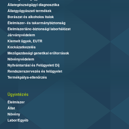
Állategészségügyi diagnosztika
Állatgyógyászati termékek
Borászat és alkoholos italok
Élelmiszer- és takarmánybiztonság
Élelmiszerlánc-biztonsági laborhálózat
Járványvédelem
Kiemelt ügyek, EUTR
Kockázatkezelés
Mezőgazdasági genetikai erőforrások
Növényvédelem
Nyilvántartási és Felügyeleti Díj
Rendszerszervezés és felügyelet
Termékpálya-ellenőrzés
Ügyintézés
Élelmiszer
Állat
Növény
Labor/Egyéb