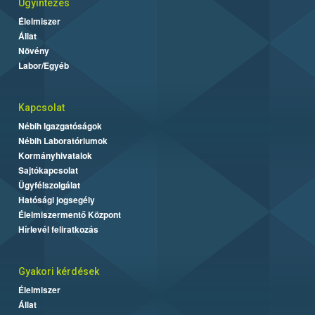
Ügyintézés
Élelmiszer
Állat
Növény
Labor/Egyéb
Kapcsolat
Nébih Igazgatóságok
Nébih Laboratóriumok
Kormányhivatalok
Sajtókapcsolat
Ügyfélszolgálat
Hatósági jogsegély
Élelmiszermentő Központ
Hírlevél feliratkozás
Gyakori kérdések
Élelmiszer
Állat