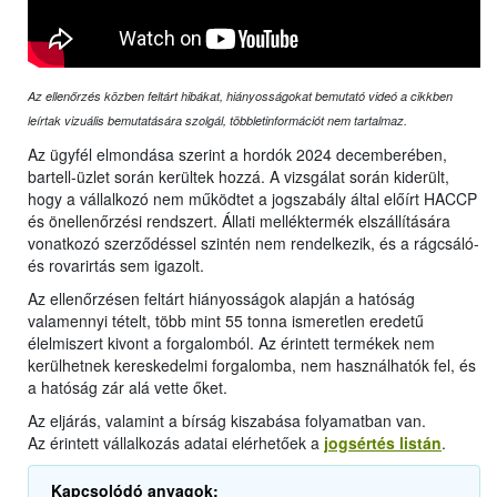
Az ellenőrzés közben feltárt hibákat, hiányosságokat bemutató videó a cikkben
leírtak vizuális bemutatására szolgál, többletinformációt nem tartalmaz.
Az ügyfél elmondása szerint a hordók 2024 decemberében,
bartell-üzlet során kerültek hozzá. A vizsgálat során kiderült,
hogy a vállalkozó nem működtet a jogszabály által előírt HACCP
és önellenőrzési rendszert. Állati melléktermék elszállítására
vonatkozó szerződéssel szintén nem rendelkezik, és a rágcsáló-
és rovarirtás sem igazolt.
Az ellenőrzésen feltárt hiányosságok alapján a hatóság
valamennyi tételt, több mint 55 tonna ismeretlen eredetű
élelmiszert kivont a forgalomból. Az érintett termékek nem
kerülhetnek kereskedelmi forgalomba, nem használhatók fel, és
a hatóság zár alá vette őket.
Az eljárás, valamint a bírság kiszabása folyamatban van.
Az érintett vállalkozás adatai elérhetőek a
jogsértés listán
.
Kapcsolódó anyagok: