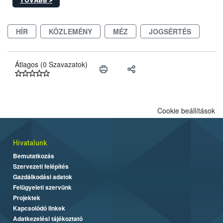
TOVÁBB >
ezért nem csupán a megfelelő sütési technikáról szól: legalább
ilyen fontos az alapanyagok biztonságos kezelése, az alapvető
higiéniai szabályok betartása, a megfelelő hőkezelés, valamint a
HÍR
KÖZLEMÉNY
MÉZ
JOGSÉRTÉS
maradékok szakszerű tárolása. A Nemzeti Élelmiszerlánc-
biztonsági Hivatal (Nébih) Oktatási Programja összegyűjtötte a
biztonságos grillezés legfontosabb tudnivalóit.
Átlagos (0 Szavazatok)
Cookie beállítások
Hivatalunk
Bemutatkozás
Szervezeti felépítés
Gazdálkodási adatok
Felügyeleti szervünk
Projektek
Kapcsolódó linkek
Adatkezelési tájékoztató