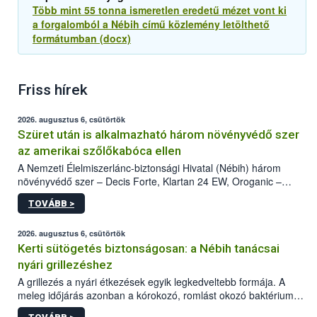
Több mint 55 tonna ismeretlen eredetű mézet vont ki
a forgalomból a Nébih című közlemény letölthető
formátumban (docx)
Friss hírek
2026. augusztus 6, csütörtök
Szüret után is alkalmazható három növényvédő szer
az amerikai szőlőkabóca ellen
A Nemzeti Élelmiszerlánc-biztonsági Hivatal (Nébih) három
növényvédő szer – Decis Forte, Klartan 24 EW, Oroganic –
engedélyokiratát módosította, így azok a szüretet követően,
TOVÁBB >
egészen a vesszőérettség (BBCH 91) stádiumáig
felhasználhatóak a szőlőben. A kiterjesztések célja, hogy a korai
érésű szőlőkben is legyen lehetőség a károsító elleni további
2026. augusztus 6, csütörtök
védekezésre. Az Oroganic készítmény kis kiszerelésben kiskerti
Kerti sütögetés biztonságosan: a Nébih tanácsai
felhasználók számára is elérhető és ökológiai termesztésben is
nyári grillezéshez
engedélyezett.
A grillezés a nyári étkezések egyik legkedveltebb formája. A
meleg időjárás azonban a kórokozó, romlást okozó baktériumok
gyorsabb szaporodásának is kedvez. A szabadtéri sütögetés