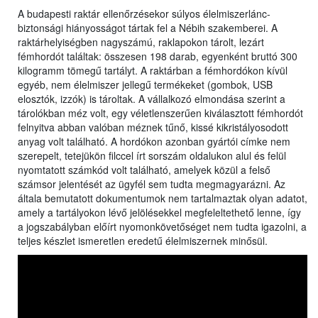
A budapesti raktár ellenőrzésekor súlyos élelmiszerlánc-
biztonsági hiányosságot tártak fel a Nébih szakemberei. A
raktárhelyiségben nagyszámú, raklapokon tárolt, lezárt
fémhordót találtak: összesen 198 darab, egyenként bruttó 300
kilogramm tömegű tartályt. A raktárban a fémhordókon kívül
egyéb, nem élelmiszer jellegű termékeket (gombok, USB
elosztók, izzók) is tároltak. A vállalkozó elmondása szerint a
tárolókban méz volt, egy véletlenszerűen kiválasztott fémhordót
felnyitva abban valóban méznek tűnő, kissé kikristályosodott
anyag volt található. A hordókon azonban gyártói címke nem
szerepelt, tetejükön filccel írt sorszám oldalukon alul és felül
nyomtatott számkód volt található, amelyek közül a felső
számsor jelentését az ügyfél sem tudta megmagyarázni. Az
általa bemutatott dokumentumok nem tartalmaztak olyan adatot,
amely a tartályokon lévő jelölésekkel megfeleltethető lenne, így
a jogszabályban előírt nyomonkövetőséget nem tudta igazolni, a
teljes készlet ismeretlen eredetű élelmiszernek minősül.