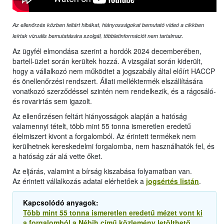
Az ellenőrzés közben feltárt hibákat, hiányosságokat bemutató videó a cikkben
leírtak vizuális bemutatására szolgál, többletinformációt nem tartalmaz.
Az ügyfél elmondása szerint a hordók 2024 decemberében,
bartell-üzlet során kerültek hozzá. A vizsgálat során kiderült,
hogy a vállalkozó nem működtet a jogszabály által előírt HACCP
és önellenőrzési rendszert. Állati melléktermék elszállítására
vonatkozó szerződéssel szintén nem rendelkezik, és a rágcsáló-
és rovarirtás sem igazolt.
Az ellenőrzésen feltárt hiányosságok alapján a hatóság
valamennyi tételt, több mint 55 tonna ismeretlen eredetű
élelmiszert kivont a forgalomból. Az érintett termékek nem
kerülhetnek kereskedelmi forgalomba, nem használhatók fel, és
a hatóság zár alá vette őket.
Az eljárás, valamint a bírság kiszabása folyamatban van.
Az érintett vállalkozás adatai elérhetőek a
jogsértés listán
.
Kapcsolódó anyagok:
Több mint 55 tonna ismeretlen eredetű mézet vont ki
a forgalomból a Nébih című közlemény letölthető