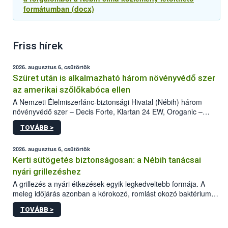
formátumban (docx)
Friss hírek
2026. augusztus 6, csütörtök
Szüret után is alkalmazható három növényvédő szer
az amerikai szőlőkabóca ellen
A Nemzeti Élelmiszerlánc-biztonsági Hivatal (Nébih) három
növényvédő szer – Decis Forte, Klartan 24 EW, Oroganic –
engedélyokiratát módosította, így azok a szüretet követően,
TOVÁBB >
egészen a vesszőérettség (BBCH 91) stádiumáig
felhasználhatóak a szőlőben. A kiterjesztések célja, hogy a korai
érésű szőlőkben is legyen lehetőség a károsító elleni további
2026. augusztus 6, csütörtök
védekezésre. Az Oroganic készítmény kis kiszerelésben kiskerti
Kerti sütögetés biztonságosan: a Nébih tanácsai
felhasználók számára is elérhető és ökológiai termesztésben is
nyári grillezéshez
engedélyezett.
A grillezés a nyári étkezések egyik legkedveltebb formája. A
meleg időjárás azonban a kórokozó, romlást okozó baktériumok
gyorsabb szaporodásának is kedvez. A szabadtéri sütögetés
TOVÁBB >
ezért nem csupán a megfelelő sütési technikáról szól: legalább
ilyen fontos az alapanyagok biztonságos kezelése, az alapvető