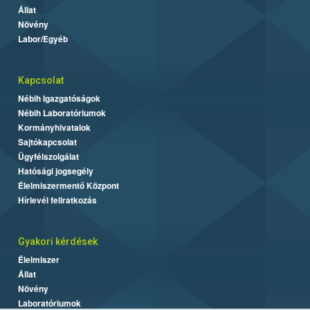
Állat
Növény
Labor/Egyéb
Kapcsolat
Nébih Igazgatóságok
Nébih Laboratóriumok
Kormányhivatalok
Sajtókapcsolat
Ügyfélszolgálat
Hatósági jogsegély
Élelmiszermentő Központ
Hírlevél feliratkozás
Gyakori kérdések
Élelmiszer
Állat
Növény
Laboratóriumok