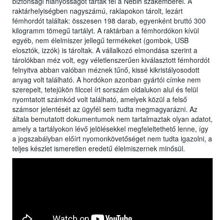
biztonsági hiányosságot tártak fel a Nébih szakemberei. A
raktárhelyiségben nagyszámú, raklapokon tárolt, lezárt
fémhordót találtak: összesen 198 darab, egyenként bruttó 300
kilogramm tömegű tartályt. A raktárban a fémhordókon kívül
egyéb, nem élelmiszer jellegű termékeket (gombok, USB
elosztók, izzók) is tároltak. A vállalkozó elmondása szerint a
tárolókban méz volt, egy véletlenszerűen kiválasztott fémhordót
felnyitva abban valóban méznek tűnő, kissé kikristályosodott
anyag volt található. A hordókon azonban gyártói címke nem
szerepelt, tetejükön filccel írt sorszám oldalukon alul és felül
nyomtatott számkód volt található, amelyek közül a felső
számsor jelentését az ügyfél sem tudta megmagyarázni. Az
általa bemutatott dokumentumok nem tartalmaztak olyan adatot,
amely a tartályokon lévő jelölésekkel megfeleltethető lenne, így
a jogszabályban előírt nyomonkövetőséget nem tudta igazolni, a
teljes készlet ismeretlen eredetű élelmiszernek minősül.