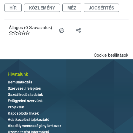
higiéniai szabályok betartása, a megfelelő hőkezelés, valamint a
HÍR
KÖZLEMÉNY
MÉZ
JOGSÉRTÉS
maradékok szakszerű tárolása. A Nemzeti Élelmiszerlánc-
biztonsági Hivatal (Nébih) Oktatási Programja összegyűjtötte a
biztonságos grillezés legfontosabb tudnivalóit.
Átlagos (0 Szavazatok)
Cookie beállítások
Hivatalunk
Bemutatkozás
Szervezeti felépítés
Gazdálkodási adatok
Felügyeleti szervünk
Projektek
Kapcsolódó linkek
Adatkezelési tájékoztató
Akadálymentességi nyilatkozat
Üzemeltetési információ