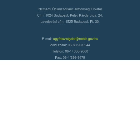
Nemzeti Élelmiszerlánc-biztonsági Hivatal
Cím: 1024 Budapest, Keleti Károly utca. 24.
Levelezési cím: 1525 Budapest. Pf. 30.
E-mail:
ugyfelszolgalat@nebih.gov.hu
Zöld szám: 06-80/263-244
Telefon: 06-1/ 336-9000
Fax: 06-1/336-9479