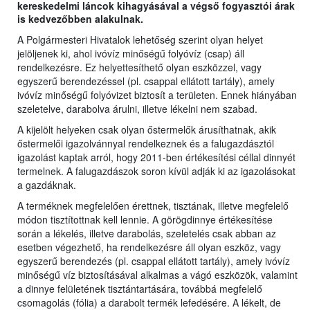
kereskedelmi láncok kihagyásával a végső fogyasztói árak
is kedvezőbben alakulnak.
A Polgármesteri Hivatalok lehetőség szerint olyan helyet
jelöljenek ki, ahol ivóvíz minőségű folyóvíz (csap) áll
rendelkezésre. Ez helyettesíthető olyan eszközzel, vagy
egyszerű berendezéssel (pl. csappal ellátott tartály), amely
ivóvíz minőségű folyóvizet biztosít a területen. Ennek hiányában
szeletelve, darabolva árulni, illetve lékelni nem szabad.
A kijelölt helyeken csak olyan őstermelők árusíthatnak, akik
őstermelői igazolvánnyal rendelkeznek és a falugazdásztól
igazolást kaptak arról, hogy 2011-ben értékesítési céllal dinnyét
termelnek. A falugazdászok soron kívül adják ki az igazolásokat
a gazdáknak.
A terméknek megfelelően érettnek, tisztának, illetve megfelelő
módon tisztítottnak kell lennie. A görögdinnye értékesítése
során a lékelés, illetve darabolás, szeletelés csak abban az
esetben végezhető, ha rendelkezésre áll olyan eszköz, vagy
egyszerű berendezés (pl. csappal ellátott tartály), amely ivóvíz
minőségű víz biztosításával alkalmas a vágó eszközök, valamint
a dinnye felületének tisztántartására, továbbá megfelelő
csomagolás (fólia) a darabolt termék lefedésére. A lékelt, de