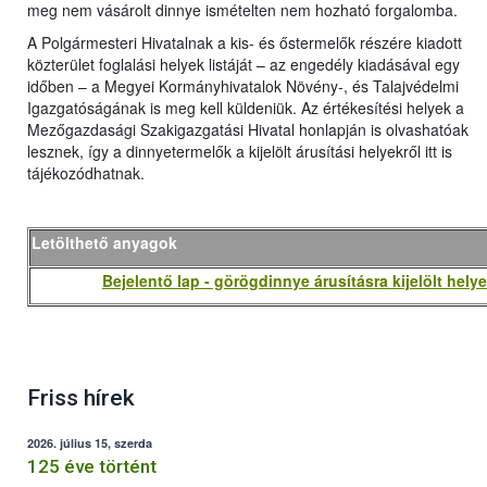
meg nem vásárolt dinnye ismételten nem hozható forgalomba.
A Polgármesteri Hivatalnak a kis- és őstermelők részére kiadott
közterület foglalási helyek listáját – az engedély kiadásával egy
időben – a Megyei Kormányhivatalok Növény-, és Talajvédelmi
Igazgatóságának is meg kell küldeniük. Az értékesítési helyek a
Mezőgazdasági Szakigazgatási Hivatal honlapján is olvashatóak
lesznek, így a dinnyetermelők a kijelölt árusítási helyekről itt is
tájékozódhatnak.
Letölthető anyagok
Bejelentő lap - görögdinnye árusításra kijelölt hely
Friss hírek
2026. július 15, szerda
125 éve történt