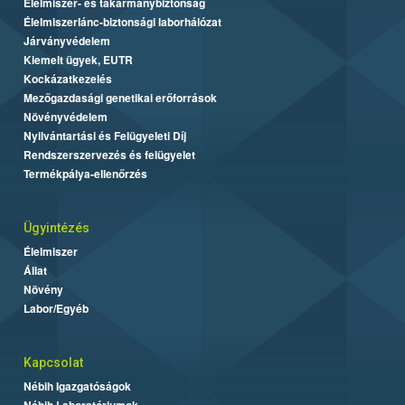
Élelmiszer- és takarmánybiztonság
Élelmiszerlánc-biztonsági laborhálózat
Járványvédelem
Kiemelt ügyek, EUTR
Kockázatkezelés
Mezőgazdasági genetikai erőforrások
Növényvédelem
Nyilvántartási és Felügyeleti Díj
Rendszerszervezés és felügyelet
Termékpálya-ellenőrzés
Ügyintézés
Élelmiszer
Állat
Növény
Labor/Egyéb
Kapcsolat
Nébih Igazgatóságok
Nébih Laboratóriumok