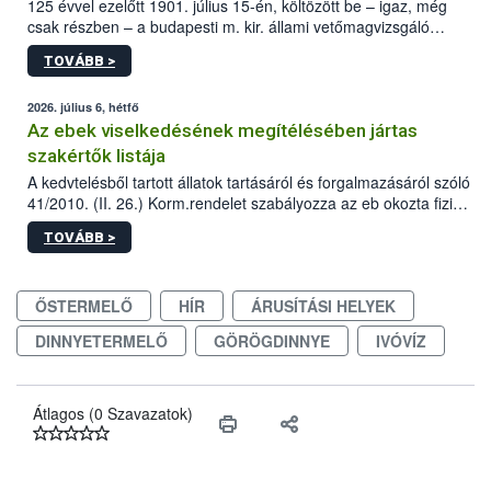
125 évvel ezelőtt 1901. július 15-én, költözött be – igaz, még
csak részben – a budapesti m. kir. állami vetőmagvizsgáló
állomás a Kis Rókus utca 15. szám alatti, Czigler Győző által
TOVÁBB >
tervezett új épületébe.
2026. július 6, hétfő
Az ebek viselkedésének megítélésében jártas
szakértők listája
A kedvtelésből tartott állatok tartásáról és forgalmazásáról szóló
41/2010. (II. 26.) Korm.rendelet szabályozza az eb okozta fizikai
sérülés, illetve ennek veszélye keletkezésekor felmerülő
TOVÁBB >
hatósági feladatokat, valamint a veszélyes eb tartását és annak
engedélyezését. Ezen eljárások során szükség esetén be kell
vonni az ebek viselkedésének megítélésében jártas szakértőt.
ŐSTERMELŐ
HÍR
ÁRUSÍTÁSI HELYEK
DINNYETERMELŐ
GÖRÖGDINNYE
IVÓVÍZ
Átlagos (0 Szavazatok)