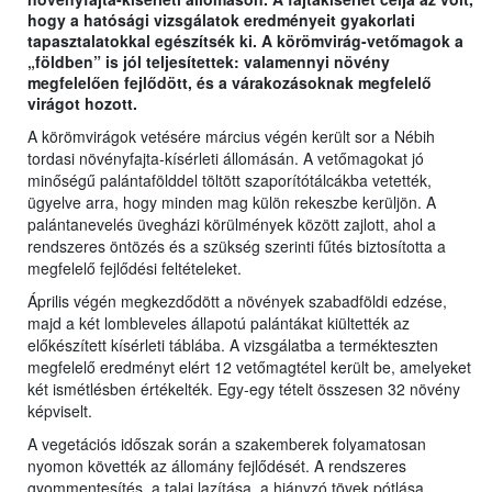
hogy a hatósági vizsgálatok eredményeit gyakorlati
tapasztalatokkal egészítsék ki. A körömvirág-vetőmagok a
„földben” is jól teljesítettek: valamennyi növény
megfelelően fejlődött, és a várakozásoknak megfelelő
virágot hozott.
A körömvirágok vetésére március végén került sor a Nébih
tordasi növényfajta-kísérleti állomásán. A vetőmagokat jó
minőségű palántafölddel töltött szaporítótálcákba vetették,
ügyelve arra, hogy minden mag külön rekeszbe kerüljön. A
palántanevelés üvegházi körülmények között zajlott, ahol a
rendszeres öntözés és a szükség szerinti fűtés biztosította a
megfelelő fejlődési feltételeket.
Április végén megkezdődött a növények szabadföldi edzése,
majd a két lombleveles állapotú palántákat kiültették az
előkészített kísérleti táblába. A vizsgálatba a termékteszten
megfelelő eredményt elért 12 vetőmagtétel került be, amelyeket
két ismétlésben értékelték. Egy-egy tételt összesen 32 növény
képviselt.
A vegetációs időszak során a szakemberek folyamatosan
nyomon követték az állomány fejlődését. A rendszeres
gyommentesítés, a talaj lazítása, a hiányzó tövek pótlása,