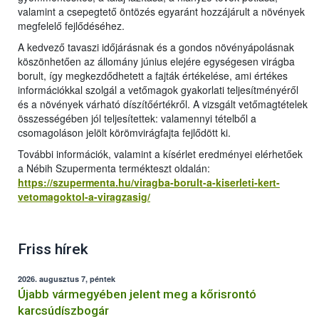
valamint a csepegtető öntözés egyaránt hozzájárult a növények
megfelelő fejlődéséhez.
A kedvező tavaszi időjárásnak és a gondos növényápolásnak
köszönhetően az állomány június elejére egységesen virágba
borult, így megkezdődhetett a fajták értékelése, ami értékes
információkkal szolgál a vetőmagok gyakorlati teljesítményéről
és a növények várható díszítőértékről. A vizsgált vetőmagtételek
összességében jól teljesítettek: valamennyi tételből a
csomagoláson jelölt körömvirágfajta fejlődött ki.
További információk, valamint a kísérlet eredményei elérhetőek
a Nébih Szupermenta termékteszt oldalán:
https://szupermenta.hu/viragba-borult-a-kiserleti-kert-
vetomagoktol-a-viragzasig/
Friss hírek
2026. augusztus 7, péntek
Újabb vármegyében jelent meg a kőrisrontó
karcsúdíszbogár