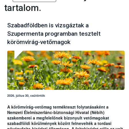
tartalom.
Szabadföldben is vizsgáztak a
Szupermenta programban tesztelt
körömvirág-vetőmagok
2026. július 30, csütörtök
A körömvirág-vetőmag termékteszt folytatásaként a
Nemzeti Élelmiszerlánc-biztonsági Hivatal (Nébih)
szakemberei a megfelelőnek bizonyult vetőmagokat
szabadföldi körülmények között felnevelték a tordasi
növényfajta-kísérleti állomáson. A fajtakísérlet célja az volt,