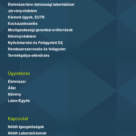
Élelmiszerlánc-biztonsági laborhálózat
Járványvédelem
Kiemelt ügyek, EUTR
Kockázatkezelés
Mezőgazdasági genetikai erőforrások
Növényvédelem
Nyilvántartási és Felügyeleti Díj
Rendszerszervezés és felügyelet
Termékpálya-ellenőrzés
Ügyintézés
Élelmiszer
Állat
Növény
Labor/Egyéb
Kapcsolat
Nébih Igazgatóságok
Nébih Laboratóriumok