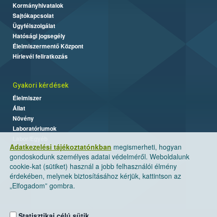
Kormányhivatalok
Sajtókapcsolat
Ügyfélszolgálat
Hatósági jogsegély
Élelmiszermentő Központ
Hírlevél feliratkozás
Gyakori kérdések
Élelmiszer
Állat
Növény
Laboratóriumok
Labor/Egyéb
Adatkezelési tájékoztatónkban
megismerheti, hogyan
gondoskodunk személyes adatai védelméről. Weboldalunk
cookie-kat (sütiket) használ a jobb felhasználói élmény
érdekében, melynek biztosításához kérjük, kattintson az
„Elfogadom” gombra.
Statisztikai célú sütik