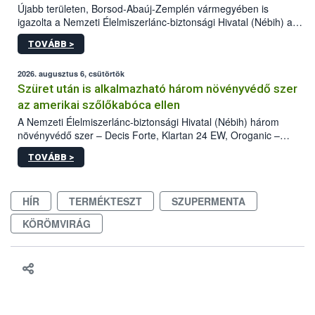
Újabb területen, Borsod-Abaúj-Zemplén vármegyében is
igazolta a Nemzeti Élelmiszerlánc-biztonsági Hivatal (Nébih) a
kőrisrontó karcsúdíszbogár (Agrilus planipennis) jelenlétét. A
TOVÁBB >
kártevőt nem csak színcsapdában találták meg, de már fertőzött
fában is azonosították. A növényvédelmi szakemberek folytatják
az intenzív felderítést, emellett az intézkedéseket a szlovák
2026. augusztus 6, csütörtök
hatósággal is összehangolják a terjedés megállítása érdekében.
Szüret után is alkalmazható három növényvédő szer
az amerikai szőlőkabóca ellen
A Nemzeti Élelmiszerlánc-biztonsági Hivatal (Nébih) három
növényvédő szer – Decis Forte, Klartan 24 EW, Oroganic –
engedélyokiratát módosította, így azok a szüretet követően,
TOVÁBB >
egészen a vesszőérettség (BBCH 91) stádiumáig
felhasználhatóak a szőlőben. A kiterjesztések célja, hogy a korai
érésű szőlőkben is legyen lehetőség a károsító elleni további
HÍR
TERMÉKTESZT
SZUPERMENTA
védekezésre. Az Oroganic készítmény kis kiszerelésben kiskerti
felhasználók számára is elérhető és ökológiai termesztésben is
KÖRÖMVIRÁG
engedélyezett.