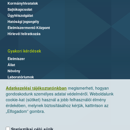
Kormányhivatalok
Sajtókapcsolat
Ügyfélszolgálat
Hatósági jogsegély
Élelmiszermentő Központ
Hírlevél feliratkozás
Gyakori kérdések
Élelmiszer
Állat
Növény
Laboratóriumok
Labor/Egyéb
Adatkezelési tájékoztatónkban
megismerheti, hogyan
gondoskodunk személyes adatai védelméről. Weboldalunk
cookie-kat (sütiket) használ a jobb felhasználói élmény
érdekében, melynek biztosításához kérjük, kattintson az
„Elfogadom” gombra.
Statisztikai célú sütik