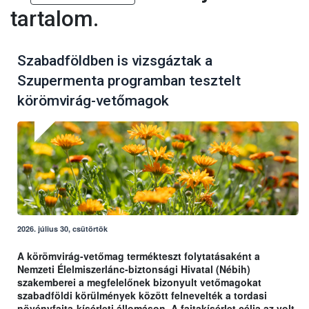
tartalom.
Szabadföldben is vizsgáztak a
Szupermenta programban tesztelt
körömvirág-vetőmagok
2026. július 30, csütörtök
A körömvirág-vetőmag termékteszt folytatásaként a
Nemzeti Élelmiszerlánc-biztonsági Hivatal (Nébih)
szakemberei a megfelelőnek bizonyult vetőmagokat
szabadföldi körülmények között felnevelték a tordasi
növényfajta-kísérleti állomáson. A fajtakísérlet célja az volt,