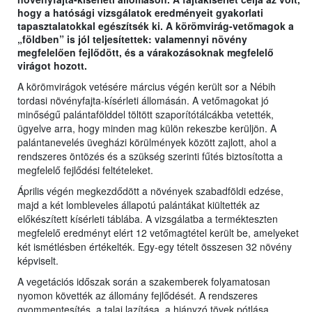
hogy a hatósági vizsgálatok eredményeit gyakorlati
tapasztalatokkal egészítsék ki. A körömvirág-vetőmagok a
„földben” is jól teljesítettek: valamennyi növény
megfelelően fejlődött, és a várakozásoknak megfelelő
virágot hozott.
A körömvirágok vetésére március végén került sor a Nébih
tordasi növényfajta-kísérleti állomásán. A vetőmagokat jó
minőségű palántafölddel töltött szaporítótálcákba vetették,
ügyelve arra, hogy minden mag külön rekeszbe kerüljön. A
palántanevelés üvegházi körülmények között zajlott, ahol a
rendszeres öntözés és a szükség szerinti fűtés biztosította a
megfelelő fejlődési feltételeket.
Április végén megkezdődött a növények szabadföldi edzése,
majd a két lombleveles állapotú palántákat kiültették az
előkészített kísérleti táblába. A vizsgálatba a termékteszten
megfelelő eredményt elért 12 vetőmagtétel került be, amelyeket
két ismétlésben értékelték. Egy-egy tételt összesen 32 növény
képviselt.
A vegetációs időszak során a szakemberek folyamatosan
nyomon követték az állomány fejlődését. A rendszeres
gyommentesítés, a talaj lazítása, a hiányzó tövek pótlása,