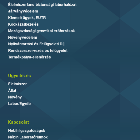
Élelmiszerlánc-biztonsági laborhálózat
Járványvédelem
Kiemelt ügyek, EUTR
Kockázatkezelés
Mezőgazdasági genetikai erőforrások
Növényvédelem
Nyilvántartási és Felügyeleti Díj
Rendszerszervezés és felügyelet
Termékpálya-ellenőrzés
Ügyintézés
Élelmiszer
Állat
Növény
Labor/Egyéb
Kapcsolat
Nébih Igazgatóságok
Nébih Laboratóriumok