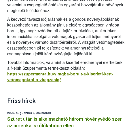
valamint a csepegtető öntözés egyaránt hozzájárult a növények
megfelelő fejlődéséhez.
A kedvező tavaszi időjárásnak és a gondos növényápolásnak
köszönhetően az állomány június elejére egységesen virágba
borult, így megkezdődhetett a fajták értékelése, ami értékes
információkkal szolgál a vetőmagok gyakorlati teljesítményéről
és a növények várható díszítőértékről. A vizsgált vetőmagtételek
összességében jól teljesítettek: valamennyi tételből a
csomagoláson jelölt körömvirágfajta fejlődött ki.
További információk, valamint a kísérlet eredményei elérhetőek
a Nébih Szupermenta termékteszt oldalán:
https://szupermenta.hu/viragba-borult-a-kiserleti-kert-
vetomagoktol-a-viragzasig/
Friss hírek
2026. augusztus 6, csütörtök
Szüret után is alkalmazható három növényvédő szer
az amerikai szőlőkabóca ellen