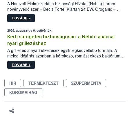
A Nemzeti Élelmiszerlánc-biztonsági Hivatal (Nébih) három
növényvédő szer – Decis Forte, Klartan 24 EW, Oroganic –
engedélyokiratát módosította, így azok a szüretet követően,
TOVÁBB >
egészen a vesszőérettség (BBCH 91) stádiumáig
felhasználhatóak a szőlőben. A kiterjesztések célja, hogy a korai
érésű szőlőkben is legyen lehetőség a károsító elleni további
2026. augusztus 6, csütörtök
védekezésre. Az Oroganic készítmény kis kiszerelésben kiskerti
Kerti sütögetés biztonságosan: a Nébih tanácsai
felhasználók számára is elérhető és ökológiai termesztésben is
nyári grillezéshez
engedélyezett.
A grillezés a nyári étkezések egyik legkedveltebb formája. A
meleg időjárás azonban a kórokozó, romlást okozó baktériumok
gyorsabb szaporodásának is kedvez. A szabadtéri sütögetés
TOVÁBB >
ezért nem csupán a megfelelő sütési technikáról szól: legalább
ilyen fontos az alapanyagok biztonságos kezelése, az alapvető
higiéniai szabályok betartása, a megfelelő hőkezelés, valamint a
HÍR
TERMÉKTESZT
SZUPERMENTA
maradékok szakszerű tárolása. A Nemzeti Élelmiszerlánc-
biztonsági Hivatal (Nébih) Oktatási Programja összegyűjtötte a
KÖRÖMVIRÁG
biztonságos grillezés legfontosabb tudnivalóit.