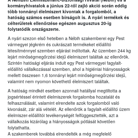
kormányhivatalok a június 22-től zajló akció során eddig
több tonnányi élelmiszert kivontak a forgalomból, a
hatóság számos esetben bírságolt is. A nyári termékek és
célterületek ellenőrzése egészen augusztus 20-ig
folytatódik országszerte.
A nyári szezon első heteiben a Nébih szakemberei egy Pest
vármegyei jégkrém és cukrászati termékeket előállító
létesítménnyel szemben eljárást indítottak. Az üzemben 244 kg
lejárt minőségmegőrzési idejű élelmiszert találtak az ellenőrök.
Szintén hatósági eljárás indult egy Pest vármegyei fagylalt-
előállító vállalkozással szemben, ahol a higiéniai hiányosságok
mellett összesen 1,6 tonnányi lejárt minőségmegőrzési idejű,
valamint nem nyomon követhető élelmiszert találtak.
A hatóság mindkét esetben azonnali hatállyal megtiltotta a
jogsértéssel érintett élelmiszerek forgalomba hozatalát és
felhasználását, valamint elrendelte azok forgalomból való
kivonását, zár alá vételét. Az ellenőrök a fagylalt-előállító üzem
élelmiszer-előállítói tevékenységét felfüggesztették, azt a
vállalkozás kizárólag a hiányosságok pótlását követően
folytathatta.
A szakemberek továbbá elrendelték a még megfelelő