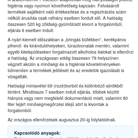
higiénia vagy nyomon követhetőség kapcsán. Felvásárolt
termékek sajátként való értékesítése és a regisztrációs szám
nélküli árusítás csak néhány esetben fordult elő. A hatóság
összesen 520 kg zöldség-gyümölcsöt kivont a forgalomból,
eljárás 6 esetben indult.
A nyári kiemelt időszakban a „bringás büfékben”, kerékpáros
pihenő- és kirándulóhelyeken, túraútvonalak mentén, valamint
egyéb kitelepüléseken forgalmazott alkoholos italokat is ellenőrzi
a hatóság. Az országosan eddig összesen 79 helyszínen
végzett akción a minőségi és a higiéniai követelményeken
túlmenően a termékek jelölését és az eredetük igazolását is
vizsgálták.
Hatósági mintavétel 69 (rozé)borból és különböző sörökből
történt. Mindössze 7 esetben indult eljárás, többek között
hiányos vagy nem megfelelő dokumentáció miatt, valamint 80
liter lejárt minőségmegőrzési idejű sört is kivontak a
forgalomból.
Az országos ellenőrzések augusztus 20-ig folytatódnak.
Kapcsolódó anyagok: