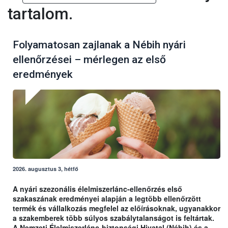
tartalom.
Folyamatosan zajlanak a Nébih nyári
ellenőrzései – mérlegen az első
eredmények
2026. augusztus 3, hétfő
A nyári szezonális élelmiszerlánc-ellenőrzés első
szakaszának eredményei alapján a legtöbb ellenőrzött
termék és vállalkozás megfelel az előírásoknak, ugyanakkor
a szakemberek több súlyos szabálytalanságot is feltártak.
A Nemzeti Élelmiszerlánc-biztonsági Hivatal (Nébih) és a