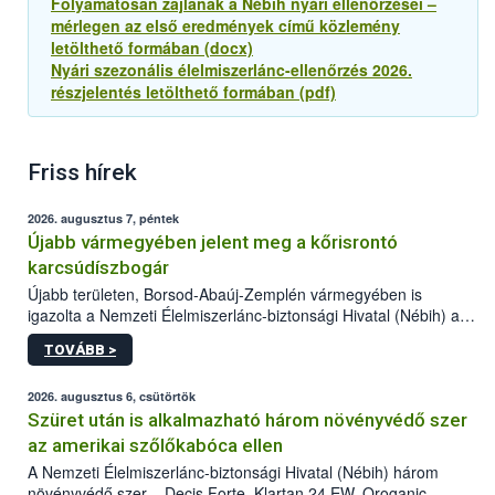
Folyamatosan zajlanak a Nébih nyári ellenőrzései –
mérlegen az első eredmények című közlemény
letölthető formában (docx)
Nyári szezonális élelmiszerlánc-ellenőrzés 2026.
részjelentés letölthető formában (pdf)
Friss hírek
2026. augusztus 7, péntek
Újabb vármegyében jelent meg a kőrisrontó
karcsúdíszbogár
Újabb területen, Borsod-Abaúj-Zemplén vármegyében is
igazolta a Nemzeti Élelmiszerlánc-biztonsági Hivatal (Nébih) a
kőrisrontó karcsúdíszbogár (Agrilus planipennis) jelenlétét. A
TOVÁBB >
kártevőt nem csak színcsapdában találták meg, de már fertőzött
fában is azonosították. A növényvédelmi szakemberek folytatják
az intenzív felderítést, emellett az intézkedéseket a szlovák
2026. augusztus 6, csütörtök
hatósággal is összehangolják a terjedés megállítása érdekében.
Szüret után is alkalmazható három növényvédő szer
az amerikai szőlőkabóca ellen
A Nemzeti Élelmiszerlánc-biztonsági Hivatal (Nébih) három
növényvédő szer – Decis Forte, Klartan 24 EW, Oroganic –