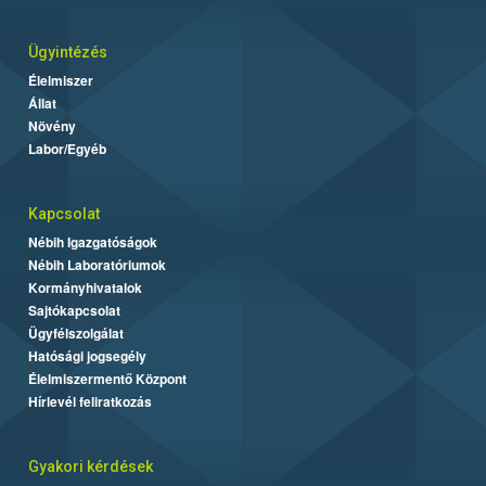
Ügyintézés
Élelmiszer
Állat
Növény
Labor/Egyéb
Kapcsolat
Nébih Igazgatóságok
Nébih Laboratóriumok
Kormányhivatalok
Sajtókapcsolat
Ügyfélszolgálat
Hatósági jogsegély
Élelmiszermentő Központ
Hírlevél feliratkozás
Gyakori kérdések