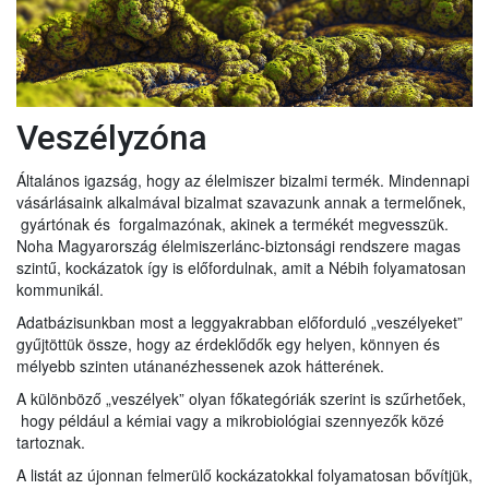
Veszélyzóna
Általános igazság, hogy az élelmiszer bizalmi termék. Mindennapi
vásárlásaink alkalmával bizalmat szavazunk annak a termelőnek,
gyártónak és forgalmazónak, akinek a termékét megvesszük.
Noha Magyarország élelmiszerlánc-biztonsági rendszere magas
szintű, kockázatok így is előfordulnak, amit a Nébih folyamatosan
kommunikál.
Adatbázisunkban most a leggyakrabban előforduló „veszélyeket”
gyűjtöttük össze, hogy az érdeklődők egy helyen, könnyen és
mélyebb szinten utánanézhessenek azok hátterének.
A különböző „veszélyek” olyan főkategóriák szerint is szűrhetőek,
hogy például a kémiai vagy a mikrobiológiai szennyezők közé
tartoznak.
A listát az újonnan felmerülő kockázatokkal folyamatosan bővítjük,