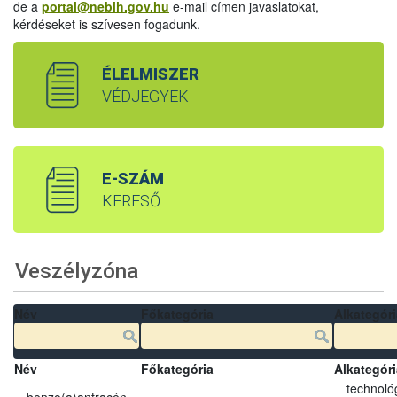
de a
portal@nebih.gov.hu
e-mail címen javaslatokat,
kérdéseket is szívesen fogadunk.
ÉLELMISZER
VÉDJEGYEK
E-SZÁM
KERESŐ
Veszélyzóna
Név
Főkategória
Alkategóri
Név
Főkategória
Alkategóri
technológ