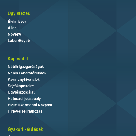
Ügyintézés
Élelmiszer
Állat
Növény
Labor/Egyéb
Kapcsolat
Nébih Igazgatóságok
Nébih Laboratóriumok
Kormányhivatalok
Sajtókapcsolat
Ügyfélszolgálat
Hatósági jogsegély
Élelmiszermentő Központ
Hírlevél feliratkozás
Gyakori kérdések