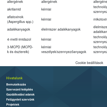
allergének
allergének
allergén
technoló
akrilamid
kémiai
szennye
aflatoxinok
kémiai
mikotoxi
(Aspergillus spp.)
élelmisz
adalékanyagok
élelmiszer adalékanyagok
adaléka
technoló
4-metil-imidazol
kémiai
szennye
3-MCPD (MCPD-
kémiai
technoló
k és észtereik)
veszélyek/szennyezőanyagok
szennye
Cookie beállítások
Hivatalunk
Bemutatkozás
Szervezeti felépítés
Gazdálkodási adatok
Felügyeleti szervünk
Projektek