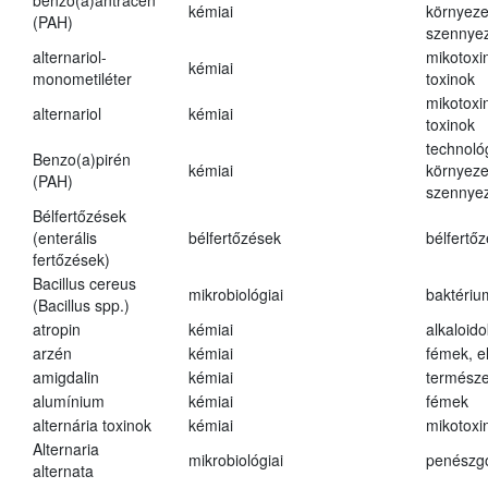
benzo(a)antracén
kémiai
környeze
(PAH)
szennye
alternariol-
mikotoxi
kémiai
monometiléter
toxinok
mikotoxi
alternariol
kémiai
toxinok
technológ
Benzo(a)pirén
kémiai
környeze
(PAH)
szennye
Bélfertőzések
(enterális
bélfertőzések
bélfertő
fertőzések)
Bacillus cereus
mikrobiológiai
baktériu
(Bacillus spp.)
atropin
kémiai
alkaloido
arzén
kémiai
fémek, 
amigdalin
kémiai
természe
alumínium
kémiai
fémek
alternária toxinok
kémiai
mikotoxi
Alternaria
mikrobiológiai
penészg
alternata