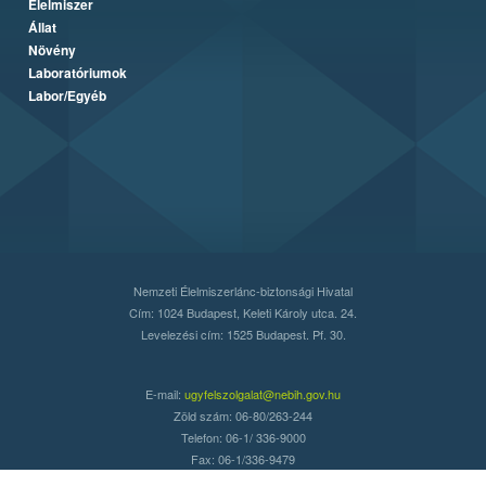
Élelmiszer
Állat
Növény
Laboratóriumok
Labor/Egyéb
Nemzeti Élelmiszerlánc-biztonsági Hivatal
Cím: 1024 Budapest, Keleti Károly utca. 24.
Levelezési cím: 1525 Budapest. Pf. 30.
E-mail:
ugyfelszolgalat@nebih.gov.hu
Zöld szám: 06-80/263-244
Telefon: 06-1/ 336-9000
Fax: 06-1/336-9479