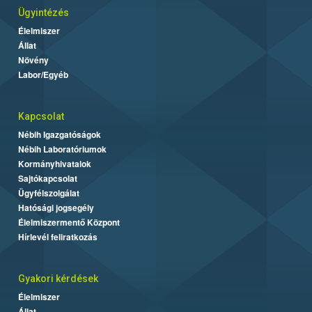
Ügyintézés
Élelmiszer
Állat
Növény
Labor/Egyéb
Kapcsolat
Nébih Igazgatóságok
Nébih Laboratóriumok
Kormányhivatalok
Sajtókapcsolat
Ügyfélszolgálat
Hatósági jogsegély
Élelmiszermentő Központ
Hírlevél feliratkozás
Gyakori kérdések
Élelmiszer
Állat