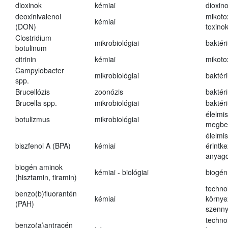
dioxinok
kémiai
dioxin
deoxinivalenol
mikoto
kémiai
(DON)
toxino
Clostridium
mikrobiológiai
baktér
botulinum
citrinin
kémiai
mikoto
Campylobacter
mikrobiológiai
baktér
spp.
Brucellózis
zoonózis
baktér
Brucella spp.
mikrobiológiai
baktér
élelmi
botulizmus
mikrobiológiai
megbe
élelmi
biszfenol A (BPA)
kémiai
érintk
anyago
biogén aminok
kémiai - biológiai
biogén
(hisztamin, tiramin)
techno
benzo(b)fluorantén
kémiai
környe
(PAH)
szenn
techno
benzo(a)antracén