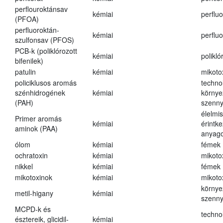
perflouroktánsav
kémiai
perfluo
(PFOA)
perfluoroktán-
kémiai
perfluo
szulfonsav (PFOS)
PCB-k (poliklórozott
kémiai
polikló
bifenilek)
patulin
kémiai
mikoto
policiklusos aromás
techno
szénhidrogének
kémiai
környe
(PAH)
szenn
élelmi
Primer aromás
kémiai
érintk
aminok (PAA)
anyago
ólom
kémiai
fémek
ochratoxin
kémiai
mikoto
nikkel
kémiai
fémek
mikotoxinok
kémiai
mikoto
környe
metil-higany
kémiai
szenn
MCPD-k és
techno
észtereik, glicidil-
kémiai