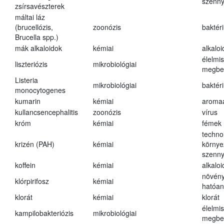
szenn
zsírsavészterek
máltai láz
(brucellózis,
zoonózis
baktér
Brucella spp.)
mák alkaloidok
kémiai
alkalo
élelmi
liszteriózis
mikrobiológiai
megbe
Listeria
mikrobiológiai
baktér
monocytogenes
kumarin
kémiai
aroma
kullancsencephalitis
zoonózis
vírus
króm
kémiai
fémek
techno
krizén (PAH)
kémiai
környe
szenn
koffein
kémiai
alkalo
növény
klórpirifosz
kémiai
hatóa
klorát
kémiai
klorát
élelmi
kampilobakteriózis
mikrobiológiai
megbe