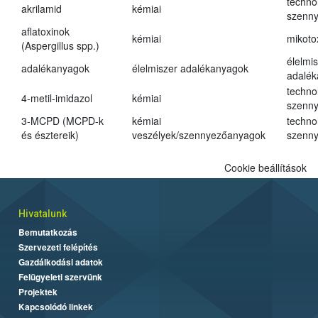
techno
akrilamid
kémiai
szenn
aflatoxinok
kémiai
mikoto
(Aspergillus spp.)
élelmi
adalékanyagok
élelmiszer adalékanyagok
adalé
techno
4-metil-imidazol
kémiai
szenn
3-MCPD (MCPD-k
kémiai
techno
és észtereik)
veszélyek/szennyezőanyagok
szenn
Cookie beállítások
Hivatalunk
Bemutatkozás
Szervezeti felépítés
Gazdálkodási adatok
Felügyeleti szervünk
Projektek
Kapcsolódó linkek