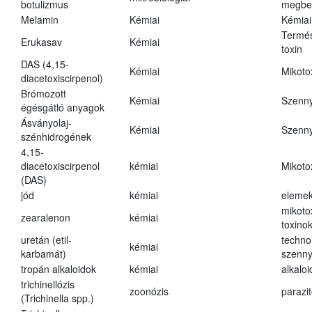
botulizmus
megbe
Melamin
Kémiai
Kémiai
Termés
Erukasav
Kémiai
toxin
DAS (4,15-
Kémiai
Mikoto
diacetoxiscirpenol)
Brómozott
Kémiai
Szenn
égésgátló anyagok
Ásványolaj-
Kémiai
Szenn
szénhidrogének
4,15-
diacetoxiscirpenol
kémiai
Mikoto
(DAS)
jód
kémiai
eleme
mikoto
zearalenon
kémiai
toxino
uretán (etil-
techno
kémiai
karbamát)
szenn
tropán alkaloidok
kémiai
alkalo
trichinellózis
zoonózis
parazit
(Trichinella spp.)