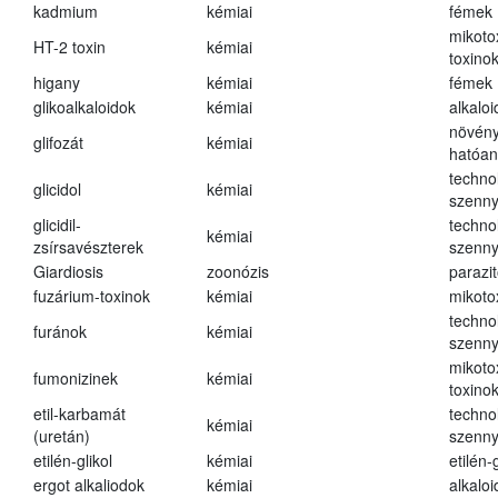
kadmium
kémiai
fémek
mikoto
HT-2 toxin
kémiai
toxino
higany
kémiai
fémek
glikoalkaloidok
kémiai
alkalo
növény
glifozát
kémiai
hatóa
techno
glicidol
kémiai
szenn
glicidil-
techno
kémiai
zsírsavészterek
szenn
Giardiosis
zoonózis
parazit
fuzárium-toxinok
kémiai
mikoto
techno
furánok
kémiai
szenn
mikoto
fumonizinek
kémiai
toxino
etil-karbamát
techno
kémiai
(uretán)
szenn
etilén-glikol
kémiai
etilén-g
ergot alkaliodok
kémiai
alkalo