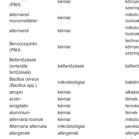
kémiai
környe
(PAH)
szenn
alternariol-
mikoto
kémiai
monometiléter
toxino
mikoto
alternariol
kémiai
toxino
techno
Benzo(a)pirén
kémiai
környe
(PAH)
szenn
Bélfertőzések
(enterális
bélfertőzések
bélfer
fertőzések)
Bacillus cereus
mikrobiológiai
baktér
(Bacillus spp.)
atropin
kémiai
alkalo
arzén
kémiai
fémek,
amigdalin
kémiai
termés
alumínium
kémiai
fémek
alternária toxinok
kémiai
mikoto
Alternaria alternata
mikrobiológiai
penés
allergének
allergének
allerg