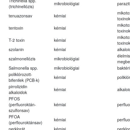
Trichinella spp.
mikrobiológiai
parazi
(trichinellózis)
mikoto
tenuazonsav
kémiai
toxino
mikoto
tentoxin
kémiai
toxino
mikoto
T-2 toxin
kémiai
toxino
szolanin
kémiai
alkaloi
élelmi
szalmonellózis
mikrobiológiai
megbe
Salmonella spp.
mikrobiológiai
baktér
poliklórozott-
kémiai
polikló
bifenilek (PCB-k)
pirrolizidin
kémiai
alkalo
alkaloidok
PFOS
(perfluoroktán-
kémiai
perfluo
szulfonsav)
PFOA
kémiai
perfluo
(perflouroktánsav)
perklorát
kémiai
perklor