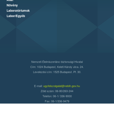
Növény
Laboratóriumok
Labor/Egyéb
Nemzeti Élelmiszerlánc-biztonsági Hivatal
Cím: 1024 Budapest, Keleti Károly utca. 24.
Levelezési cím: 1525 Budapest. Pf. 30.
E-mail:
ugyfelszolgalat@nebih.gov.hu
Zöld szám: 06-80/263-244
Telefon: 06-1/ 336-9000
Fax: 06-1/336-9479