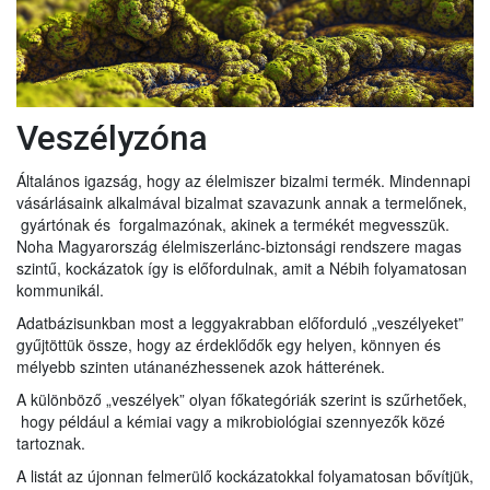
Veszélyzóna
Általános igazság, hogy az élelmiszer bizalmi termék. Mindennapi
vásárlásaink alkalmával bizalmat szavazunk annak a termelőnek,
gyártónak és forgalmazónak, akinek a termékét megvesszük.
Noha Magyarország élelmiszerlánc-biztonsági rendszere magas
szintű, kockázatok így is előfordulnak, amit a Nébih folyamatosan
kommunikál.
Adatbázisunkban most a leggyakrabban előforduló „veszélyeket”
gyűjtöttük össze, hogy az érdeklődők egy helyen, könnyen és
mélyebb szinten utánanézhessenek azok hátterének.
A különböző „veszélyek” olyan főkategóriák szerint is szűrhetőek,
hogy például a kémiai vagy a mikrobiológiai szennyezők közé
tartoznak.
A listát az újonnan felmerülő kockázatokkal folyamatosan bővítjük,