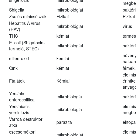
shigellózis
mikrobiológiai
megbe
Shigella
mikrobiológiai
baktér
Zselés minicsészék
Fizikai
Fizikai
Hepatitis A vírus
mikrobiológiai
vírus
(HAV)
THC
kémiai
termés
E. coli (Shigatoxin-
mikrobiológiai
baktér
termelő, STEC)
növény
etilén-oxid
kémiai
hatóa
Cink
kémiai
fémek,
élelmi
Ftalátok
Kémiai
érintk
anyago
Yersinia
mikrobiológia
baktér
enterocolitica
Yersiniosis,
élelmi
mikrobiológia
yersiniózis
megbe
Varroa destruktor
parazita
ektopa
atka
csecsemőkori
élelmi
mikrobiológiai