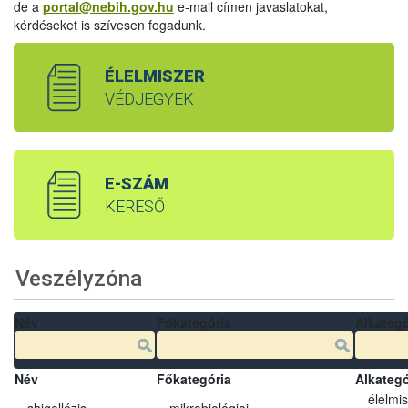
de a
portal@nebih.gov.hu
e-mail címen javaslatokat,
kérdéseket is szívesen fogadunk.
ÉLELMISZER
VÉDJEGYEK
E-SZÁM
KERESŐ
Veszélyzóna
Név
Főkategória
Alkategó
Név
Főkategória
Alkategó
élelmi