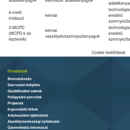
adalékanyagok
élelmiszer adalékanyagok
adalékanya
technológia
4-metil-
kémiai
eredetű
imidazol
szennyező
3-MCPD
technológia
kémiai
(MCPD-k és
eredetű
veszélyek/szennyezőanyagok
észtereik)
szennyező
Cookie beállítások
Hivatalunk
Bemutatkozás
Szervezeti felépítés
Gazdálkodási adatok
Felügyeleti szervünk
Projektek
Kapcsolódó linkek
Adatkezelési tájékoztató
Akadálymentességi nyilatkozat
Üzemeltetési információ