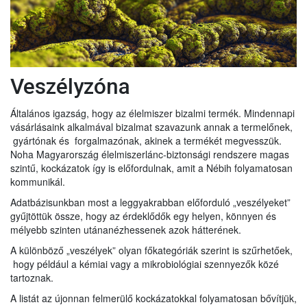
Veszélyzóna
Általános igazság, hogy az élelmiszer bizalmi termék. Mindennapi
vásárlásaink alkalmával bizalmat szavazunk annak a termelőnek,
gyártónak és forgalmazónak, akinek a termékét megvesszük.
Noha Magyarország élelmiszerlánc-biztonsági rendszere magas
szintű, kockázatok így is előfordulnak, amit a Nébih folyamatosan
kommunikál.
Adatbázisunkban most a leggyakrabban előforduló „veszélyeket”
gyűjtöttük össze, hogy az érdeklődők egy helyen, könnyen és
mélyebb szinten utánanézhessenek azok hátterének.
A különböző „veszélyek” olyan főkategóriák szerint is szűrhetőek,
hogy például a kémiai vagy a mikrobiológiai szennyezők közé
tartoznak.
A listát az újonnan felmerülő kockázatokkal folyamatosan bővítjük,