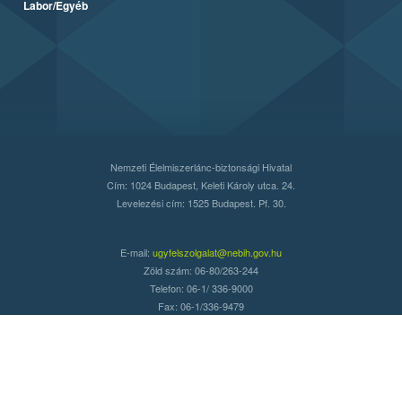
Labor/Egyéb
Nemzeti Élelmiszerlánc-biztonsági Hivatal
Cím: 1024 Budapest, Keleti Károly utca. 24.
Levelezési cím: 1525 Budapest. Pf. 30.
E-mail:
ugyfelszolgalat@nebih.gov.hu
Zöld szám: 06-80/263-244
Telefon: 06-1/ 336-9000
Fax: 06-1/336-9479