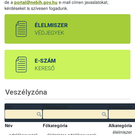
de a
portal@nebih.gov.hu
e-mail címen javaslatokat,
kérdéseket is szívesen fogadunk.
ÉLELMISZER
VÉDJEGYEK
E-SZÁM
KERESŐ
Veszélyzóna
Név
Főkategória
Alkategória
Név
Főkategória
Alkategória
élelmiszer