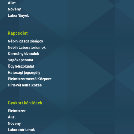
Állat
Növény
Labor/Egyéb
Kapcsolat
Nébih Igazgatóságok
Nébih Laboratóriumok
Kormányhivatalok
Sajtókapcsolat
Ügyfélszolgálat
Hatósági jogsegély
Élelmiszermentő Központ
Hírlevél feliratkozás
Gyakori kérdések
Élelmiszer
Állat
Növény
Laboratóriumok