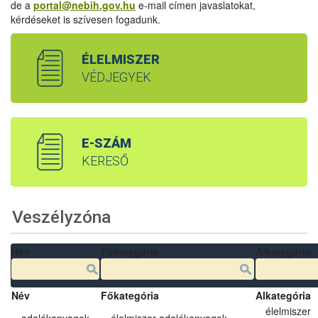
de a
portal@nebih.gov.hu
e-mail címen javaslatokat,
kérdéseket is szívesen fogadunk.
ÉLELMISZER
VÉDJEGYEK
E-SZÁM
KERESŐ
Veszélyzóna
Név
Főkategória
Alkategória
Név
Főkategória
Alkategória
élelmiszer