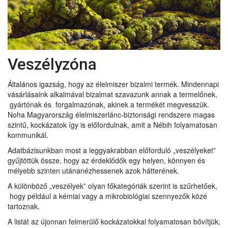
Veszélyzóna
Általános igazság, hogy az élelmiszer bizalmi termék. Mindennapi
vásárlásaink alkalmával bizalmat szavazunk annak a termelőnek,
gyártónak és forgalmazónak, akinek a termékét megvesszük.
Noha Magyarország élelmiszerlánc-biztonsági rendszere magas
szintű, kockázatok így is előfordulnak, amit a Nébih folyamatosan
kommunikál.
Adatbázisunkban most a leggyakrabban előforduló „veszélyeket”
gyűjtöttük össze, hogy az érdeklődők egy helyen, könnyen és
mélyebb szinten utánanézhessenek azok hátterének.
A különböző „veszélyek” olyan főkategóriák szerint is szűrhetőek,
hogy például a kémiai vagy a mikrobiológiai szennyezők közé
tartoznak.
A listát az újonnan felmerülő kockázatokkal folyamatosan bővítjük,