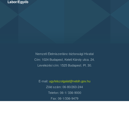
Labor/Egyéb
Nemzeti Élelmiszerlánc-biztonsági Hivatal
Cím: 1024 Budapest, Keleti Károly utca. 24.
Levelezési cím: 1525 Budapest. Pf. 30.
E-mail:
ugyfelszolgalat@nebih.gov.hu
Zöld szám: 06-80/263-244
Telefon: 06-1/ 336-9000
Fax: 06-1/336-9479