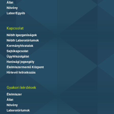
Állat
Növény
Labor/Egyéb
Kapcsolat
Nébih Igazgatóságok
Nébih Laboratóriumok
Kormányhivatalok
Sajtókapcsolat
Ügyfélszolgálat
Hatósági jogsegély
Élelmiszermentő Központ
Hírlevél feliratkozás
Gyakori kérdések
Élelmiszer
Állat
Növény
Laboratóriumok