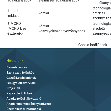
adalékanyagok
élelmiszer adalékanyagok
adalékanya
technológia
4-metil-
kémiai
eredetű
imidazol
szennyező
3-MCPD
technológia
kémiai
(MCPD-k és
eredetű
veszélyek/szennyezőanyagok
észtereik)
szennyező
Cookie beállítások
Hivatalunk
Bemutatkozás
Szervezeti felépítés
Gazdálkodási adatok
Felügyeleti szervünk
Projektek
Kapcsolódó linkek
Adatkezelési tájékoztató
Akadálymentességi nyilatkozat
Üzemeltetési információ