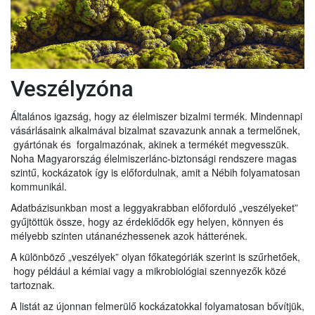
Veszélyzóna
Általános igazság, hogy az élelmiszer bizalmi termék. Mindennapi
vásárlásaink alkalmával bizalmat szavazunk annak a termelőnek,
gyártónak és forgalmazónak, akinek a termékét megvesszük.
Noha Magyarország élelmiszerlánc-biztonsági rendszere magas
szintű, kockázatok így is előfordulnak, amit a Nébih folyamatosan
kommunikál.
Adatbázisunkban most a leggyakrabban előforduló „veszélyeket”
gyűjtöttük össze, hogy az érdeklődők egy helyen, könnyen és
mélyebb szinten utánanézhessenek azok hátterének.
A különböző „veszélyek” olyan főkategóriák szerint is szűrhetőek,
hogy például a kémiai vagy a mikrobiológiai szennyezők közé
tartoznak.
A listát az újonnan felmerülő kockázatokkal folyamatosan bővítjük,