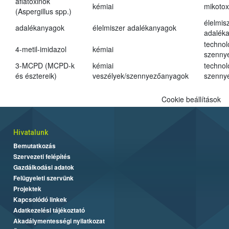
aflatoxinok
kémiai
mikotox
(Aspergillus spp.)
élelmis
adalékanyagok
élelmiszer adalékanyagok
adalék
technol
4-metil-imidazol
kémiai
szenny
3-MCPD (MCPD-k
kémiai
technol
és észtereik)
veszélyek/szennyezőanyagok
szenny
Cookie beállítások
Hivatalunk
Bemutatkozás
Szervezeti felépítés
Gazdálkodási adatok
Felügyeleti szervünk
Projektek
Kapcsolódó linkek
Adatkezelési tájékoztató
Akadálymentességi nyilatkozat