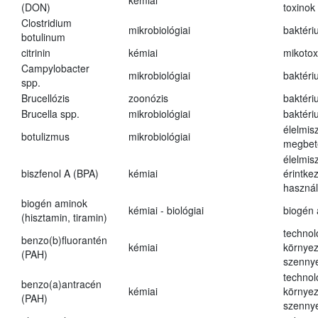
kémiai
(DON)
toxinok
Clostridium
mikrobiológiai
baktéri
botulinum
citrinin
kémiai
mikotox
Campylobacter
mikrobiológiai
baktéri
spp.
Brucellózis
zoonózis
baktéri
Brucella spp.
mikrobiológiai
baktéri
élelmis
botulizmus
mikrobiológiai
megbet
élelmis
biszfenol A (BPA)
kémiai
érintke
használ
biogén aminok
kémiai - biológiai
biogén
(hisztamin, tiramin)
technol
benzo(b)fluorantén
kémiai
környez
(PAH)
szenny
technol
benzo(a)antracén
kémiai
környez
(PAH)
szenny