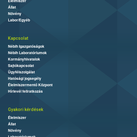
Élelmiszer
Állat
Növény
Labor/Egyéb
Kapcsolat
Nébih Igazgatóságok
Nébih Laboratóriumok
Kormányhivatalok
Sajtókapcsolat
Ügyfélszolgálat
Hatósági jogsegély
Élelmiszermentő Központ
Hírlevél feliratkozás
Gyakori kérdések
Élelmiszer
Állat
Növény
Laboratóriumok