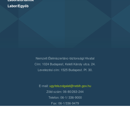
Labor/Egyéb
Nemzeti Élelmiszerlánc-biztonsági Hivatal
Cím: 1024 Budapest, Keleti Károly utca. 24.
Levelezési cím: 1525 Budapest. Pf. 30.
E-mail:
ugyfelszolgalat@nebih.gov.hu
Zöld szám: 06-80/263-244
Telefon: 06-1/ 336-9000
Fax: 06-1/336-9479