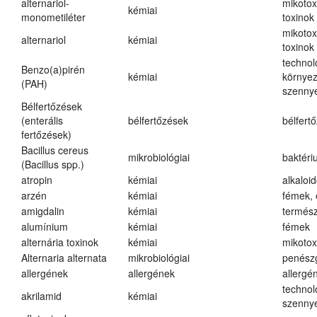
alternariol-
mikotox
kémiai
monometiléter
toxinok
mikotox
alternariol
kémiai
toxinok
technol
Benzo(a)pirén
kémiai
környez
(PAH)
szenny
Bélfertőzések
(enterális
bélfertőzések
bélfert
fertőzések)
Bacillus cereus
mikrobiológiai
baktéri
(Bacillus spp.)
atropin
kémiai
alkaloi
arzén
kémiai
fémek,
amigdalin
kémiai
termész
alumínium
kémiai
fémek
alternária toxinok
kémiai
mikotox
Alternaria alternata
mikrobiológiai
penész
allergének
allergének
allergé
technol
akrilamid
kémiai
szenny