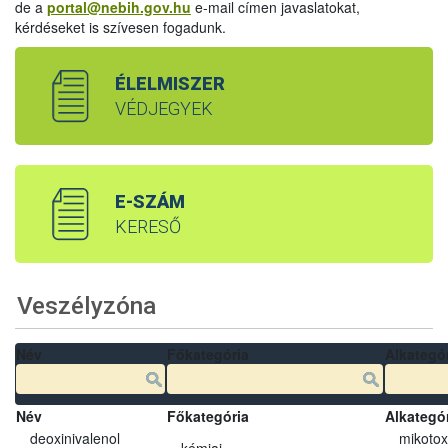
de a
portal@nebih.gov.hu
e-mail címen javaslatokat,
kérdéseket is szívesen fogadunk.
ÉLELMISZER
VÉDJEGYEK
E-SZÁM
KERESŐ
Veszélyzóna
Név
Főkategória
Alkategó
Név
Főkategória
Alkategó
deoxinivalenol
mikotox