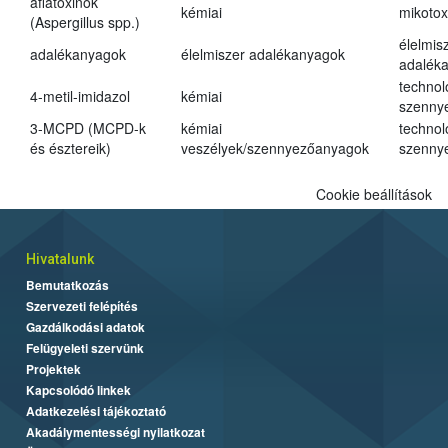
aflatoxinok
kémiai
mikotox
(Aspergillus spp.)
élelmis
adalékanyagok
élelmiszer adalékanyagok
adalék
technol
4-metil-imidazol
kémiai
szenny
3-MCPD (MCPD-k
kémiai
technol
és észtereik)
veszélyek/szennyezőanyagok
szenny
Cookie beállítások
Hivatalunk
Bemutatkozás
Szervezeti felépítés
Gazdálkodási adatok
Felügyeleti szervünk
Projektek
Kapcsolódó linkek
Adatkezelési tájékoztató
Akadálymentességi nyilatkozat