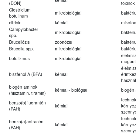
kémiai
(DON)
toxinok
Clostridium
mikrobiológiai
baktéri
botulinum
citrinin
kémiai
mikotox
Campylobacter
mikrobiológiai
baktéri
spp.
Brucellózis
zoonózis
baktéri
Brucella spp.
mikrobiológiai
baktéri
élelmis
botulizmus
mikrobiológiai
megbet
élelmis
biszfenol A (BPA)
kémiai
érintke
használ
biogén aminok
kémiai - biológiai
biogén
(hisztamin, tiramin)
technol
benzo(b)fluorantén
kémiai
környez
(PAH)
szenny
technol
benzo(a)antracén
kémiai
környez
(PAH)
szenny