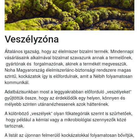
Veszélyzóna
Általános igazság, hogy az élelmiszer bizalmi termék. Mindennapi
vásárlásaink alkalmával bizalmat szavazunk annak a termelőnek,
gyártónak és forgalmazónak, akinek a termékét megvesszük.
Noha Magyarország élelmiszerlánc-biztonsági rendszere magas
szintű, kockázatok így is előfordulnak, amit a Nébih folyamatosan
kommunikál.
Adatbázisunkban most a leggyakrabban előforduló „veszélyeket”
gyűjtöttük össze, hogy az érdeklődők egy helyen, könnyen és
mélyebb szinten utánanézhessenek azok hátterének.
A különböző „veszélyek” olyan főkategóriák szerint is szűrhetőek,
hogy például a kémiai vagy a mikrobiológiai szennyezők közé
tartoznak.
A listát az újonnan felmerülő kockázatokkal folyamatosan bővítjük,