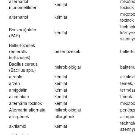
alternariol-
mikotox
kémiai
monometiléter
toxinok
mikotox
alternariol
kémiai
toxinok
technol
Benzo(a)pirén
kémiai
környez
(PAH)
szenny
Bélfertőzések
(enterális
bélfertőzések
bélfert
fertőzések)
Bacillus cereus
mikrobiológiai
baktéri
(Bacillus spp.)
atropin
kémiai
alkaloi
arzén
kémiai
fémek,
amigdalin
kémiai
termész
alumínium
kémiai
fémek
alternária toxinok
kémiai
mikotox
Alternaria alternata
mikrobiológiai
penész
allergének
allergének
allergé
technol
akrilamid
kémiai
szenny