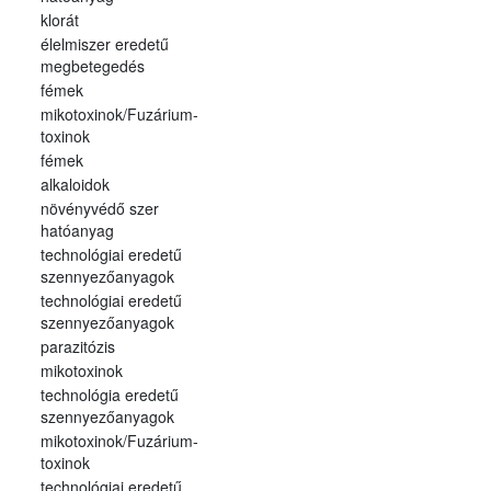
klorát
élelmiszer eredetű
megbetegedés
fémek
mikotoxinok/Fuzárium-
toxinok
fémek
alkaloidok
növényvédő szer
hatóanyag
technológiai eredetű
szennyezőanyagok
technológiai eredetű
szennyezőanyagok
parazitózis
mikotoxinok
technológia eredetű
szennyezőanyagok
mikotoxinok/Fuzárium-
toxinok
technológiai eredetű