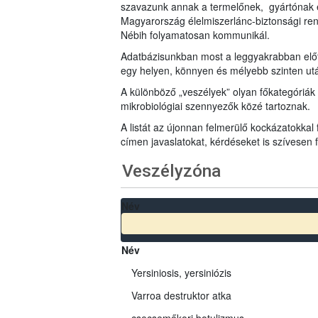
szavazunk annak a termelőnek, gyártónak 
Magyarország élelmiszerlánc-biztonsági ren
Nébih folyamatosan kommunikál.
Adatbázisunkban most a leggyakrabban előfo
egy helyen, könnyen és mélyebb szinten u
A különböző „veszélyek” olyan főkategóriák 
mikrobiológiai szennyezők közé tartoznak.
A listát az újonnan felmerülő kockázatokkal
címen javaslatokat, kérdéseket is szívesen
Veszélyzóna
Név
Név
Yersiniosis, yersiniózis
Varroa destruktor atka
csecsemőkori botulizmus