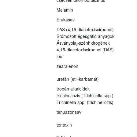
Melamin
Erukasav
DAS (4,15-diacetoxiscirpenol)
Brómozott égésgátló anyagok
Ásványolaj-szénhidrogének
4,15-diacetoxiscirpenol (DAS)
jód
zearalenon
uretán (etil-karbamát)
tropán alkaloidok
trichinellózis (Trichinella spp.)
Trichinella spp. (trichinellózis)
tenuazonsav
tentoxin