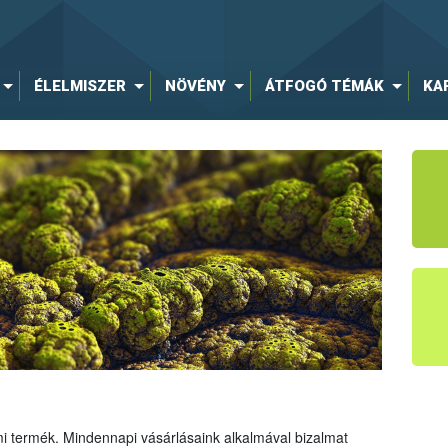
ÉLELMISZER
NÖVÉNY
ÁTFOGÓ TÉMÁK
KA
mi termék. Mindennapi vásárlásaink alkalmával bizalmat