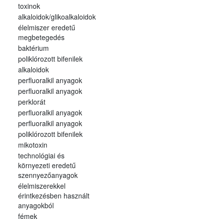
toxinok
alkaloidok/glikoalkaloidok
élelmiszer eredetű
megbetegedés
baktérium
poliklórozott bifenilek
alkaloidok
perfluoralkil anyagok
perfluoralkil anyagok
perklorát
perfluoralkil anyagok
perfluoralkil anyagok
poliklórozott bifenilek
mikotoxin
technológiai és
környezeti eredetű
szennyezőanyagok
élelmiszerekkel
érintkezésben használt
anyagokból
fémek