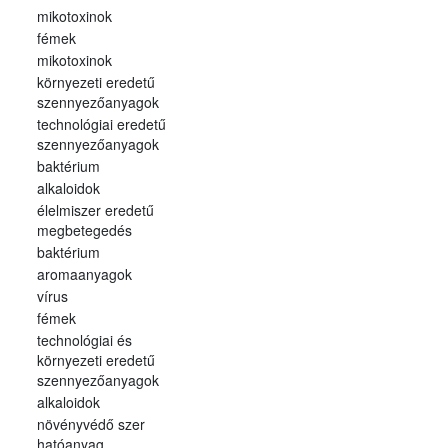
mikotoxinok
fémek
mikotoxinok
környezeti eredetű
szennyezőanyagok
technológiai eredetű
szennyezőanyagok
baktérium
alkaloidok
élelmiszer eredetű
megbetegedés
baktérium
aromaanyagok
vírus
fémek
technológiai és
környezeti eredetű
szennyezőanyagok
alkaloidok
növényvédő szer
hatóanyag