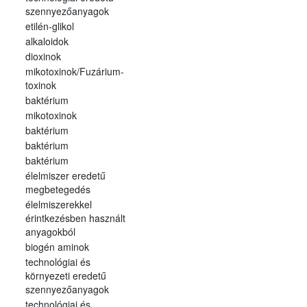
szennyezőanyagok
etilén-glikol
alkaloidok
dioxinok
mikotoxinok/Fuzárium-
toxinok
baktérium
mikotoxinok
baktérium
baktérium
baktérium
élelmiszer eredetű
megbetegedés
élelmiszerekkel
érintkezésben használt
anyagokból
biogén aminok
technológiai és
környezeti eredetű
szennyezőanyagok
technológiai és