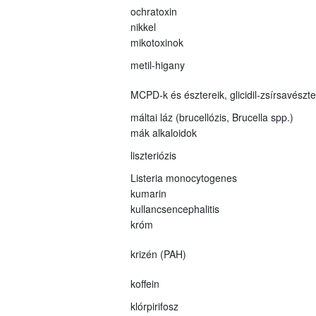
ochratoxin
nikkel
mikotoxinok
metil-higany
MCPD-k és észtereik, glicidil-zsírsavészt
máltai láz (brucellózis, Brucella spp.)
mák alkaloidok
liszteriózis
Listeria monocytogenes
kumarin
kullancsencephalitis
króm
krizén (PAH)
koffein
klórpirifosz