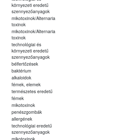
környezeti eredetű
szennyezőanyagok
mikotoxinok/Alternaria
toxinok
mikotoxinok/Alternaria
toxinok
technológiai és
környezeti eredetű
szennyezőanyagok
bélfertőzések
baktérium
alkaloidok
fémek, elemek
természetes eredetű
fémek
mikotoxinok
penészgombák
allergének
technológiai eredetű
szennyezőanyagok
mikotoxinok