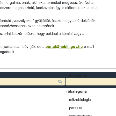
és forgalmazónak, akinek a termékét megvesszük. Noha
dszere magas szintű, kockázatok így is előfordulnak, amit a
rduló „veszélyeket” gyűjtöttük össze, hogy az érdeklődők
tánanézhessenek azok hátterének.
szerint is szűrhetőek, hogy például a kémiai vagy a
 folyamatosan bővítjük, de a
portal@nebih.gov.hu
e-mail
 fogadunk.
Főkategória
Főkategória
mikrobiológia
parazita
mikrobiológiai