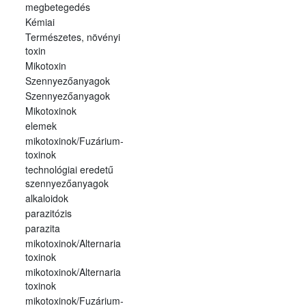
megbetegedés
Kémiai
Természetes, növényi
toxin
Mikotoxin
Szennyezőanyagok
Szennyezőanyagok
Mikotoxinok
elemek
mikotoxinok/Fuzárium-
toxinok
technológiai eredetű
szennyezőanyagok
alkaloidok
parazitózis
parazita
mikotoxinok/Alternaria
toxinok
mikotoxinok/Alternaria
toxinok
mikotoxinok/Fuzárium-