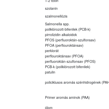
T-2 toxin
szolanin
szalmonellózis
Salmonella spp.
poliklórozott-bifenilek (PCB-k)
pirrolizidin alkaloidok
PFOS (perfluoroktán-szulfonsav)
PFOA (perflouroktánsav)
perklorát
perflouroktánsav (PFOA)
perfluoroktán-szulfonsav (PFOS)
PCB-k (poliklórozott bifenilek)
patulin
policiklusos aromás szénhidrogének (PAH
Primer aromás aminok (PAA)
ólom