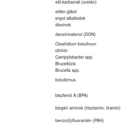
etil-karbamát (uretán)
etilén-glikol
ergot alkaliodok
dioxinok
deoxinivalenol (DON)
Clostridium botulinum
citrinin
Campylobacter spp.
Brucellózis
Brucella spp.
botulizmus
biszfenol A (BPA)
biogén aminok (hisztamin, tiramin)
benzo(b)fluorantén (PAH)