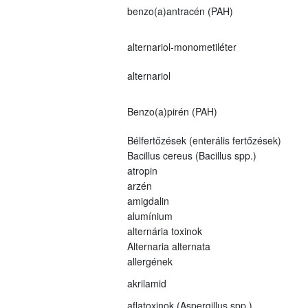
benzo(a)antracén (PAH)
alternariol-monometiléter
alternariol
Benzo(a)pirén (PAH)
Bélfertőzések (enterális fertőzések)
Bacillus cereus (Bacillus spp.)
atropin
arzén
amigdalin
alumínium
alternária toxinok
Alternaria alternata
allergének
akrilamid
aflatoxinok (Aspergillus spp.)