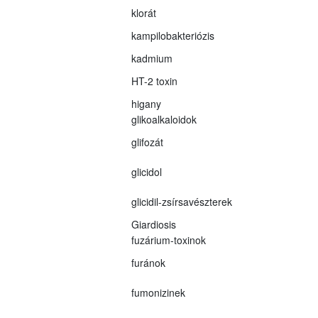
klorát
kampilobakteriózis
kadmium
HT-2 toxin
higany
glikoalkaloidok
glifozát
glicidol
glicidil-zsírsavészterek
Giardiosis
fuzárium-toxinok
furánok
fumonizinek