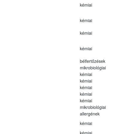
kémiai
kémiai
kémiai
kémiai
bélfertőzések
mikrobiológiai
kémiai
kémiai
kémiai
kémiai
kémiai
mikrobiológiai
allergének
kémiai
kémiai