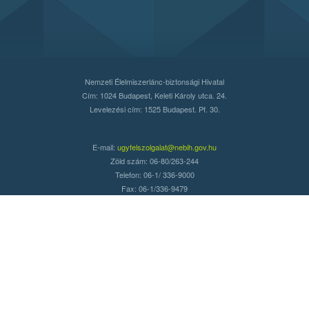
Nemzeti Élelmiszerlánc-biztonsági Hivatal
Cím: 1024 Budapest, Keleti Károly utca. 24.
Levelezési cím: 1525 Budapest. Pf. 30.
E-mail:
ugyfelszolgalat@nebih.gov.hu
Zöld szám: 06-80/263-244
Telefon: 06-1/ 336-9000
Fax: 06-1/336-9479