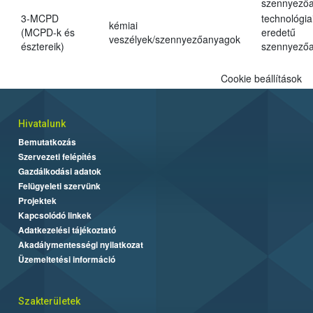
szennyező
3-MCPD
technológia
kémiai
(MCPD-k és
eredetű
veszélyek/szennyezőanyagok
észtereik)
szennyező
Cookie beállítások
Hivatalunk
Bemutatkozás
Szervezeti felépítés
Gazdálkodási adatok
Felügyeleti szervünk
Projektek
Kapcsolódó linkek
Adatkezelési tájékoztató
Akadálymentességi nyilatkozat
Üzemeltetési információ
Szakterületek