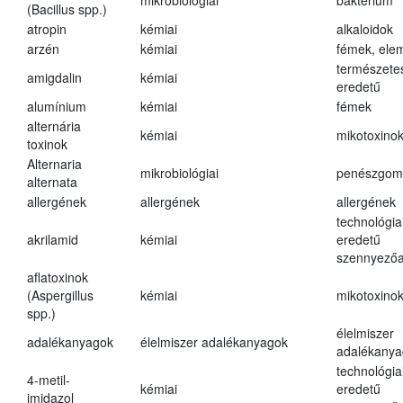
mikrobiológiai
baktérium
(Bacillus spp.)
atropin
kémiai
alkaloidok
arzén
kémiai
fémek, ele
természete
amigdalin
kémiai
eredetű
alumínium
kémiai
fémek
alternária
kémiai
mikotoxino
toxinok
Alternaria
mikrobiológiai
penészgom
alternata
allergének
allergének
allergének
technológia
akrilamid
kémiai
eredetű
szennyező
aflatoxinok
(Aspergillus
kémiai
mikotoxino
spp.)
élelmiszer
adalékanyagok
élelmiszer adalékanyagok
adalékanya
technológia
4-metil-
kémiai
eredetű
imidazol