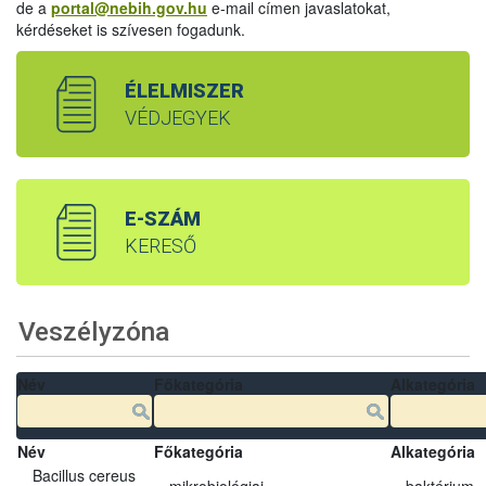
de a
portal@nebih.gov.hu
e-mail címen javaslatokat,
kérdéseket is szívesen fogadunk.
ÉLELMISZER
VÉDJEGYEK
E-SZÁM
KERESŐ
Veszélyzóna
Név
Főkategória
Alkategória
Név
Főkategória
Alkategória
Bacillus cereus