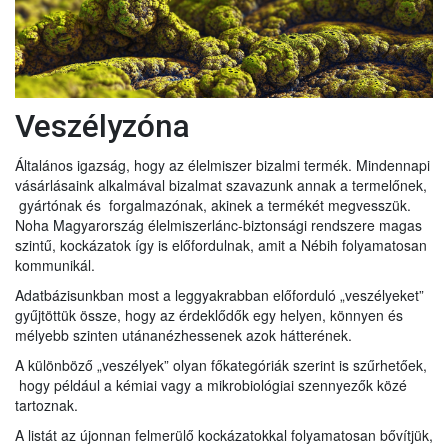
Veszélyzóna
Általános igazság, hogy az élelmiszer bizalmi termék. Mindennapi
vásárlásaink alkalmával bizalmat szavazunk annak a termelőnek,
gyártónak és forgalmazónak, akinek a termékét megvesszük.
Noha Magyarország élelmiszerlánc-biztonsági rendszere magas
szintű, kockázatok így is előfordulnak, amit a Nébih folyamatosan
kommunikál.
Adatbázisunkban most a leggyakrabban előforduló „veszélyeket”
gyűjtöttük össze, hogy az érdeklődők egy helyen, könnyen és
mélyebb szinten utánanézhessenek azok hátterének.
A különböző „veszélyek” olyan főkategóriák szerint is szűrhetőek,
hogy például a kémiai vagy a mikrobiológiai szennyezők közé
tartoznak.
A listát az újonnan felmerülő kockázatokkal folyamatosan bővítjük,