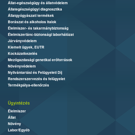
Állat-egészségügy és állatvédelem
Állategészségügyi diagnosztika
Állatgyógyászati termékek
Borászat és alkoholos italok
Élelmiszer- és takarmánybiztonság
Élelmiszerlánc-biztonsági laborhálózat
Járványvédelem
Kiemelt ügyek, EUTR
Kockázatkezelés
Mezőgazdasági genetikai erőforrások
Növényvédelem
Nyilvántartási és Felügyeleti Díj
Rendszerszervezés és felügyelet
Termékpálya-ellenőrzés
Ügyintézés
Élelmiszer
Állat
Növény
Labor/Egyéb