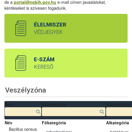
de a
portal@nebih.gov.hu
e-mail címen javaslatokat,
kérdéseket is szívesen fogadunk.
ÉLELMISZER
VÉDJEGYEK
E-SZÁM
KERESŐ
Veszélyzóna
Név
Főkategória
Alkategória
Név
Főkategória
Alkategória
Bacillus cereus