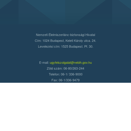
Nemzeti Élelmiszerlánc-biztonsági Hivatal
Cím: 1024 Budapest, Keleti Károly utca. 24.
Levelezési cím: 1525 Budapest. Pf. 30.
E-mail:
ugyfelszolgalat@nebih.gov.hu
Zöld szám: 06-80/263-244
Telefon: 06-1/ 336-9000
Fax: 06-1/336-9479