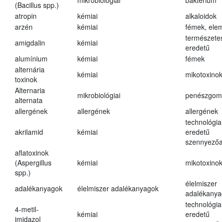
mikrobiológiai
baktérium
(Bacillus spp.)
atropin
kémiai
alkaloidok
arzén
kémiai
fémek, ele
természete
amigdalin
kémiai
eredetű
alumínium
kémiai
fémek
alternária
kémiai
mikotoxino
toxinok
Alternaria
mikrobiológiai
penészgom
alternata
allergének
allergének
allergének
technológia
akrilamid
kémiai
eredetű
szennyező
aflatoxinok
(Aspergillus
kémiai
mikotoxino
spp.)
élelmiszer
adalékanyagok
élelmiszer adalékanyagok
adalékanya
technológia
4-metil-
kémiai
eredetű
imidazol