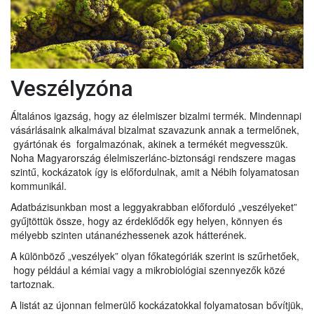
Veszélyzóna
Általános igazság, hogy az élelmiszer bizalmi termék. Mindennapi
vásárlásaink alkalmával bizalmat szavazunk annak a termelőnek,
gyártónak és forgalmazónak, akinek a termékét megvesszük.
Noha Magyarország élelmiszerlánc-biztonsági rendszere magas
szintű, kockázatok így is előfordulnak, amit a Nébih folyamatosan
kommunikál.
Adatbázisunkban most a leggyakrabban előforduló „veszélyeket”
gyűjtöttük össze, hogy az érdeklődők egy helyen, könnyen és
mélyebb szinten utánanézhessenek azok hátterének.
A különböző „veszélyek” olyan főkategóriák szerint is szűrhetőek,
hogy például a kémiai vagy a mikrobiológiai szennyezők közé
tartoznak.
A listát az újonnan felmerülő kockázatokkal folyamatosan bővítjük,