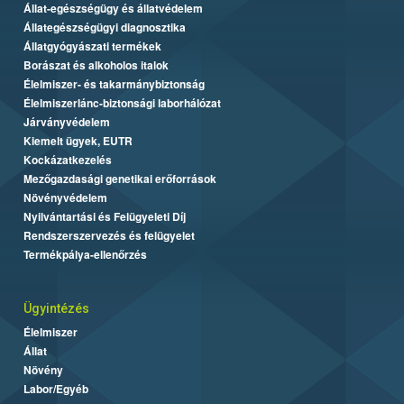
Állat-egészségügy és állatvédelem
Állategészségügyi diagnosztika
Állatgyógyászati termékek
Borászat és alkoholos italok
Élelmiszer- és takarmánybiztonság
Élelmiszerlánc-biztonsági laborhálózat
Járványvédelem
Kiemelt ügyek, EUTR
Kockázatkezelés
Mezőgazdasági genetikai erőforrások
Növényvédelem
Nyilvántartási és Felügyeleti Díj
Rendszerszervezés és felügyelet
Termékpálya-ellenőrzés
Ügyintézés
Élelmiszer
Állat
Növény
Labor/Egyéb