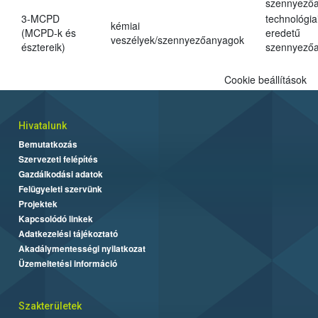
szennyező
3-MCPD
technológia
kémiai
(MCPD-k és
eredetű
veszélyek/szennyezőanyagok
észtereik)
szennyező
Cookie beállítások
Hivatalunk
Bemutatkozás
Szervezeti felépítés
Gazdálkodási adatok
Felügyeleti szervünk
Projektek
Kapcsolódó linkek
Adatkezelési tájékoztató
Akadálymentességi nyilatkozat
Üzemeltetési információ
Szakterületek