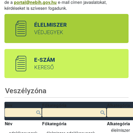
de a
portal@nebih.gov.hu
e-mail címen javaslatokat,
kérdéseket is szívesen fogadunk.
ÉLELMISZER
VÉDJEGYEK
E-SZÁM
KERESŐ
Veszélyzóna
Név
Főkategória
Alkategória
Név
Főkategória
Alkategória
élelmiszer