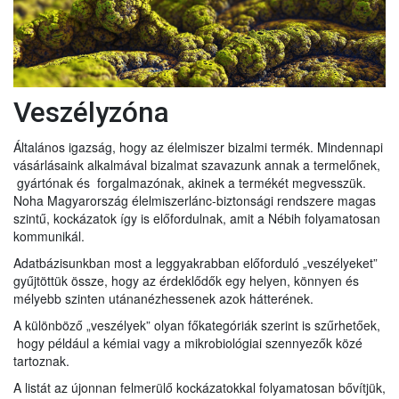
Veszélyzóna
Általános igazság, hogy az élelmiszer bizalmi termék. Mindennapi
vásárlásaink alkalmával bizalmat szavazunk annak a termelőnek,
gyártónak és forgalmazónak, akinek a termékét megvesszük.
Noha Magyarország élelmiszerlánc-biztonsági rendszere magas
szintű, kockázatok így is előfordulnak, amit a Nébih folyamatosan
kommunikál.
Adatbázisunkban most a leggyakrabban előforduló „veszélyeket”
gyűjtöttük össze, hogy az érdeklődők egy helyen, könnyen és
mélyebb szinten utánanézhessenek azok hátterének.
A különböző „veszélyek” olyan főkategóriák szerint is szűrhetőek,
hogy például a kémiai vagy a mikrobiológiai szennyezők közé
tartoznak.
A listát az újonnan felmerülő kockázatokkal folyamatosan bővítjük,