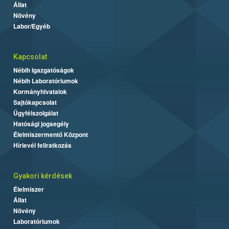
Állat
Növény
Labor/Egyéb
Kapcsolat
Nébih Igazgatóságok
Nébih Laboratóriumok
Kormányhivatalok
Sajtókapcsolat
Ügyfélszolgálat
Hatósági jogsegély
Élelmiszermentő Központ
Hírlevél feliratkozás
Gyakori kérdések
Élelmiszer
Állat
Növény
Laboratóriumok