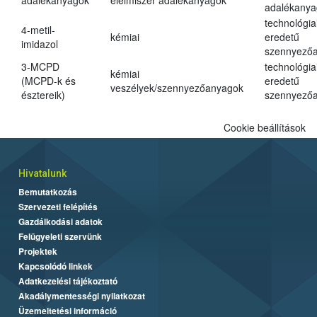
adalékanyagok
élelmiszer adalékanyagok
adalékanya
technológia
4-metil-
kémiai
eredetű
imidazol
szennyező
3-MCPD
technológia
kémiai
(MCPD-k és
eredetű
veszélyek/szennyezőanyagok
észtereik)
szennyező
Cookie beállítások
Hivatalunk
Bemutatkozás
Szervezeti felépítés
Gazdálkodási adatok
Felügyeleti szervünk
Projektek
Kapcsolódó linkek
Adatkezelési tájékoztató
Akadálymentességi nyilatkozat
Üzemeltetési információ