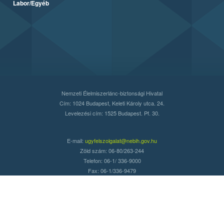
Labor/Egyéb
Nemzeti Élelmiszerlánc-biztonsági Hivatal
Cím: 1024 Budapest, Keleti Károly utca. 24.
Levelezési cím: 1525 Budapest. Pf. 30.
E-mail:
ugyfelszolgalat@nebih.gov.hu
Zöld szám: 06-80/263-244
Telefon: 06-1/ 336-9000
Fax: 06-1/336-9479