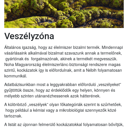
Veszélyzóna
Általános igazság, hogy az élelmiszer bizalmi termék. Mindennapi
vásárlásaink alkalmával bizalmat szavazunk annak a termelőnek,
gyártónak és forgalmazónak, akinek a termékét megvesszük.
Noha Magyarország élelmiszerlánc-biztonsági rendszere magas
szintű, kockázatok így is előfordulnak, amit a Nébih folyamatosan
kommunikál.
Adatbázisunkban most a leggyakrabban előforduló „veszélyeket”
gyűjtöttük össze, hogy az érdeklődők egy helyen, könnyen és
mélyebb szinten utánanézhessenek azok hátterének.
A különböző „veszélyek” olyan főkategóriák szerint is szűrhetőek,
hogy például a kémiai vagy a mikrobiológiai szennyezők közé
tartoznak.
A listát az újonnan felmerülő kockázatokkal folyamatosan bővítjük,