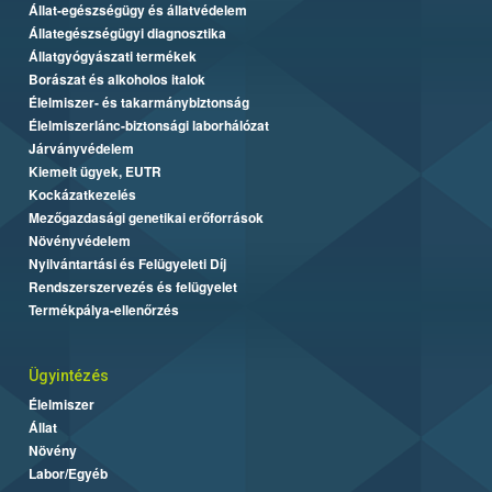
Állat-egészségügy és állatvédelem
Állategészségügyi diagnosztika
Állatgyógyászati termékek
Borászat és alkoholos italok
Élelmiszer- és takarmánybiztonság
Élelmiszerlánc-biztonsági laborhálózat
Járványvédelem
Kiemelt ügyek, EUTR
Kockázatkezelés
Mezőgazdasági genetikai erőforrások
Növényvédelem
Nyilvántartási és Felügyeleti Díj
Rendszerszervezés és felügyelet
Termékpálya-ellenőrzés
Ügyintézés
Élelmiszer
Állat
Növény
Labor/Egyéb