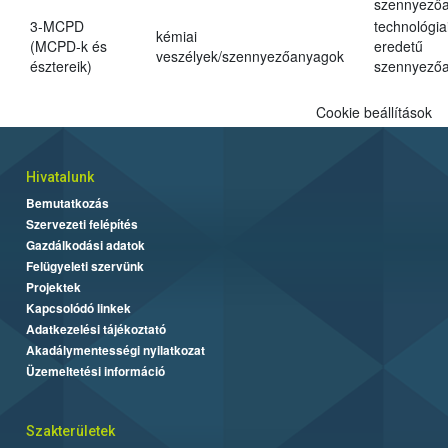
szennyező
3-MCPD
technológia
kémiai
(MCPD-k és
eredetű
veszélyek/szennyezőanyagok
észtereik)
szennyező
Cookie beállítások
Hivatalunk
Bemutatkozás
Szervezeti felépítés
Gazdálkodási adatok
Felügyeleti szervünk
Projektek
Kapcsolódó linkek
Adatkezelési tájékoztató
Akadálymentességi nyilatkozat
Üzemeltetési információ
Szakterületek