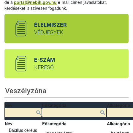
de a
portal@nebih.gov.hu
e-mail címen javaslatokat,
kérdéseket is szívesen fogadunk.
ÉLELMISZER
VÉDJEGYEK
E-SZÁM
KERESŐ
Veszélyzóna
Név
Főkategória
Alkategória
Név
Főkategória
Alkategória
Bacillus cereus