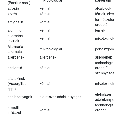
mikrobiológiai
baktérium
(Bacillus spp.)
atropin
kémiai
alkaloidok
arzén
kémiai
fémek, ele
természete
amigdalin
kémiai
eredetű
alumínium
kémiai
fémek
alternária
kémiai
mikotoxino
toxinok
Alternaria
mikrobiológiai
penészgom
alternata
allergének
allergének
allergének
technológia
akrilamid
kémiai
eredetű
szennyező
aflatoxinok
(Aspergillus
kémiai
mikotoxino
spp.)
élelmiszer
adalékanyagok
élelmiszer adalékanyagok
adalékanya
technológia
4-metil-
kémiai
eredetű
imidazol