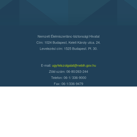
Nemzeti Élelmiszerlánc-biztonsági Hivatal
Cím: 1024 Budapest, Keleti Károly utca. 24.
Levelezési cím: 1525 Budapest. Pf. 30.
E-mail:
ugyfelszolgalat@nebih.gov.hu
Zöld szám: 06-80/263-244
Telefon: 06-1/ 336-9000
Fax: 06-1/336-9479