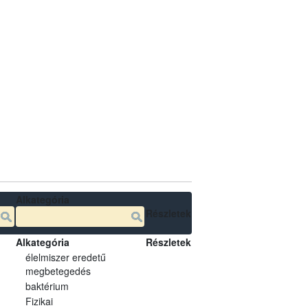
Alkategória
Részletek
Alkategória
Részletek
élelmiszer eredetű
megbetegedés
baktérium
Fizikai