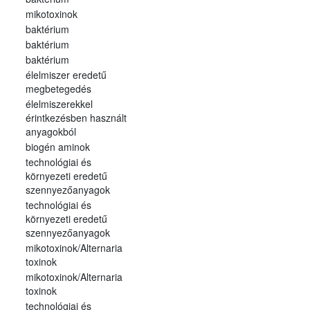
mikotoxinok
baktérium
baktérium
baktérium
élelmiszer eredetű
megbetegedés
élelmiszerekkel
érintkezésben használt
anyagokból
biogén aminok
technológiai és
környezeti eredetű
szennyezőanyagok
technológiai és
környezeti eredetű
szennyezőanyagok
mikotoxinok/Alternaria
toxinok
mikotoxinok/Alternaria
toxinok
technológiai és