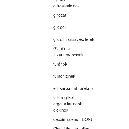
glikoalkaloidok
glifozát
glicidol
glicidil-zsírsavészterek
Giardiosis
fuzárium-toxinok
furánok
fumonizinek
etil-karbamát (uretán)
etilén-glikol
ergot alkaliodok
dioxinok
deoxinivalenol (DON)
Clostridium botulinum