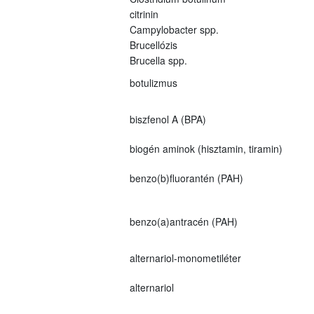
citrinin
Campylobacter spp.
Brucellózis
Brucella spp.
botulizmus
biszfenol A (BPA)
biogén aminok (hisztamin, tiramin)
benzo(b)fluorantén (PAH)
benzo(a)antracén (PAH)
alternariol-monometiléter
alternariol