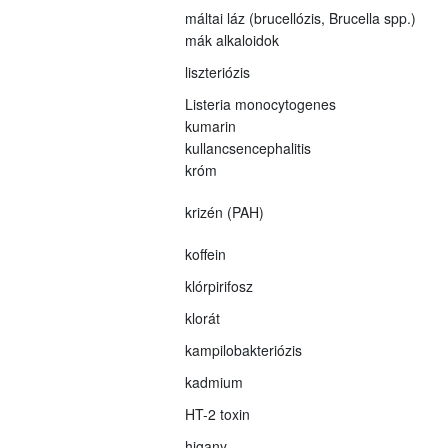
máltai láz (brucellózis, Brucella spp.)
mák alkaloidok
liszteriózis
Listeria monocytogenes
kumarin
kullancsencephalitis
króm
krizén (PAH)
koffein
klórpirifosz
klorát
kampilobakteriózis
kadmium
HT-2 toxin
higany