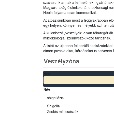
szavazunk annak a termelőnek, gyártónak 
Magyarország élelmiszerlánc-biztonsági ren
Nébih folyamatosan kommunikál.
Adatbázisunkban most a leggyakrabban előfo
egy helyen, könnyen és mélyebb szinten u
A különböző „veszélyek” olyan főkategóriák 
mikrobiológiai szennyezők közé tartoznak.
A listát az újonnan felmerülő kockázatokkal
címen javaslatokat, kérdéseket is szívesen
Veszélyzóna
Név
Név
shigellózis
Shigella
Zselés minicsészék