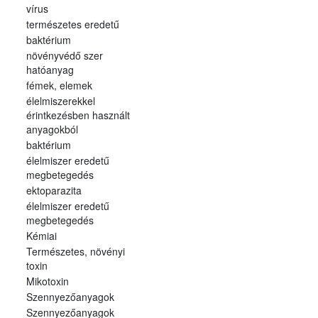
vírus
természetes eredetű
baktérium
növényvédő szer
hatóanyag
fémek, elemek
élelmiszerekkel
érintkezésben használt
anyagokból
baktérium
élelmiszer eredetű
megbetegedés
ektoparazita
élelmiszer eredetű
megbetegedés
Kémiai
Természetes, növényi
toxin
Mikotoxin
Szennyezőanyagok
Szennyezőanyagok