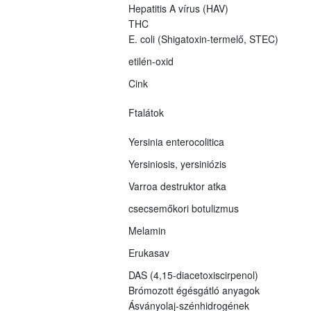
Hepatitis A vírus (HAV)
THC
E. coli (Shigatoxin-termelő, STEC)
etilén-oxid
Cink
Ftalátok
Yersinia enterocolitica
Yersiniosis, yersiniózis
Varroa destruktor atka
csecsemőkori botulizmus
Melamin
Erukasav
DAS (4,15-diacetoxiscirpenol)
Brómozott égésgátló anyagok
Ásványolaj-szénhidrogének