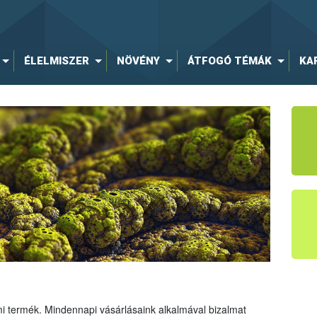
ÉLELMISZER
NÖVÉNY
ÁTFOGÓ TÉMÁK
KA
mi termék. Mindennapi vásárlásaink alkalmával bizalmat