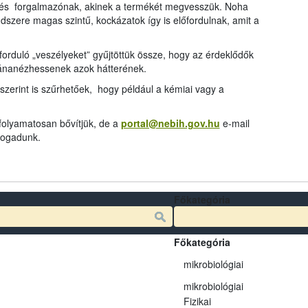
és forgalmazónak, akinek a termékét megvesszük. Noha
dszere magas szintű, kockázatok így is előfordulnak, amit a
rduló „veszélyeket” gyűjtöttük össze, hogy az érdeklődők
tánanézhessenek azok hátterének.
szerint is szűrhetőek, hogy például a kémiai vagy a
 folyamatosan bővítjük, de a
portal@nebih.gov.hu
e-mail
 fogadunk.
Főkategória
Főkategória
mikrobiológiai
mikrobiológiai
Fizikai