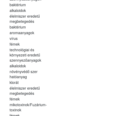
baktérium
alkaloidok
élelmiszer eredetű
megbetegedés
baktérium
aromaanyagok
vírus
fémek
technológiai és
környezeti eredetű
szennyezőanyagok
alkaloidok
növényvédő szer
hatóanyag
klorát
élelmiszer eredetű
megbetegedés
fémek
mikotoxinok/Fuzárium-
toxinok
fémek