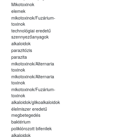
Mikotoxinok
elemek
mikotoxinok/Fuzárium-
toxinok
technológiai eredetű
szennyezőanyagok
alkaloidok
parazitózis
parazita
mikotoxinok/Alternaria
toxinok
mikotoxinok/Alternaria
toxinok
mikotoxinok/Fuzárium-
toxinok
alkaloidok/glikoalkaloidok
élelmiszer eredetű
megbetegedés
baktérium
poliklórozott bifenilek
alkaloidok