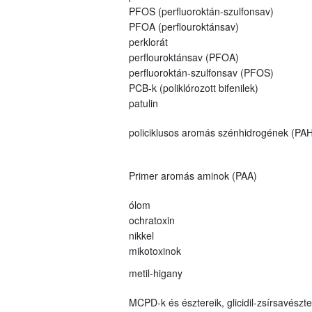
PFOS (perfluoroktán-szulfonsav)
PFOA (perflouroktánsav)
perklorát
perflouroktánsav (PFOA)
perfluoroktán-szulfonsav (PFOS)
PCB-k (poliklórozott bifenilek)
patulin
policiklusos aromás szénhidrogének (PAH
Primer aromás aminok (PAA)
ólom
ochratoxin
nikkel
mikotoxinok
metil-higany
MCPD-k és észtereik, glicidil-zsírsavészt