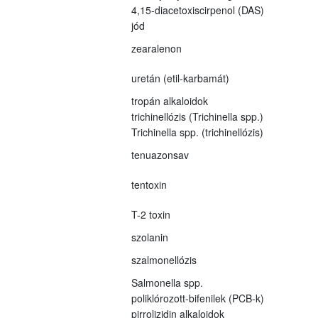
4,15-diacetoxiscirpenol (DAS)
jód
zearalenon
uretán (etil-karbamát)
tropán alkaloidok
trichinellózis (Trichinella spp.)
Trichinella spp. (trichinellózis)
tenuazonsav
tentoxin
T-2 toxin
szolanin
szalmonellózis
Salmonella spp.
poliklórozott-bifenilek (PCB-k)
pirrolizidin alkaloidok