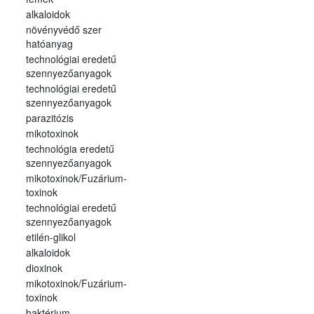
alkaloidok
növényvédő szer
hatóanyag
technológiai eredetű
szennyezőanyagok
technológiai eredetű
szennyezőanyagok
parazitózis
mikotoxinok
technológia eredetű
szennyezőanyagok
mikotoxinok/Fuzárium-
toxinok
technológiai eredetű
szennyezőanyagok
etilén-glikol
alkaloidok
dioxinok
mikotoxinok/Fuzárium-
toxinok
baktérium