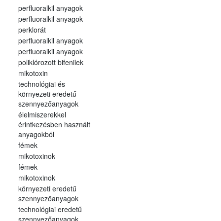
perfluoralkil anyagok
perfluoralkil anyagok
perklorát
perfluoralkil anyagok
perfluoralkil anyagok
poliklórozott bifenilek
mikotoxin
technológiai és
környezeti eredetű
szennyezőanyagok
élelmiszerekkel
érintkezésben használt
anyagokból
fémek
mikotoxinok
fémek
mikotoxinok
környezeti eredetű
szennyezőanyagok
technológiai eredetű
szennyezőanyagok