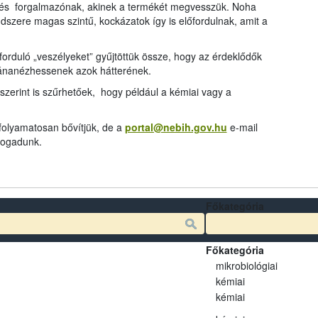
és forgalmazónak, akinek a termékét megvesszük. Noha
dszere magas szintű, kockázatok így is előfordulnak, amit a
rduló „veszélyeket” gyűjtöttük össze, hogy az érdeklődők
tánanézhessenek azok hátterének.
szerint is szűrhetőek, hogy például a kémiai vagy a
 folyamatosan bővítjük, de a
portal@nebih.gov.hu
e-mail
 fogadunk.
Főkategória
Főkategória
mikrobiológiai
kémiai
kémiai