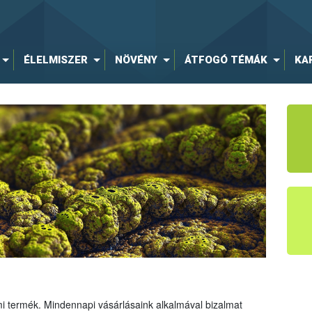
ÉLELMISZER
NÖVÉNY
ÁTFOGÓ TÉMÁK
KA
mi termék. Mindennapi vásárlásaink alkalmával bizalmat