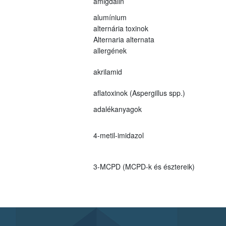
amigdalin
alumínium
alternária toxinok
Alternaria alternata
allergének
akrilamid
aflatoxinok (Aspergillus spp.)
adalékanyagok
4-metil-imidazol
3-MCPD (MCPD-k és észtereik)