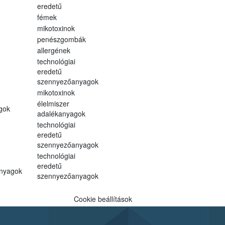
eredetű
fémek
mikotoxinok
penészgombák
allergének
technológiai
eredetű
szennyezőanyagok
mikotoxinok
élelmiszer
gok
adalékanyagok
technológiai
eredetű
szennyezőanyagok
technológiai
eredetű
anyagok
szennyezőanyagok
Cookie beállítások