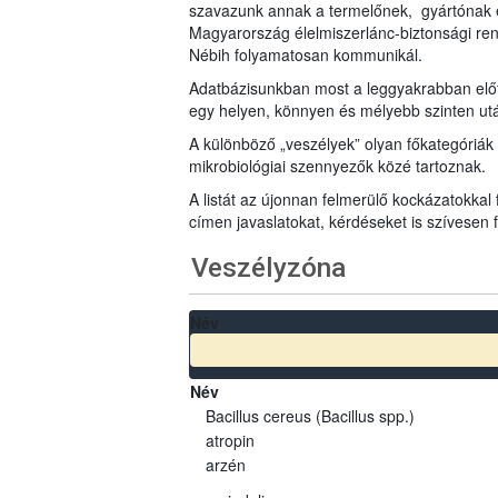
szavazunk annak a termelőnek, gyártónak 
Magyarország élelmiszerlánc-biztonsági ren
Nébih folyamatosan kommunikál.
Adatbázisunkban most a leggyakrabban előfo
egy helyen, könnyen és mélyebb szinten u
A különböző „veszélyek” olyan főkategóriák 
mikrobiológiai szennyezők közé tartoznak.
A listát az újonnan felmerülő kockázatokkal
címen javaslatokat, kérdéseket is szívesen
Veszélyzóna
Név
Név
Bacillus cereus (Bacillus spp.)
atropin
arzén