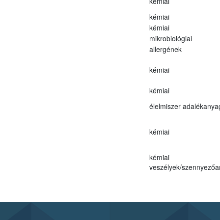
kémiai
kémiai
kémiai
mikrobiológiai
allergének
kémiai
kémiai
élelmiszer adalékanya
kémiai
kémiai
veszélyek/szennyező