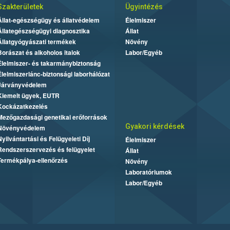
Szakterületek
Ügyintézés
Állat-egészségügy és állatvédelem
Élelmiszer
Állategészségügyi diagnosztika
Állat
Állatgyógyászati termékek
Növény
Borászat és alkoholos italok
Labor/Egyéb
Élelmiszer- és takarmánybiztonság
Élelmiszerlánc-biztonsági laborhálózat
Járványvédelem
Kiemelt ügyek, EUTR
Kockázatkezelés
Mezőgazdasági genetikai erőforrások
Gyakori kérdések
Növényvédelem
Nyilvántartási és Felügyeleti Díj
Élelmiszer
Rendszerszervezés és felügyelet
Állat
Termékpálya-ellenőrzés
Növény
Laboratóriumok
Labor/Egyéb