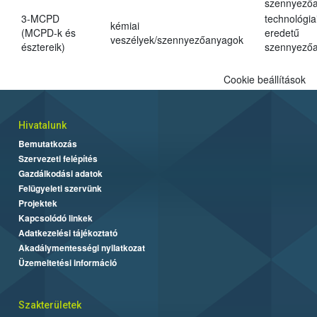
szennyező
3-MCPD
technológia
kémiai
(MCPD-k és
eredetű
veszélyek/szennyezőanyagok
észtereik)
szennyező
Cookie beállítások
Hivatalunk
Bemutatkozás
Szervezeti felépítés
Gazdálkodási adatok
Felügyeleti szervünk
Projektek
Kapcsolódó linkek
Adatkezelési tájékoztató
Akadálymentességi nyilatkozat
Üzemeltetési információ
Szakterületek