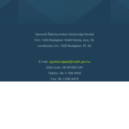
Nemzeti Élelmiszerlánc-biztonsági Hivatal
Cím: 1024 Budapest, Keleti Károly utca. 24.
Levelezési cím: 1525 Budapest. Pf. 30.
E-mail:
ugyfelszolgalat@nebih.gov.hu
Zöld szám: 06-80/263-244
Telefon: 06-1/ 336-9000
Fax: 06-1/336-9479