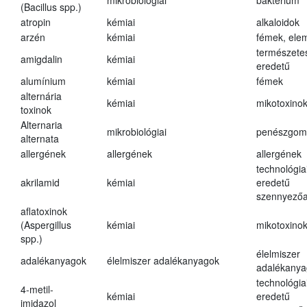
mikrobiológiai
baktérium
(Bacillus spp.)
atropin
kémiai
alkaloidok
arzén
kémiai
fémek, ele
természete
amigdalin
kémiai
eredetű
alumínium
kémiai
fémek
alternária
kémiai
mikotoxino
toxinok
Alternaria
mikrobiológiai
penészgom
alternata
allergének
allergének
allergének
technológia
akrilamid
kémiai
eredetű
szennyező
aflatoxinok
(Aspergillus
kémiai
mikotoxino
spp.)
élelmiszer
adalékanyagok
élelmiszer adalékanyagok
adalékanya
technológia
4-metil-
kémiai
eredetű
imidazol