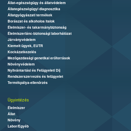
Állat-egészségügy és állatvédelem
Állategészségügyi diagnosztika
Állatgyógyászati termékek
Borászat és alkoholos italok
Élelmiszer- és takarmánybiztonság
Élelmiszerlánc-biztonsági laborhálózat
Járványvédelem
Kiemelt ügyek, EUTR
Kockázatkezelés
Mezőgazdasági genetikai erőforrások
Növényvédelem
Nyilvántartási és Felügyeleti Díj
Rendszerszervezés és felügyelet
Termékpálya-ellenőrzés
Ügyintézés
Élelmiszer
Állat
Növény
Labor/Egyéb