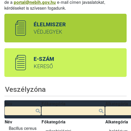
de a
portal@nebih.gov.hu
e-mail címen javaslatokat,
kérdéseket is szívesen fogadunk.
ÉLELMISZER
VÉDJEGYEK
E-SZÁM
KERESŐ
Veszélyzóna
Név
Főkategória
Alkategória
Név
Főkategória
Alkategória
Bacillus cereus