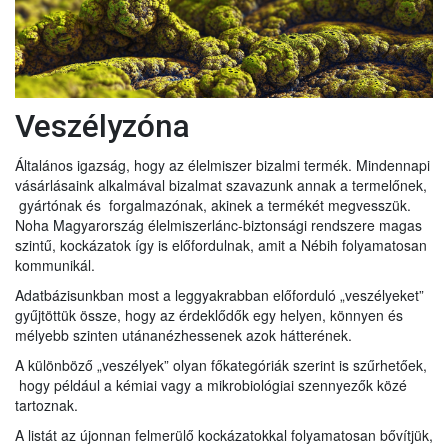
Veszélyzóna
Általános igazság, hogy az élelmiszer bizalmi termék. Mindennapi
vásárlásaink alkalmával bizalmat szavazunk annak a termelőnek,
gyártónak és forgalmazónak, akinek a termékét megvesszük.
Noha Magyarország élelmiszerlánc-biztonsági rendszere magas
szintű, kockázatok így is előfordulnak, amit a Nébih folyamatosan
kommunikál.
Adatbázisunkban most a leggyakrabban előforduló „veszélyeket”
gyűjtöttük össze, hogy az érdeklődők egy helyen, könnyen és
mélyebb szinten utánanézhessenek azok hátterének.
A különböző „veszélyek” olyan főkategóriák szerint is szűrhetőek,
hogy például a kémiai vagy a mikrobiológiai szennyezők közé
tartoznak.
A listát az újonnan felmerülő kockázatokkal folyamatosan bővítjük,