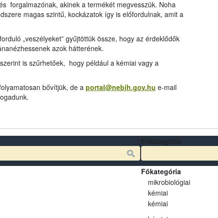
és forgalmazónak, akinek a termékét megvesszük. Noha
dszere magas szintű, kockázatok így is előfordulnak, amit a
rduló „veszélyeket” gyűjtöttük össze, hogy az érdeklődők
tánanézhessenek azok hátterének.
szerint is szűrhetőek, hogy például a kémiai vagy a
 folyamatosan bővítjük, de a
portal@nebih.gov.hu
e-mail
 fogadunk.
Főkategória
Főkategória
mikrobiológiai
kémiai
kémiai