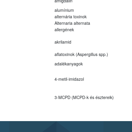
amigdalin
alumínium
alternária toxinok
Alternaria alternata
allergének
akrilamid
aflatoxinok (Aspergillus spp.)
adalékanyagok
4-metil-imidazol
3-MCPD (MCPD-k és észtereik)