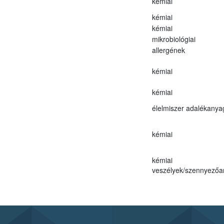
kémiai
kémiai
kémiai
mikrobiológiai
allergének
kémiai
kémiai
élelmiszer adalékanya
kémiai
kémiai
veszélyek/szennyező