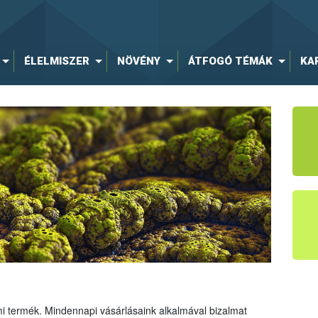
ÉLELMISZER
NÖVÉNY
ÁTFOGÓ TÉMÁK
KA
mi termék. Mindennapi vásárlásaink alkalmával bizalmat