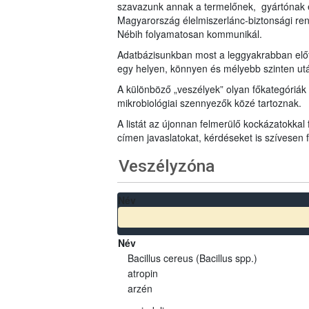
szavazunk annak a termelőnek, gyártónak 
Magyarország élelmiszerlánc-biztonsági ren
Nébih folyamatosan kommunikál.
Adatbázisunkban most a leggyakrabban előfo
egy helyen, könnyen és mélyebb szinten u
A különböző „veszélyek” olyan főkategóriák 
mikrobiológiai szennyezők közé tartoznak.
A listát az újonnan felmerülő kockázatokkal
címen javaslatokat, kérdéseket is szívesen
Veszélyzóna
Név
Név
Bacillus cereus (Bacillus spp.)
atropin
arzén