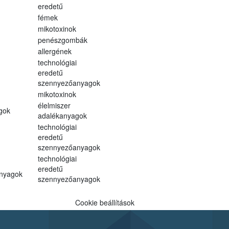
eredetű
fémek
mikotoxinok
penészgombák
allergének
technológiai
eredetű
szennyezőanyagok
mikotoxinok
élelmiszer
gok
adalékanyagok
technológiai
eredetű
szennyezőanyagok
technológiai
eredetű
anyagok
szennyezőanyagok
Cookie beállítások