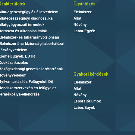
Szakterületek
Ügyintézés
Állat-egészségügy és állatvédelem
Élelmiszer
Állategészségügyi diagnosztika
Állat
Állatgyógyászati termékek
Növény
Borászat és alkoholos italok
Labor/Egyéb
Élelmiszer- és takarmánybiztonság
Élelmiszerlánc-biztonsági laborhálózat
Járványvédelem
Kiemelt ügyek, EUTR
Kockázatkezelés
Mezőgazdasági genetikai erőforrások
Gyakori kérdések
Növényvédelem
Nyilvántartási és Felügyeleti Díj
Élelmiszer
Rendszerszervezés és felügyelet
Állat
Termékpálya-ellenőrzés
Növény
Laboratóriumok
Labor/Egyéb