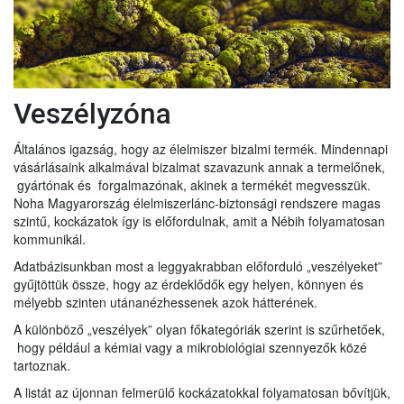
Veszélyzóna
Általános igazság, hogy az élelmiszer bizalmi termék. Mindennapi
vásárlásaink alkalmával bizalmat szavazunk annak a termelőnek,
gyártónak és forgalmazónak, akinek a termékét megvesszük.
Noha Magyarország élelmiszerlánc-biztonsági rendszere magas
szintű, kockázatok így is előfordulnak, amit a Nébih folyamatosan
kommunikál.
Adatbázisunkban most a leggyakrabban előforduló „veszélyeket”
gyűjtöttük össze, hogy az érdeklődők egy helyen, könnyen és
mélyebb szinten utánanézhessenek azok hátterének.
A különböző „veszélyek” olyan főkategóriák szerint is szűrhetőek,
hogy például a kémiai vagy a mikrobiológiai szennyezők közé
tartoznak.
A listát az újonnan felmerülő kockázatokkal folyamatosan bővítjük,