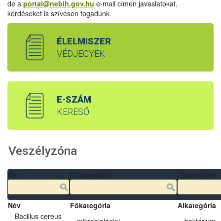
de a
portal@nebih.gov.hu
e-mail címen javaslatokat,
kérdéseket is szívesen fogadunk.
ÉLELMISZER
VÉDJEGYEK
E-SZÁM
KERESŐ
Veszélyzóna
Név
Főkategória
Alkategória
Név
Főkategória
Alkategória
Bacillus cereus