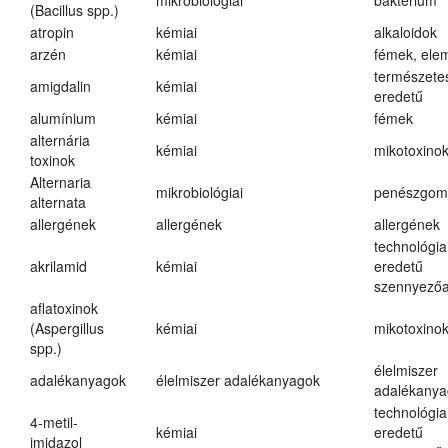
mikrobiológiai
baktérium
(Bacillus spp.)
atropin
kémiai
alkaloidok
arzén
kémiai
fémek, ele
természete
amigdalin
kémiai
eredetű
alumínium
kémiai
fémek
alternária
kémiai
mikotoxino
toxinok
Alternaria
mikrobiológiai
penészgom
alternata
allergének
allergének
allergének
technológia
akrilamid
kémiai
eredetű
szennyező
aflatoxinok
(Aspergillus
kémiai
mikotoxino
spp.)
élelmiszer
adalékanyagok
élelmiszer adalékanyagok
adalékanya
technológia
4-metil-
kémiai
eredetű
imidazol