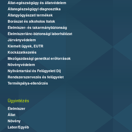
Állat-egészségügy és állatvédelem
Állategészségügyi diagnosztika
Állatgyógyászati termékek
Borászat és alkoholos italok
Élelmiszer- és takarmánybiztonság
Élelmiszerlánc-biztonsági laborhálózat
Járványvédelem
Kiemelt ügyek, EUTR
Kockázatkezelés
Mezőgazdasági genetikai erőforrások
Növényvédelem
Nyilvántartási és Felügyeleti Díj
Rendszerszervezés és felügyelet
Termékpálya-ellenőrzés
Ügyintézés
Élelmiszer
Állat
Növény
Labor/Egyéb