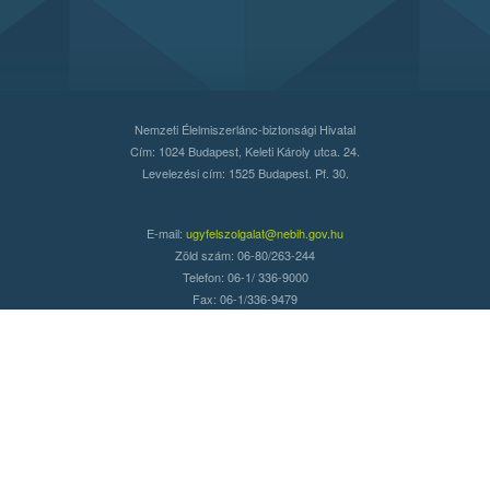
Nemzeti Élelmiszerlánc-biztonsági Hivatal
Cím: 1024 Budapest, Keleti Károly utca. 24.
Levelezési cím: 1525 Budapest. Pf. 30.
E-mail:
ugyfelszolgalat@nebih.gov.hu
Zöld szám: 06-80/263-244
Telefon: 06-1/ 336-9000
Fax: 06-1/336-9479