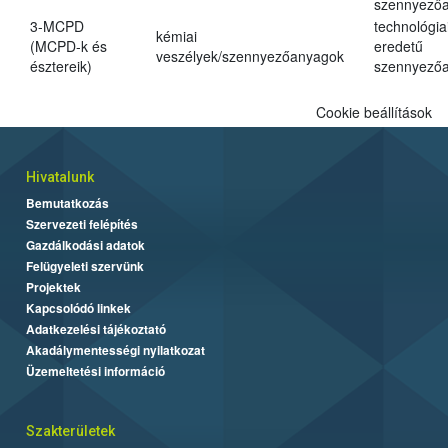
szennyező
3-MCPD
technológia
kémiai
(MCPD-k és
eredetű
veszélyek/szennyezőanyagok
észtereik)
szennyező
Cookie beállítások
Hivatalunk
Bemutatkozás
Szervezeti felépítés
Gazdálkodási adatok
Felügyeleti szervünk
Projektek
Kapcsolódó linkek
Adatkezelési tájékoztató
Akadálymentességi nyilatkozat
Üzemeltetési információ
Szakterületek