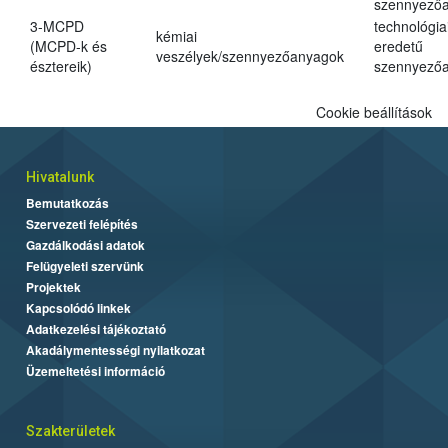
szennyező
3-MCPD
technológia
kémiai
(MCPD-k és
eredetű
veszélyek/szennyezőanyagok
észtereik)
szennyező
Cookie beállítások
Hivatalunk
Bemutatkozás
Szervezeti felépítés
Gazdálkodási adatok
Felügyeleti szervünk
Projektek
Kapcsolódó linkek
Adatkezelési tájékoztató
Akadálymentességi nyilatkozat
Üzemeltetési információ
Szakterületek