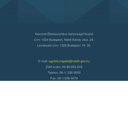
Nemzeti Élelmiszerlánc-biztonsági Hivatal
Cím: 1024 Budapest, Keleti Károly utca. 24.
Levelezési cím: 1525 Budapest. Pf. 30.
E-mail:
ugyfelszolgalat@nebih.gov.hu
Zöld szám: 06-80/263-244
Telefon: 06-1/ 336-9000
Fax: 06-1/336-9479