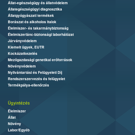
Állat-egészségügy és állatvédelem
Állategészségügyi diagnosztika
Állatgyógyászati termékek
Borászat és alkoholos italok
Élelmiszer- és takarmánybiztonság
Élelmiszerlánc-biztonsági laborhálózat
Járványvédelem
Kiemelt ügyek, EUTR
Kockázatkezelés
Mezőgazdasági genetikai erőforrások
Növényvédelem
Nyilvántartási és Felügyeleti Díj
Rendszerszervezés és felügyelet
Termékpálya-ellenőrzés
Ügyintézés
Élelmiszer
Állat
Növény
Labor/Egyéb