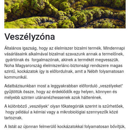
Veszélyzóna
Általános igazság, hogy az élelmiszer bizalmi termék. Mindennapi
vásárlásaink alkalmával bizalmat szavazunk annak a termelőnek,
gyártónak és forgalmazónak, akinek a termékét megvesszük.
Noha Magyarország élelmiszerlánc-biztonsági rendszere magas
szintű, kockázatok így is előfordulnak, amit a Nébih folyamatosan
kommunikál.
Adatbázisunkban most a leggyakrabban előforduló „veszélyeket”
gyűjtöttük össze, hogy az érdeklődők egy helyen, könnyen és
mélyebb szinten utánanézhessenek azok hátterének.
A különböző „veszélyek” olyan főkategóriák szerint is szűrhetőek,
hogy például a kémiai vagy a mikrobiológiai szennyezők közé
tartoznak.
A listát az újonnan felmerülő kockázatokkal folyamatosan bővítjük,