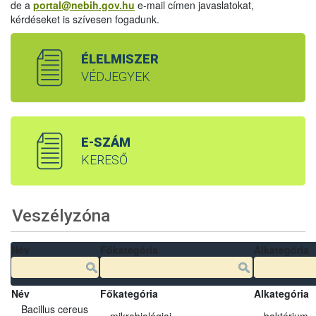
de a
portal@nebih.gov.hu
e-mail címen javaslatokat,
kérdéseket is szívesen fogadunk.
ÉLELMISZER
VÉDJEGYEK
E-SZÁM
KERESŐ
Veszélyzóna
Név
Főkategória
Alkategória
Név
Főkategória
Alkategória
Bacillus cereus