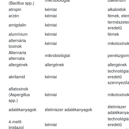
mikrobiológiai
baktérium
(Bacillus spp.)
atropin
kémiai
alkaloidok
arzén
kémiai
fémek, ele
természete
amigdalin
kémiai
eredetű
alumínium
kémiai
fémek
alternária
kémiai
mikotoxino
toxinok
Alternaria
mikrobiológiai
penészgom
alternata
allergének
allergének
allergének
technológia
akrilamid
kémiai
eredetű
szennyező
aflatoxinok
(Aspergillus
kémiai
mikotoxino
spp.)
élelmiszer
adalékanyagok
élelmiszer adalékanyagok
adalékanya
technológia
4-metil-
kémiai
eredetű
imidazol