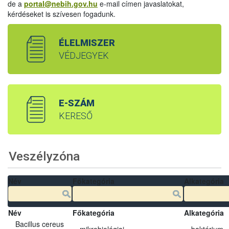
de a
portal@nebih.gov.hu
e-mail címen javaslatokat,
kérdéseket is szívesen fogadunk.
ÉLELMISZER
VÉDJEGYEK
E-SZÁM
KERESŐ
Veszélyzóna
Név
Főkategória
Alkategória
Név
Főkategória
Alkategória
Bacillus cereus