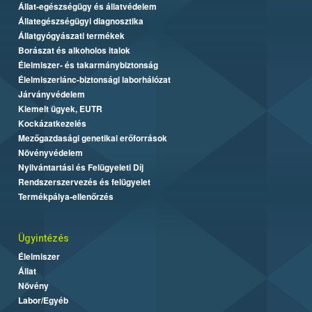
Állat-egészségügy és állatvédelem
Állategészségügyi diagnosztika
Állatgyógyászati termékek
Borászat és alkoholos italok
Élelmiszer- és takarmánybiztonság
Élelmiszerlánc-biztonsági laborhálózat
Járványvédelem
Kiemelt ügyek, EUTR
Kockázatkezelés
Mezőgazdasági genetikai erőforrások
Növényvédelem
Nyilvántartási és Felügyeleti Díj
Rendszerszervezés és felügyelet
Termékpálya-ellenőrzés
Ügyintézés
Élelmiszer
Állat
Növény
Labor/Egyéb