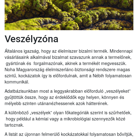
Veszélyzóna
Általános igazság, hogy az élelmiszer bizalmi termék. Mindennapi
vásárlásaink alkalmával bizalmat szavazunk annak a termelőnek,
gyártónak és forgalmazónak, akinek a termékét megvesszük.
Noha Magyarország élelmiszerlánc-biztonsági rendszere magas
szintű, kockázatok így is előfordulnak, amit a Nébih folyamatosan
kommunikál.
Adatbázisunkban most a leggyakrabban előforduló „veszélyeket”
gyűjtöttük össze, hogy az érdeklődők egy helyen, könnyen és
mélyebb szinten utánanézhessenek azok hátterének.
A különböző „veszélyek” olyan főkategóriák szerint is szűrhetőek,
hogy például a kémiai vagy a mikrobiológiai szennyezők közé
tartoznak.
A listát az újonnan felmerülő kockázatokkal folyamatosan bővítjük,