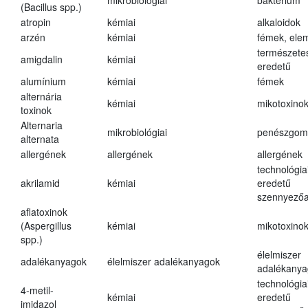
mikrobiológiai
baktérium
(Bacillus spp.)
atropin
kémiai
alkaloidok
arzén
kémiai
fémek, ele
természete
amigdalin
kémiai
eredetű
alumínium
kémiai
fémek
alternária
kémiai
mikotoxino
toxinok
Alternaria
mikrobiológiai
penészgom
alternata
allergének
allergének
allergének
technológia
akrilamid
kémiai
eredetű
szennyező
aflatoxinok
(Aspergillus
kémiai
mikotoxino
spp.)
élelmiszer
adalékanyagok
élelmiszer adalékanyagok
adalékanya
technológia
4-metil-
kémiai
eredetű
imidazol