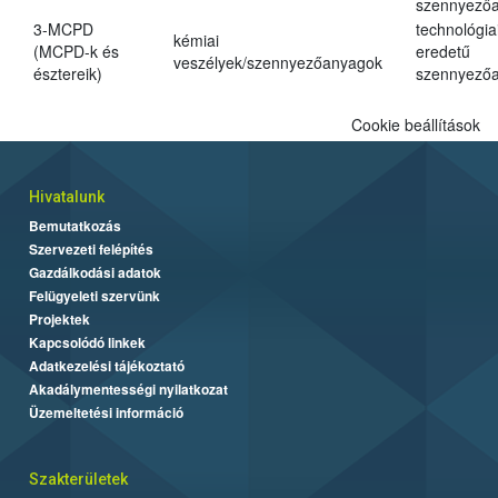
szennyező
3-MCPD
technológia
kémiai
(MCPD-k és
eredetű
veszélyek/szennyezőanyagok
észtereik)
szennyező
Cookie beállítások
Hivatalunk
Bemutatkozás
Szervezeti felépítés
Gazdálkodási adatok
Felügyeleti szervünk
Projektek
Kapcsolódó linkek
Adatkezelési tájékoztató
Akadálymentességi nyilatkozat
Üzemeltetési információ
Szakterületek