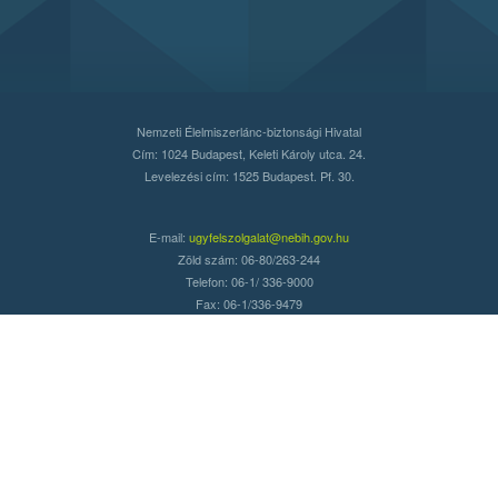
Nemzeti Élelmiszerlánc-biztonsági Hivatal
Cím: 1024 Budapest, Keleti Károly utca. 24.
Levelezési cím: 1525 Budapest. Pf. 30.
E-mail:
ugyfelszolgalat@nebih.gov.hu
Zöld szám: 06-80/263-244
Telefon: 06-1/ 336-9000
Fax: 06-1/336-9479