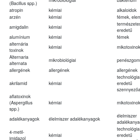
mikrobiológiai
baktérium
(Bacillus spp.)
atropin
kémiai
alkaloidok
arzén
kémiai
fémek, ele
természete
amigdalin
kémiai
eredetű
alumínium
kémiai
fémek
alternária
kémiai
mikotoxino
toxinok
Alternaria
mikrobiológiai
penészgom
alternata
allergének
allergének
allergének
technológia
akrilamid
kémiai
eredetű
szennyező
aflatoxinok
(Aspergillus
kémiai
mikotoxino
spp.)
élelmiszer
adalékanyagok
élelmiszer adalékanyagok
adalékanya
technológia
4-metil-
kémiai
eredetű
imidazol