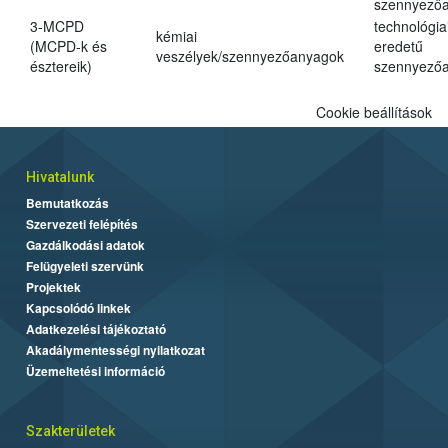
szennyező
3-MCPD
technológia
kémiai
(MCPD-k és
eredetű
veszélyek/szennyezőanyagok
észtereik)
szennyező
Cookie beállítások
Hivatalunk
Bemutatkozás
Szervezeti felépítés
Gazdálkodási adatok
Felügyeleti szervünk
Projektek
Kapcsolódó linkek
Adatkezelési tájékoztató
Akadálymentességi nyilatkozat
Üzemeltetési információ
Szakterületek