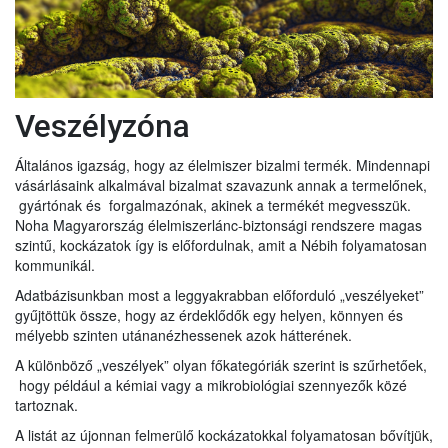
Veszélyzóna
Általános igazság, hogy az élelmiszer bizalmi termék. Mindennapi
vásárlásaink alkalmával bizalmat szavazunk annak a termelőnek,
gyártónak és forgalmazónak, akinek a termékét megvesszük.
Noha Magyarország élelmiszerlánc-biztonsági rendszere magas
szintű, kockázatok így is előfordulnak, amit a Nébih folyamatosan
kommunikál.
Adatbázisunkban most a leggyakrabban előforduló „veszélyeket”
gyűjtöttük össze, hogy az érdeklődők egy helyen, könnyen és
mélyebb szinten utánanézhessenek azok hátterének.
A különböző „veszélyek” olyan főkategóriák szerint is szűrhetőek,
hogy például a kémiai vagy a mikrobiológiai szennyezők közé
tartoznak.
A listát az újonnan felmerülő kockázatokkal folyamatosan bővítjük,