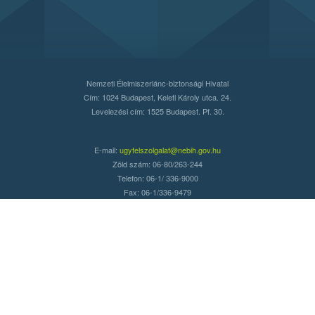
Nemzeti Élelmiszerlánc-biztonsági Hivatal
Cím: 1024 Budapest, Keleti Károly utca. 24.
Levelezési cím: 1525 Budapest. Pf. 30.
E-mail:
ugyfelszolgalat@nebih.gov.hu
Zöld szám: 06-80/263-244
Telefon: 06-1/ 336-9000
Fax: 06-1/336-9479