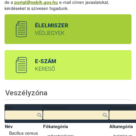
de a
portal@nebih.gov.hu
e-mail címen javaslatokat,
kérdéseket is szívesen fogadunk.
ÉLELMISZER
VÉDJEGYEK
E-SZÁM
KERESŐ
Veszélyzóna
Név
Főkategória
Alkategória
Név
Főkategória
Alkategória
Bacillus cereus