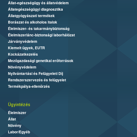
Állat-egészségügy és állatvédelem
Állategészségügyi diagnosztika
Állatgyógyászati termékek
Borászat és alkoholos italok
Élelmiszer- és takarmánybiztonság
Élelmiszerlánc-biztonsági laborhálózat
Járványvédelem
Kiemelt ügyek, EUTR
Kockázatkezelés
Mezőgazdasági genetikai erőforrások
Növényvédelem
Nyilvántartási és Felügyeleti Díj
Rendszerszervezés és felügyelet
Termékpálya-ellenőrzés
Ügyintézés
Élelmiszer
Állat
Növény
Labor/Egyéb